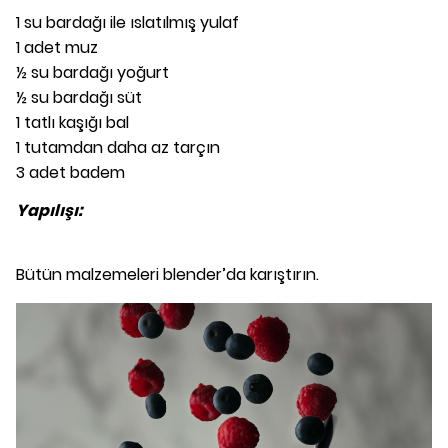
1 su bardağı ile ıslatılmış yulaf
1 adet muz
½ su bardağı yoğurt
½ su bardağı süt
1 tatlı kaşığı bal
1 tutamdan daha az tarçın
3 adet badem
Yapılışı:
Bütün malzemeleri blender’da karıştırın.