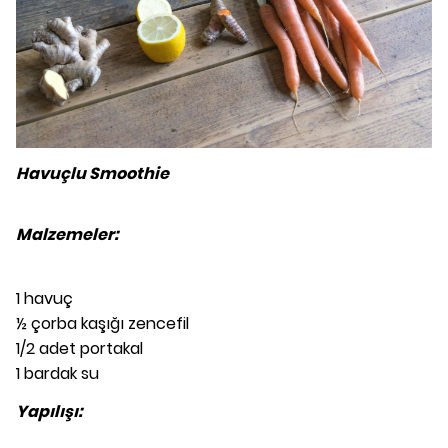
Havuçlu Smoothie
Malzemeler:
1 havuç
½ çorba kaşığı zencefil
1/2 adet portakal
1 bardak su
Yapılışı: