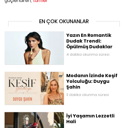
güçlendiren,
tarifler
EN ÇOK OKUNANLAR
Yazın En Romantik
Dudak Trendi:
Öpülmüş Dudaklar
4 dakika okunma süresi
Modanın İzinde Keşif
Yolculuğu: Duygu
Şahin
3 dakika okunma süresi
İyi Yaşamın Lezzetli
Hali