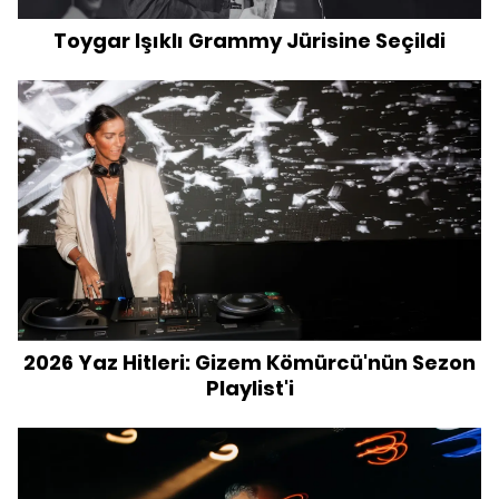
Toygar Işıklı Grammy Jürisine Seçildi
2026 Yaz Hitleri: Gizem Kömürcü'nün Sezon
Playlist'i