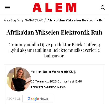
Ana Sayfa
/
SANATÇILAR
/
Afrika'dan Yükselen Elektronik Ruh
Afrika'dan Yükselen Elektronik Ruh
Grammy ödüllü DJ ve prodüktör Black Coffee, 4
Eylül akşamı Cullinan Belek'te müzikseverlerle
buluşuyor.
Yazar:
Bala Yaren AKKUŞ
26 Temmuz 2025 Cumartesi 12:40
1 dakika okunma süresi
ABONE OL