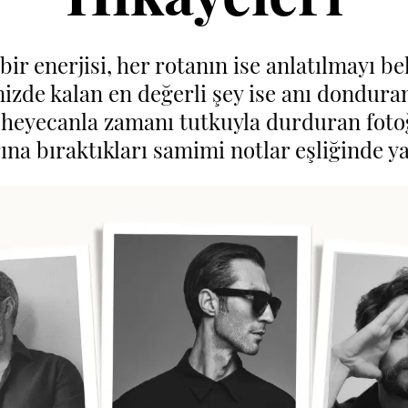
ir enerjisi, her rotanın ise anlatılmayı be
izde kalan en değerli şey ise anı dondur
 heyecanla zamanı tutkuyla durduran fotoğ
ına bıraktıkları samimi notlar eşliğinde y