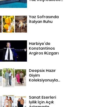
14 Adres
Yaz Sofrasında
İtalyan Ruhu
Harbiye'de
Konstantinos
Argiros Rüzgarı
Deepsix Hazır
Giyim
Koleksiyonuyla
Bodrum'da
Sanat Eserleri
İyilik İçin Açık
Artırmada