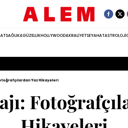
NAT
SAĞLIK&GÜZELLİK
HOLLYWOOD&KRALİYET
SEYAHAT
ASTROLOJİ
Fotoğrafçılardan Yaz Hikayeleri
ajı: Fotoğrafçıl
Hikayeleri