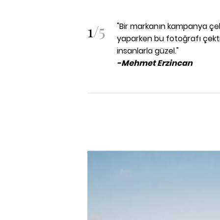
1
/
5
"Bir markanın kampanya çeki
yaparken bu fotoğrafı çekti
insanlarla güzel."
-Mehmet Erzincan