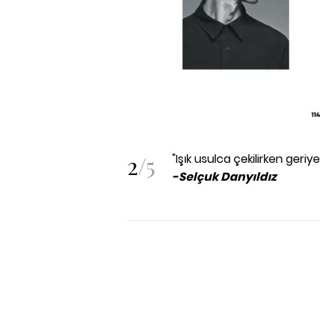
2
/
5
"Işık usulca çekilirken geri
-Selçuk Danyıldız