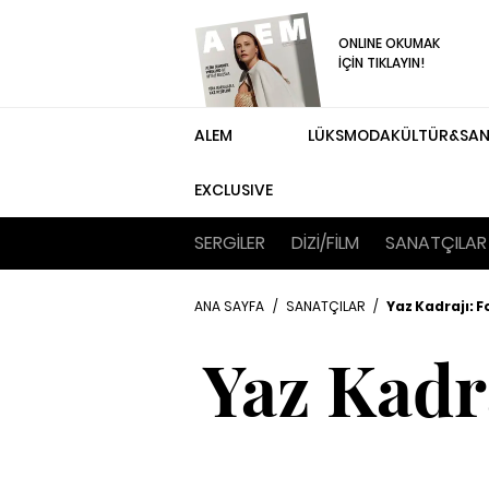
ONLINE OKUMAK
İÇİN TIKLAYIN!
ALEM
LÜKS
MODA
KÜLTÜR&SA
EXCLUSIVE
SERGİLER
DİZİ/FİLM
SANATÇILAR
ANA SAYFA
/
SANATÇILAR
/
Yaz Kadrajı: 
Yaz Kadr