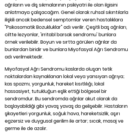
ağrıların ve diş sıkmalarının psikiyatri ile olan ilgisini
anlatmaya çalışacağım.
Genel olarak ruhsal sıkıntılarla
ilişkili ancak bedensel semptomlar veren hastalıklara
"Psikosomatik Bozukluklar" adı verilir. Çeşitli baş ağrıları,
ciltte lezyonlar, 'irritabl barsak sendromu' bunlara
örnek verilebilir. Boyun ve sırtta görülen ağrılar da
bunlardan biridir ve bunlara Miyofasyal Ağrı Sendromu
adı verilmektedir.
Miyofasyal Ağrı Sendromu kaslarda oluşan tetik
noktalardan kaynaklanan lokal veya yansıyan ağrıya;
kas spazmı, yorgunluk, hareket kısıtlılığı, lokal
hassasiyet, tutukluğun eşlik ettiği bölgesel bir
sendromdur.
Bu sendromda ağrılar akut olarak da
başlayabildiği gibi yavaş yavaş da gelişebilir. Hastaların
şikayetleri yorgunluk, soğuk hava, hareketsizlik, aşırı
egzersiz ve duygusal gerilim ile artar; sıcak, masaj ve
germe ile de azalır.