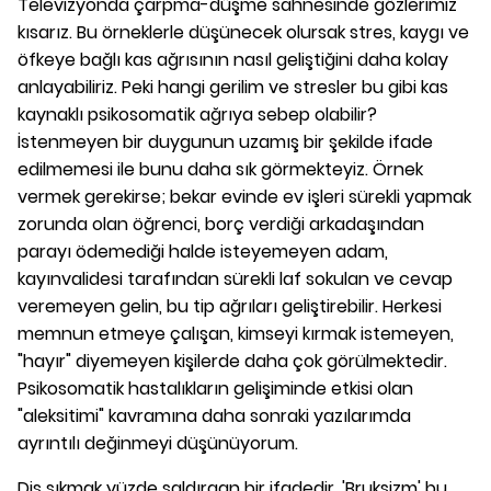
Televizyonda çarpma-düşme sahnesinde gözlerimiz
kısarız. Bu örneklerle düşünecek olursak stres, kaygı ve
öfkeye bağlı kas ağrısının nasıl geliştiğini daha kolay
anlayabiliriz. Peki hangi gerilim ve stresler bu gibi kas
kaynaklı psikosomatik ağrıya sebep olabilir?
İstenmeyen bir duygunun uzamış bir şekilde ifade
edilmemesi ile bunu daha sık görmekteyiz. Örnek
vermek gerekirse; bekar evinde ev işleri sürekli yapmak
zorunda olan öğrenci, borç verdiği arkadaşından
parayı ödemediği halde isteyemeyen adam,
kayınvalidesi tarafından sürekli laf sokulan ve cevap
veremeyen gelin, bu tip ağrıları geliştirebilir. Herkesi
memnun etmeye çalışan, kimseyi kırmak istemeyen,
"hayır" diyemeyen kişilerde daha çok görülmektedir.
Psikosomatik hastalıkların gelişiminde etkisi olan
"aleksitimi" kavramına daha sonraki yazılarımda
ayrıntılı değinmeyi düşünüyorum.
Diş sıkmak yüzde saldırgan bir ifadedir. 'Bruksizm' bu