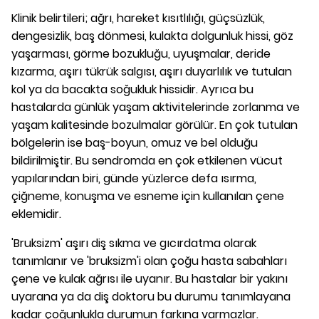
Klinik belirtileri; ağrı, hareket kısıtlılığı, güçsüzlük,
dengesizlik, baş dönmesi, kulakta dolgunluk hissi, göz
yaşarması, görme bozukluğu, uyuşmalar, deride
kızarma, aşırı tükrük salgısı, aşırı duyarlılık ve tutulan
kol ya da bacakta soğukluk hissidir. Ayrıca bu
hastalarda günlük yaşam aktivitelerinde zorlanma ve
yaşam kalitesinde bozulmalar görülür.
En çok tutulan
bölgelerin ise baş-boyun, omuz ve bel olduğu
bildirilmiştir. Bu sendromda en çok etkilenen vücut
yapılarından biri, günde yüzlerce defa ısırma,
çiğneme, konuşma ve esneme için kullanılan çene
eklemidir.
'Bruksizm' aşırı diş sıkma ve gıcırdatma olarak
tanımlanır ve 'bruksizm'i olan çoğu hasta sabahları
çene ve kulak ağrısı ile uyanır. Bu hastalar bir yakını
uyarana ya da diş doktoru bu durumu tanımlayana
kadar çoğunlukla durumun farkına varmazlar.