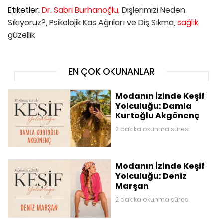
Etiketler:
Dr. Sabri Burhanoğlu,
Dişlerimizi Neden
Sıkıyoruz?,
Psikolojik Kas Ağrıları ve Diş Sıkma,
sağlık,
güzellik
EN ÇOK OKUNANLAR
Modanın İzinde Keşif
Yolculuğu: Damla
Kurtoğlu Akgönenç
2 dakika okunma süresi
Modanın İzinde Keşif
Yolculuğu: Deniz
Marşan
2 dakika okunma süresi