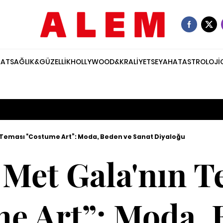
NAT
SAĞLIK&GÜZELLİK
HOLLYWOOD&KRALİYET
SEYAHAT
ASTROLOJİ
 Teması “Costume Art”: Moda, Beden ve Sanat Diyaloğu
 Met Gala'nın T
e Art”: Moda, 