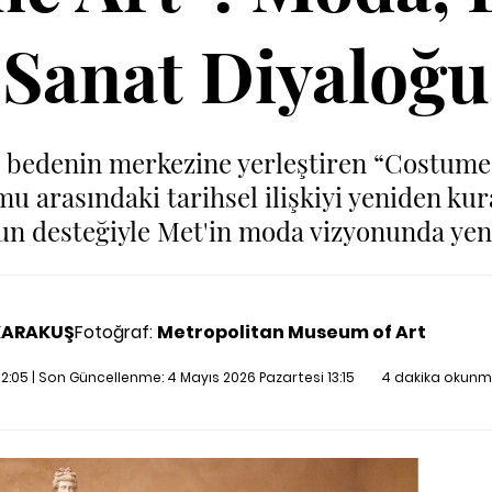
Sanat Diyaloğu
 bedenin merkezine yerleştiren “Costume A
rmu arasındaki tarihsel ilişkiyi yeniden kur
n desteğiyle Met'in moda vizyonunda yeni
KARAKUŞ
Fotoğraf:
Metropolitan Museum of Art
 12:05 | Son Güncellenme:
4 Mayıs 2026 Pazartesi 13:15
4 dakika okunm