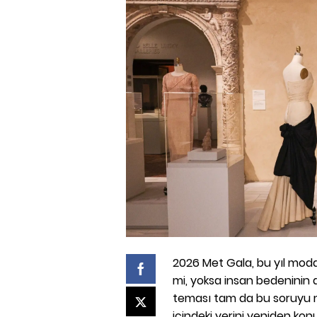
2026 Met Gala, bu yıl moda
mi, yoksa insan bedeninin
teması tam da bu soruyu mer
içindeki yerini yeniden ko