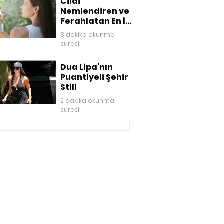
Cildi
Nemlendiren ve
Ferahlatan En İyi
Yüz Mistleri
8 dakika okunma
süresi
Dua Lipa'nın
Puantiyeli Şehir
Stili
2 dakika okunma
süresi