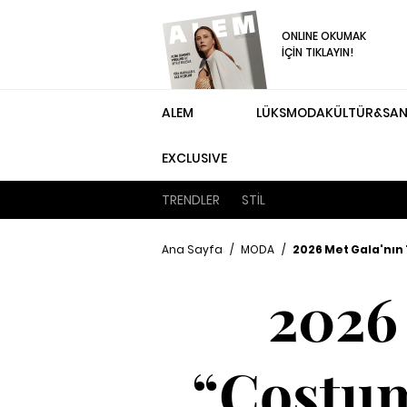
ONLINE OKUMAK
İÇİN TIKLAYIN!
ALEM
LÜKS
MODA
KÜLTÜR&SA
EXCLUSIVE
TRENDLER
STİL
Ana Sayfa
/
MODA
/
2026 Met Gala'nın
2026
“Costum