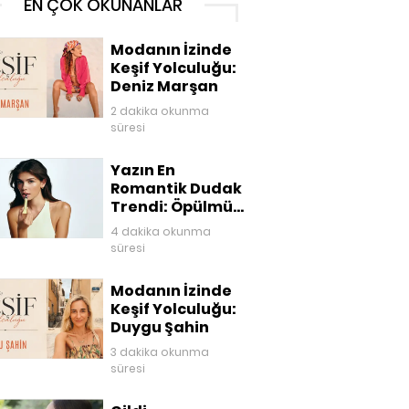
EN ÇOK OKUNANLAR
Modanın İzinde
Keşif Yolculuğu:
Deniz Marşan
2 dakika okunma
süresi
Yazın En
Romantik Dudak
Trendi: Öpülmüş
Dudaklar
4 dakika okunma
süresi
Modanın İzinde
Keşif Yolculuğu:
Duygu Şahin
3 dakika okunma
süresi