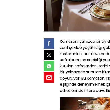
Ramazan, yalnızca bir ay de
zarif şekilde yaşatıldığı ço
restoranları, bu ruhu mod
sofralarına ev sahipliği ya
kurulan sofralardan, tarihi
bir yelpazede sunulan ift
doyuruyor. Bu Ramazan, kla
eşliğinde deneyimlemek için 
adreslerinde iftara davetlis