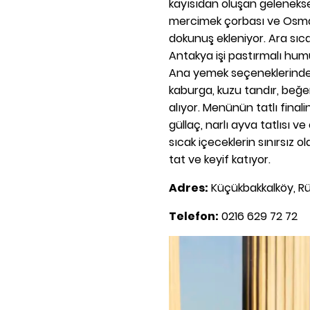
kayısıdan oluşan geleneksel 
mercimek çorbası ve Osmanlı
dokunuş ekleniyor. Ara sıc
Antakya işi pastırmalı hum
Ana yemek seçeneklerinde is
kaburga, kuzu tandır, beğen
alıyor. Menünün tatlı final
güllaç, narlı ayva tatlısı ve 
sıcak içeceklerin sınırsız 
tat ve keyif katıyor.
Adres:
Küçükbakkalköy, Rüy
Telefon:
0216 629 72 72