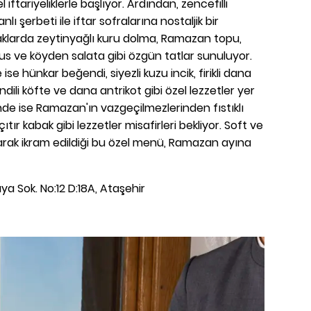
iftariyeliklerle başlıyor. Ardından, zencefilli
 şerbeti ile iftar sofralarına nostaljik bir
aklarda zeytinyağlı kuru dolma, Ramazan topu,
us ve köyden salata gibi özgün tatlar sunuluyor.
e hünkar beğendi, siyezli kuzu incik, firikli dana
dili köfte ve dana antrikot gibi özel lezzetler yer
inde ise Ramazan'ın vazgeçilmezlerinden fıstıklı
çıtır kabak gibi lezzetler misafirleri bekliyor. Soft ve
olarak ikram edildiği bu özel menü, Ramazan ayına
a Sok. No:12 D:18A, Ataşehir