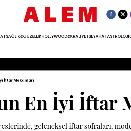
NAT
SAĞLIK&GÜZELLİK
HOLLYWOOD&KRALİYET
SEYAHAT
ASTROLOJİ
yi İftar Mekanları
un En İyi İftar
reslerinde, geleneksel iftar sofraları, mo