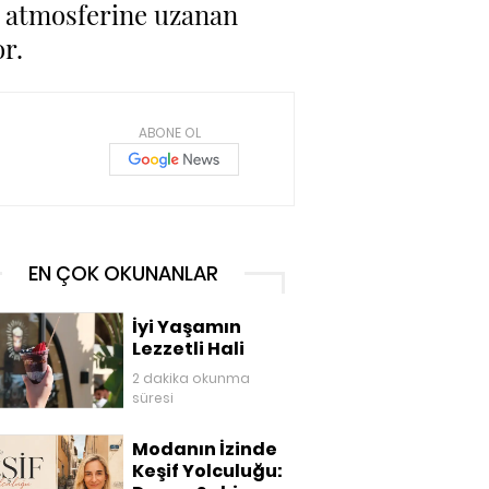
y atmosferine uzanan
r.
ABONE OL
EN ÇOK OKUNANLAR
İyi Yaşamın
Lezzetli Hali
2 dakika okunma
süresi
Modanın İzinde
Keşif Yolculuğu: