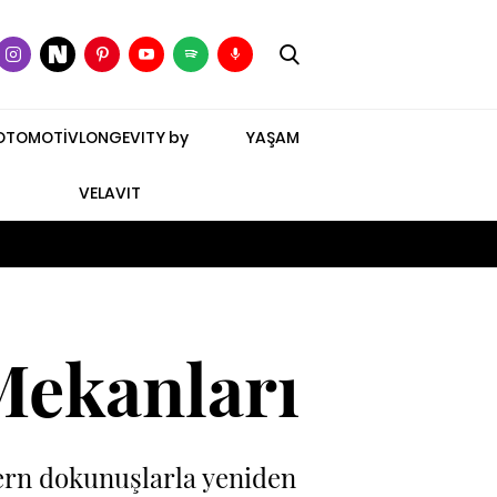
OTOMOTİV
LONGEVITY by
YAŞAM
VELAVIT
 Mekanları
dern dokunuşlarla yeniden