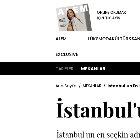
ONLINE OKUMAK
İÇİN TIKLAYIN!
ALEM
LÜKS
MODA
KÜLTÜR&SA
EXCLUSIVE
TARIFLER
MEKANLAR
Ana Sayfa
/
MEKANLAR
/
İstanbul'un En İ
İstanbul'
İstanbul'un en seçkin ad