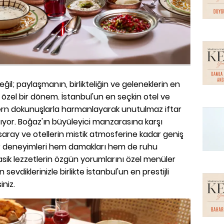
ğil; paylaşmanın, birlikteliğin ve geleneklerin en
k özel bir dönem. İstanbul'un en seçkin otel ve
ern dokunuşlarla harmanlayarak unutulmaz iftar
pıyor. Boğaz'ın büyüleyici manzarasına karşı
 saray ve otellerin mistik atmosferine kadar geniş
ar deneyimleri hem damakları hem de ruhu
sik lezzetlerin özgün yorumlarını özel menüler
sevdiklerinizle birlikte İstanbul'un en prestijli
iniz.