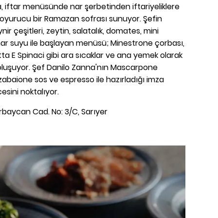
a, iftar menüsünde nar şerbetinden iftariyeliklere
oyurucu bir Ramazan sofrası sunuyor. Şefin
r çeşitleri, zeytin, salatalık, domates, mini
ar suyu ile başlayan menüsü; Minestrone çorbası,
tta E Spinaci gibi ara sıcaklar ve ana yemek olarak
oluşuyor. Şef Danilo Zanna'nın Mascarpone
, zabaione sos ve espresso ile hazırladığı imza
cesini noktalıyor.
baycan Cad. No: 3/C, Sarıyer