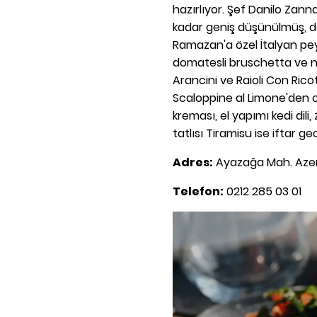
hazırlıyor. Şef Danilo Zann
kadar geniş düşünülmüş, d
Ramazan'a özel İtalyan peyni
domatesli bruschetta ve n
Arancini ve Raioli Con Rico
Scaloppine al Limone'den 
kreması, el yapımı kedi dili
tatlısı Tiramisu ise iftar ge
Adres:
Ayazağa Mah. Azer
Telefon:
0212 285 03 01