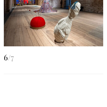
6
/
7