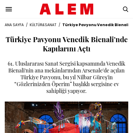
ANA SAYFA
/
KÜLTÜR&SANAT
/
Türkiye Pavyonu Venedik Bienali'nd
Türkiye Pavyonu Venedik Bienali'nde
Kapılarını Açtı
61. Uluslararası Sanat Sergisi kapsamında Venedik
Bienali'nin ana mekânlarından Arsenale'de açılan
Türkiye Pavyonu, bu yıl Nilbar Güreş'in
“Gözlerinizden Öperim” başlıklı sergisine ev
sahipliği yapıyor.