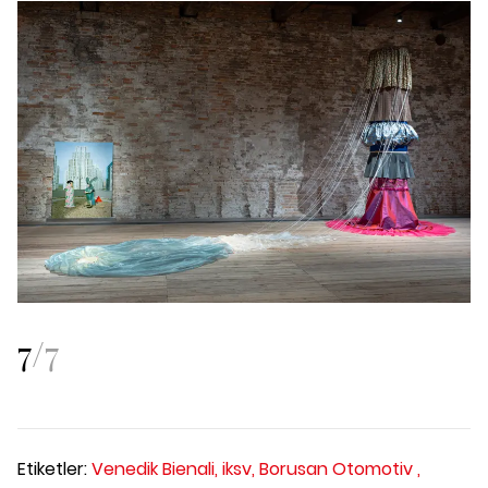
7
/
7
Etiketler:
Venedik Bienali,
iksv,
Borusan Otomotiv ,