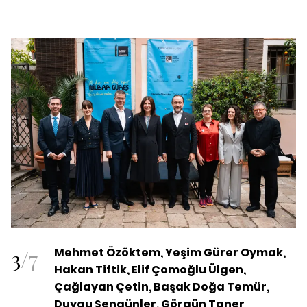
3
/
7
Mehmet Özöktem, Yeşim Gürer Oymak,
Hakan Tiftik, Elif Çomoğlu Ülgen,
Çağlayan Çetin, Başak Doğa Temür,
Duygu Şengünler, Görgün Taner