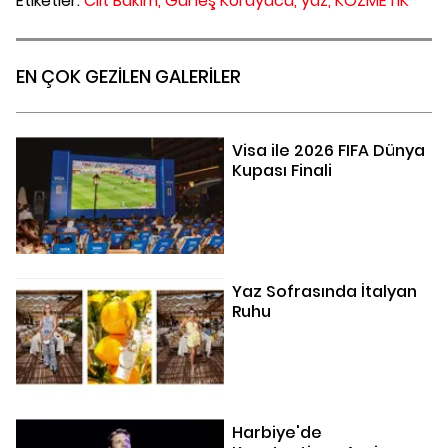
Etiketler:
Cilt Bakım,
Güneş Koruyucu,
yaz,
KOZMETİK
EN ÇOK GEZİLEN GALERİLER
Visa ile 2026 FIFA Dünya
Kupası Finali
Yaz Sofrasında İtalyan
Ruhu
Harbiye'de