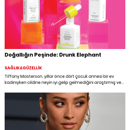
Doğallığın Peşinde: Drunk Elephant
SAĞLIK&GÜZELLİK
Tiffany Masterson, yıllar önce dört çocuk annesi bir ev
kadınıyken cildine neyin iyi gelip gelmediğini araştırmış ve
edindiği bilgilerden başkalarının da yararlanması için bir
marka kurmaya karar vermiş. Şimdilerde doğal içeriğiyle
tüm dünyadan kozmetik tutkunlarının yakın takibinde olan
Drunk Elephant'ı yaratıcısından dinledik.