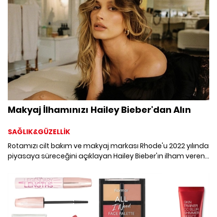
Makyaj İlhamınızı Hailey Bieber'dan Alın
SAĞLIK&GÜZELLİK
Rotamızı cilt bakım ve makyaj markası Rhode'u 2022 yılında
piyasaya süreceğini açıklayan Hailey Bieber'ın ilham veren
güzellik görünümlerine çeviriyoruz. Her daim taze, canlı ve
nemli bir cilde sahip olan Hailey Bieber'ın bakımlı kaşları ve
parlak dudakları Rhode markasının ürün skalası hakkında
ipucu veriyor.