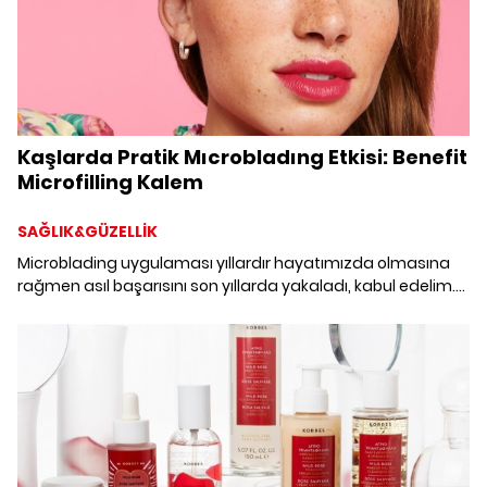
Kaşlarda Pratik Mıcrobladıng Etkisi: Benefit
Microfilling Kalem
SAĞLIK&GÜZELLİK
Microblading uygulaması yıllardır hayatımızda olmasına
rağmen asıl başarısını son yıllarda yakaladı, kabul edelim.
Üstelik günü ve geceyi yakalayan, parlak ve kalkık gözüken
kaşlara sahip olmayı vadeden bu uygulama için saatlerce
beklemeye de gerek yok. Benefit Kozmetik Microfilling kaş
kalemiyle, microblading uygulamasının kurallarını yeniden
yazıyor.