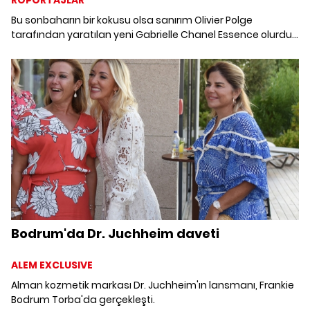
RÖPORTAJLAR
Bu sonbaharın bir kokusu olsa sanırım Olivier Polge
tarafından yaratılan yeni Gabrielle Chanel Essence olurdu.
Feminen, yoğun ve biraz da naif. Polge ile İstanbul'da
buluştuk.
Bodrum'da Dr. Juchheim daveti
ALEM EXCLUSIVE
Alman kozmetik markası Dr. Juchheim'ın lansmanı, Frankie
Bodrum Torba'da gerçekleşti.