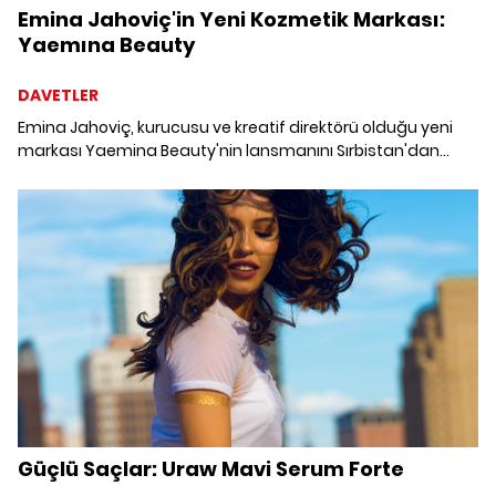
Emina Jahoviç'in Yeni Kozmetik Markası:
Yaemına Beauty
DAVETLER
Emina Jahoviç, kurucusu ve kreatif direktörü olduğu yeni
markası Yaemina Beauty'nin lansmanını Sırbistan'dan
sonra Türkiye'de de Boyner iş birliğiyle gerçekleştirdi.
Needed Makyaj Koleksiyonu ile makyaj severlere pratik ve
hızlı makyaj yapmayı vadeden Yaemina Beauty ürünlerinin
yüzde 90'ı vegan içeriğe sahip. 16 kategoride 55 farklı
makyaj ürününe sahip Needed Makyaj Koleksiyonu ilgili
Emina Jahoviç, “Yaptığım her şeyde bir güzellik görüyorum.
Ancak özenle ve sevgiyle yaratılan bir ürün, benim kalbimin
imzasına sahip olabilir. Şu anda yeni bir bebeğim doğmuş
gibi heyecanlı ve duygu doluyum. Ben hayalimi
gerçekleştirdim ve tüm dünya kadınlarını hayat sahneme
davet ediyorum” diyor.
Güçlü Saçlar: Uraw Mavi Serum Forte