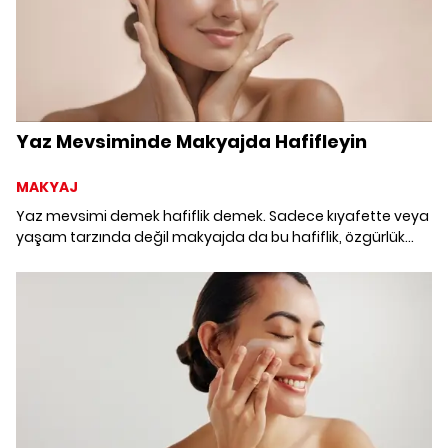
Yaz Mevsiminde Makyajda Hafifleyin
MAKYAJ
Yaz mevsimi demek hafiflik demek. Sadece kıyafette veya
yaşam tarzında değil makyajda da bu hafiflik, özgürlük
duygusunu artırarak cilde sade ama net bir görünüm
kazandırıyor. Öyleyse BB kremler ve nemli renklendiriciler
için makyaj çantanızda yer açın.