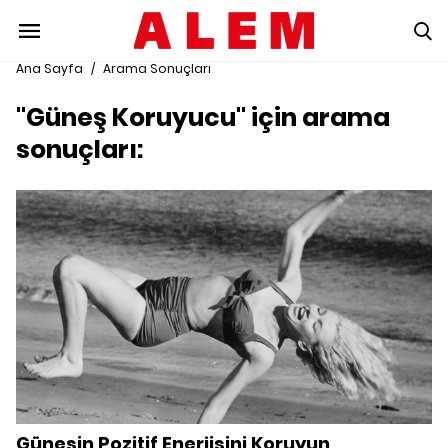
Ana Sayfa
/
Arama Sonuçları
"Güneş Koruyucu" için arama
sonuçları:
Güneşin Pozitif Enerjisini Koruyun