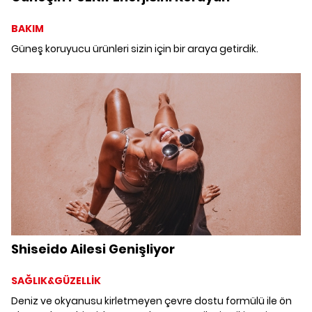
BAKIM
Güneş koruyucu ürünleri sizin için bir araya getirdik.
Shiseido Ailesi Genişliyor
SAĞLIK&GÜZELLİK
Deniz ve okyanusu kirletmeyen çevre dostu formülü ile ön