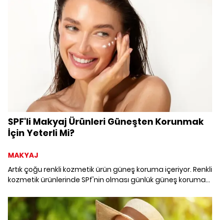
tüm püf noktaları bu yazımızda!
SPF'li Makyaj Ürünleri Güneşten Korunmak
İçin Yeterli Mi?
MAKYAJ
Artık çoğu renkli kozmetik ürün güneş koruma içeriyor. Renkli
kozmetik ürünlerinde SPf'nin olması günlük güneş koruma
ürünü kullanımı için yeterli mi? Haberimizde tüm
detaylarıyla SPF'li makyaj üzerine aklınıza takılan soruların
yanıtlarını bulabilirsiniz.