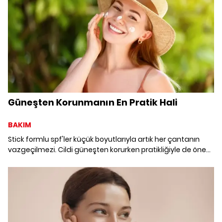
Güneşten Korunmanın En Pratik Hali
BAKIM
Stick formlu spf'ler küçük boyutlarıyla artık her çantanın
vazgeçilmezi. Cildi güneşten korurken pratikliğiyle de öne
çıkan stick güneş koruyucuları, gün içinde hem korumanızı
tazelemenize hem cildinize bakım yapmanıza yardımcı
olacak.