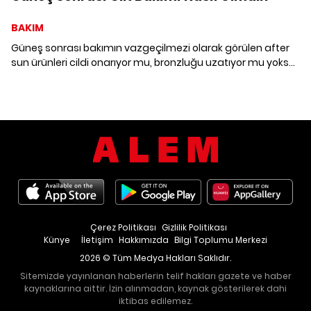
BAKIM
Güneş sonrası bakımın vazgeçilmezi olarak görülen after
sun ürünleri cildi onarıyor mu, bronzluğu uzatıyor mu yoksa
sadece serinlik duygusu mu veriyor? Vücut losyonu ve
kremlerinden farkı ne? Yaz aylarının en merak edilen bu
bakım ürününü masaya yatırdık. Aklınıza takılan tüm
soruların cevabı yazımızda.
Çerez Politikası
Gizlilik Politikası
Künye
İletişim
Hakkımızda
Bilgi Toplumu Merkezi
2026 © Tüm Medya Hakları Saklıdır.
Sitemizde yayınlanan haberlerin telif hakları gazete ve haber
kaynaklarına aittir. İzin alınmadan, kaynak gösterilerek dahi
iktibas edilemez.