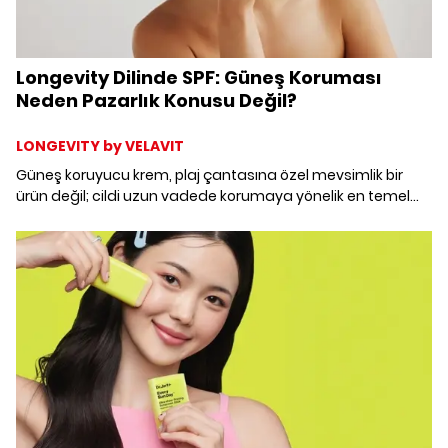
Longevity Dilinde SPF: Güneş Koruması
Neden Pazarlık Konusu Değil?
LONGEVITY by VELAVIT
Güneş koruyucu krem, plaj çantasına özel mevsimlik bir
ürün değil; cildi uzun vadede korumaya yönelik en temel
yatırım. SPF'yi sadece yaz tatillerinde kullanmak da yılın
geri kalanında cildi güneşin etkilerine karşı büyük ölçüde
korumasız bırakmak anlamına geliyor. Longevity
yaklaşımında güneş koruması bu yüzden pazarlık konusu
değil: SPF 30 mu 50 mi, UVA–UVB ne demek, “geniş
spektrum” neden önemli? Hepsi bu rehberde.