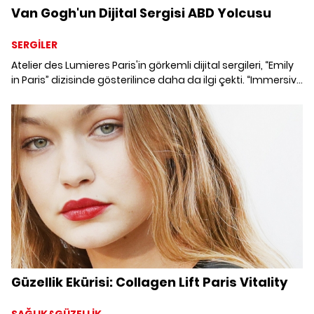
Van Gogh'un Dijital Sergisi ABD Yolcusu
SERGİLER
Atelier des Lumieres Paris'in görkemli dijital sergileri, “Emily
in Paris” dizisinde gösterilince daha da ilgi çekti. “Immersive
van Gogh” sergisi 2021'de ABD'ye yolculuğa hazırlanıyor.
Güzellik Ekürisi: Collagen Lift Paris Vitality
SAĞLIK&GÜZELLİK