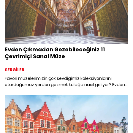
Evden Çıkmadan Gezebileceğiniz 11
Çevrimiçi Sanal Müze
SERGİLER
Favori müzelerimizin çok sevdiğimiz koleksiyonlarını
oturduğumuz yerden gezmek kulağa nasıl geliyor? Evden
çıkmadan ziyaret edebileceğiniz Dünyanın dört bir
tarafındaki müzeleri online olarak deneyimlemeye ne
dersiniz