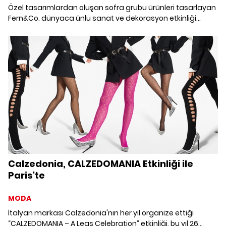
Özel tasarımlardan oluşan sofra grubu ürünleri tasarlayan
Fern&Co. dünyaca ünlü sanat ve dekorasyon etkinliği
Maison & Objet'te Fern&Co. 8 - 12 Eylül günleri arasında
Paris'te gerçekleştirilecek etkinlikte; doğadan ilham alan,
benzersiz tasarımlarını sergileyecek.
Calzedonia, CALZEDOMANIA Etkinliği ile
Paris'te
MODA
İtalyan markası Calzedonia'nın her yıl organize ettiği
“CALZEDOMANIA – A Legs Celebration” etkinliği, bu yıl 26