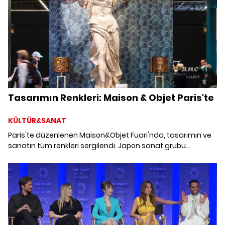
Tasarımın Renkleri: Maison & Objet Paris'te
KÜLTÜR&SANAT
Paris'te düzenlenen Maison&Objet Fuarı'nda, tasarımın ve
sanatın tüm renkleri sergilendi. Japon sanat grubu
Teamlabs'in ışıklı nesnelerle yarattığı enstalasyon ise
fuarın en ilgi çeken işlerinden biri oldu.