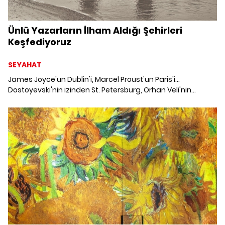
Ünlü Yazarların İlham Aldığı Şehirleri
Keşfediyoruz
SEYAHAT
James Joyce'un Dublin'i, Marcel Proust'un Paris'i…
Dostoyevski'nin izinden St. Petersburg, Orhan Veli'nin
kaleminden İstanbul… Charles Dickens'ın Londra'sını
zikretmeden olmaz. Geçmişin tozlu sayfalarında bir
yolculuğa hazır mısınız?