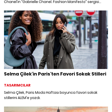
Chanel'in “Gabrielle Chanel. Fashion Manifesto” sergisi
Paris'teki moda müzesi Palais Galliera'da sergileniyor.
Chanel'in kariyerinde bir tasarım yolculuğuna çıkaran
“Gabrielle Chanel. Fashion Manifesto” sergisi, ikonik
tasarımcının kült tasarımlarından, Chanel markasının
oluşum sürecine kadar detaylı bir bakış açısı sunuyor.
Selma Çilek'in Paris'ten Favori Sokak Stilleri
TASARIMCILAR
Selma Çilek, Paris Moda Haftası boyunca favori sokak
stillerini ALEM'e yazdı.