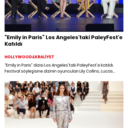
“Emily in Paris” Los Angeles'taki PaleyFest'e
Katıldı
HOLLYWOOD&KRALİYET
“Emily in Paris” dizisi Los Angeles'taki PaleyFest'e katıldı.
Festival söyleşisine dizinin oyuncuları Lily Collins, Lucas
Bravo, Ashley Park, Camille Razat ve Lucien Laviscount da
eşlik etti.