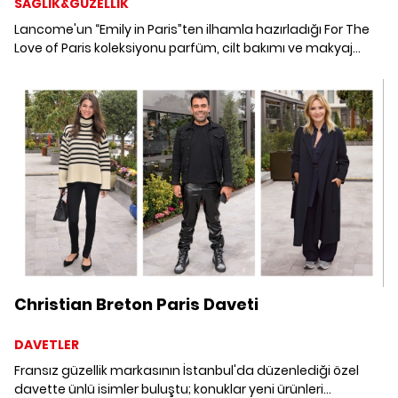
SAĞLIK&GÜZELLİK
Lancome'un “Emily in Paris”ten ilhamla hazırladığı For The
Love of Paris koleksiyonu parfüm, cilt bakımı ve makyaj
ürünlerinden oluşan geniş skalasıyla Parizyen bir güzellik
için aradığınız her şeye sahip.
Christian Breton Paris Daveti
DAVETLER
Fransız güzellik markasının İstanbul'da düzenlediği özel
davette ünlü isimler buluştu; konuklar yeni ürünleri