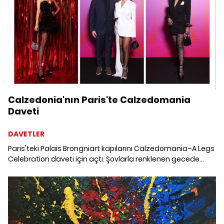
Calzedonia'nın Paris'te Calzedomania
Daveti
DAVETLER
Paris'teki Palais Brongniart kapılarını Calzedomania–A Legs
Celebration daveti için açtı. Şovlarla renklenen gecede
markanın yeni koleksiyonu da tanıtıldı.