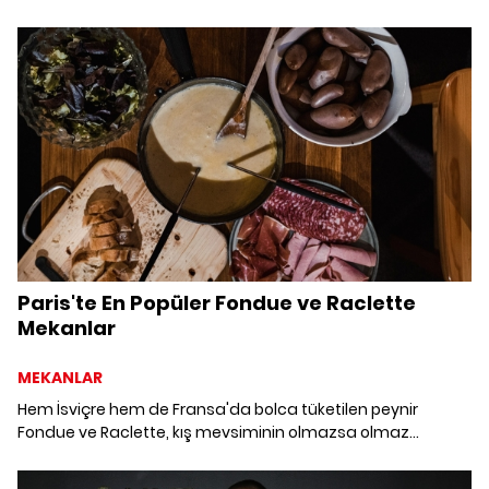
yakından incelediler.
Paris'te En Popüler Fondue ve Raclette
Mekanlar
MEKANLAR
Hem İsviçre hem de Fransa'da bolca tüketilen peynir
Fondue ve Raclette, kış mevsiminin olmazsa olmaz
lezzetlerinden. Kış mevsiminin bu geleneksel yemeklerini
Paris'in bohem mekanlarında tatmak ise çok daha keyifli.