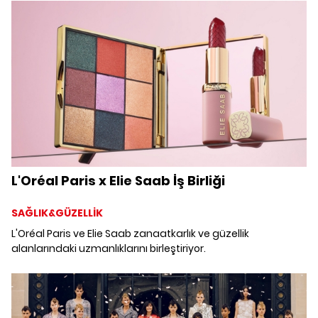
koleksiyonu, Piero'nun 1940'ta atölyesini kurmasından bu
yana sanat ve tasarım severleri büyüleyen Fornasetti'nin
ikonik el çizimlerinin görsellerine sahne oluyor. Louvre
müzesinde, Michelangelo ve Daru Galerileri'nin muhteşem
ortamında sergilenen koleksiyon; Fornasetti antik
görüntüleriyle, müzenin olağanüstü Yunan, Etrüsk ve Roma
dönemine ait heykel dizisi arasında zamanda yolculuk
eden estetik ve yaratıcı bir diyalog kuruyor.
L'Oréal Paris x Elie Saab İş Birliği
SAĞLIK&GÜZELLİK
L'Oréal Paris ve Elie Saab zanaatkarlık ve güzellik
alanlarındaki uzmanlıklarını birleştiriyor.