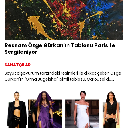
Ressam Özge Gürkan'ın Tablosu Paris'te
Sergileniyor
SANATÇILAR
Soyut dışavurum tarzındaki resimleri ile dikkat çeken Özge
Gürkan'ın “Onna Bugeisha” isimli tablosu, Carousel du
Louvre'daki PAKS Galeri'de sergilenmeye hazırlanıyor.