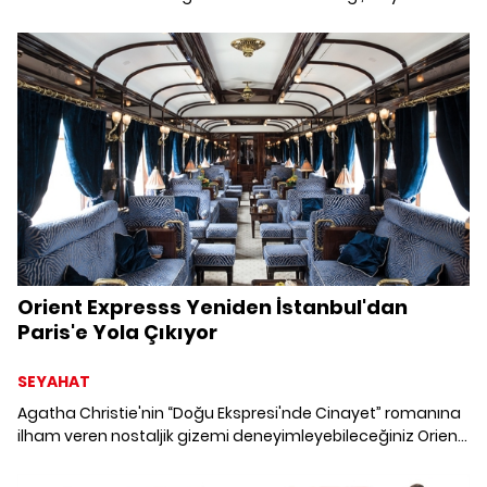
Eylül'de Paris'te gerçekleşiyor.
Orient Expresss Yeniden İstanbul'dan
Paris'e Yola Çıkıyor
SEYAHAT
Agatha Christie'nin “Doğu Ekspresi'nde Cinayet” romanına
ilham veren nostaljik gizemi deneyimleyebileceğiniz Orient
Express, İstanbul'dan Venedik'e, Amsterdam'dan Paris ve
Londra'ya kadar Avrupa'yı dolaşıyor.