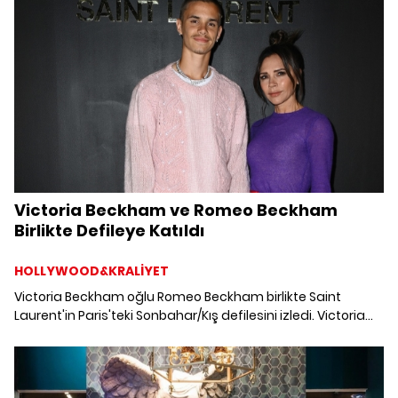
Paris'te Fondue ve Raclette yiyebileceğiniz restoranları
keşfediyoruz.
Victoria Beckham ve Romeo Beckham
Birlikte Defileye Katıldı
HOLLYWOOD&KRALİYET
Victoria Beckham oğlu Romeo Beckham birlikte Saint
Laurent'in Paris'teki Sonbahar/Kış defilesini izledi. Victoria
Beckham ve Romeo Beckham ikilisine Romeo'nun kız
arkadaşı Mia Regan da eşlik etti.