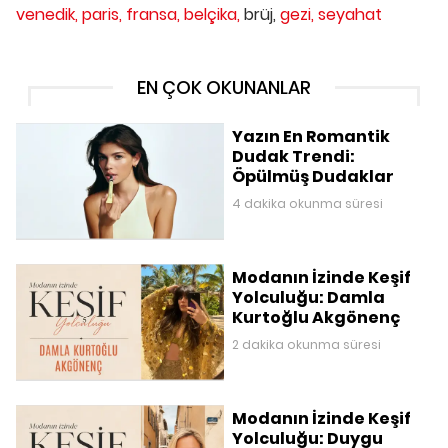
venedik,
paris,
fransa,
belçika,
brüj,
gezi,
seyahat
EN ÇOK OKUNANLAR
Yazın En Romantik
Dudak Trendi:
Öpülmüş Dudaklar
4 dakika okunma süresi
Modanın İzinde Keşif
Yolculuğu: Damla
Kurtoğlu Akgönenç
2 dakika okunma süresi
Modanın İzinde Keşif
Yolculuğu: Duygu