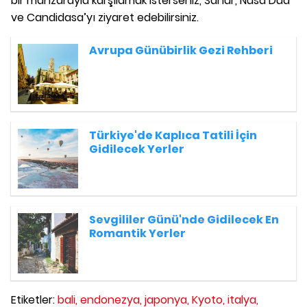
bir manzarayla karşılamak isterseniz, Sanur, Nusa Dua
ve Candidasa’yı ziyaret edebilirsiniz.
Avrupa Günübirlik Gezi Rehberi
Türkiye'de Kaplıca Tatili İçin
Gidilecek Yerler
Sevgililer Günü'nde Gidilecek En
Romantik Yerler
Etiketler:
bali,
endonezya,
japonya,
Kyoto,
italya,