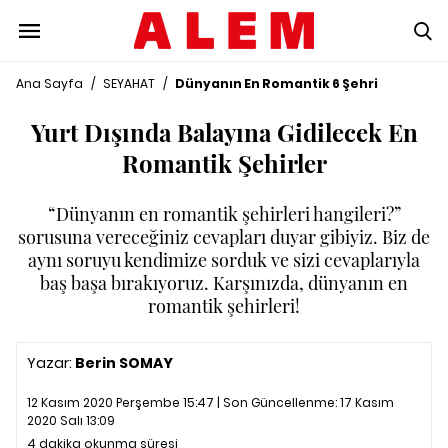
Ana Sayfa
/
SEYAHAT
/
Dünyanın En Romantik 6 Şehri
Yurt Dışında Balayına Gidilecek En
Romantik Şehirler
“Dünyanın en romantik şehirleri hangileri?”
sorusuna vereceğiniz cevapları duyar gibiyiz. Biz de
aynı soruyu kendimize sorduk ve sizi cevaplarıyla
baş başa bırakıyoruz. Karşınızda, dünyanın en
romantik şehirleri!
Yazar:
Berin SOMAY
12 Kasım 2020 Perşembe 15:47 | Son Güncellenme:
17 Kasım
2020 Salı 13:09
4 dakika okunma süresi