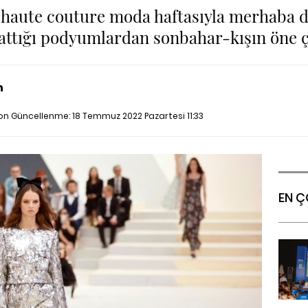
 haute couture moda haftasıyla merhaba 
attığı podyumlardan sonbahar-kışın öne çı
n
Son Güncellenme:
18 Temmuz 2022 Pazartesi 11:33
EN Ç