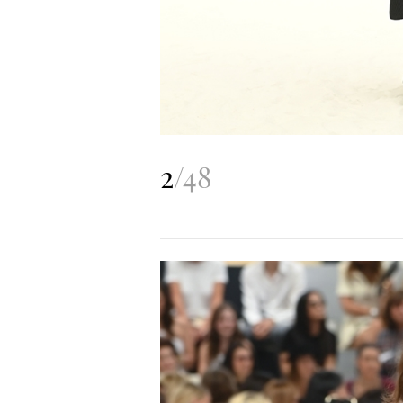
2
/
48