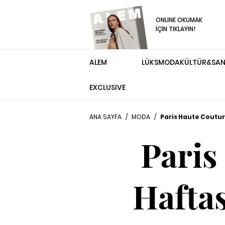
ONLINE OKUMAK
İÇİN TIKLAYIN!
ALEM
LÜKS
MODA
KÜLTÜR&SA
EXCLUSIVE
ANA SAYFA
/
MODA
/
Paris Haute Coutu
Paris
Hafta