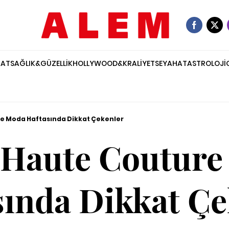
NAT
SAĞLIK&GÜZELLİK
HOLLYWOOD&KRALİYET
SEYAHAT
ASTROLOJİ
re Moda Haftasında Dikkat Çekenler
 Haute Coutur
sında Dikkat Çe