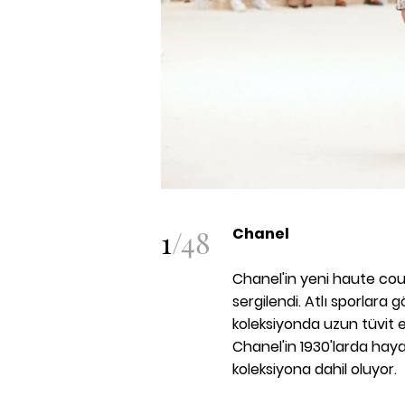
1
/
48
Chanel
Chanel'in yeni haute cout
sergilendi. Atlı sporlar
koleksiyonda uzun tüvit e
Chanel'in 1930'larda hay
koleksiyona dahil oluyor.