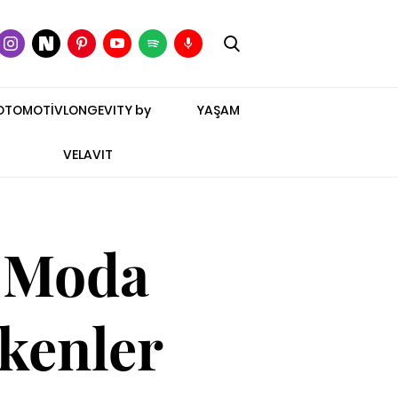
OTOMOTİV
LONGEVITY by
YAŞAM
VELAVIT
e Moda
kenler