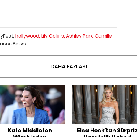
yFest,
hollywood,
Lily Collins,
Ashley Park,
Camille
Lucas Bravo
DAHA FAZLASI
Kate Middleton
Elsa Hosk'tan Sürpri