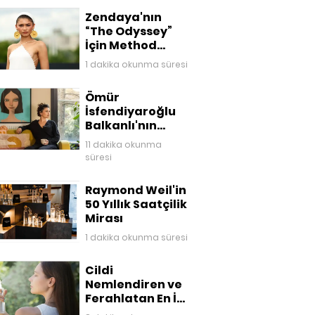
Zendaya'nın
“The Odyssey”
İçin Method
Dressing ile
1 dakika okunma süresi
Kurduğu
Mitolojik
Ömür
Gardırop
İsfendiyaroğlu
Balkanlı'nın
Kaleminden Eve
11 dakika okunma
Dönüş
süresi
Raymond Weil'in
50 Yıllık Saatçilik
Mirası
1 dakika okunma süresi
Cildi
Nemlendiren ve
Ferahlatan En İyi
Yüz Mistleri