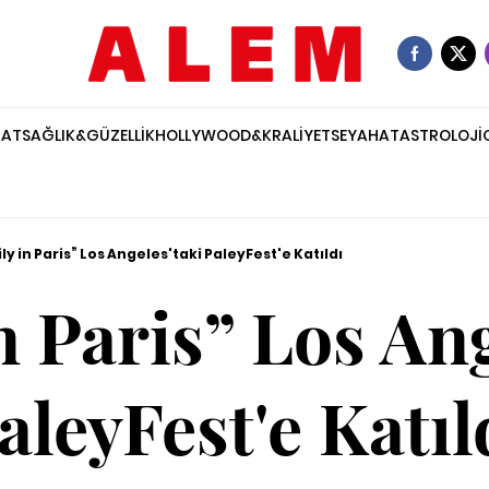
NAT
SAĞLIK&GÜZELLİK
HOLLYWOOD&KRALİYET
SEYAHAT
ASTROLOJİ
ly in Paris” Los Angeles'taki PaleyFest'e Katıldı
n Paris” Los Ang
aleyFest'e Katıl