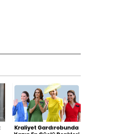
z
Kraliyet Gardırobunda