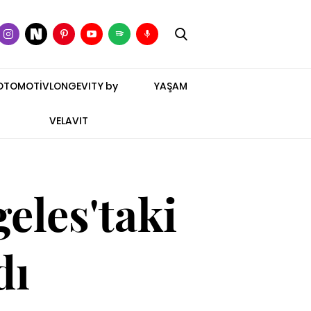
OTOMOTİV
LONGEVITY by
YAŞAM
VELAVIT
eles'taki
dı