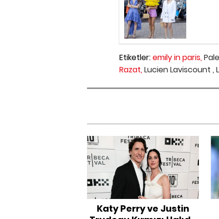
Etiketler:
emily in paris,
Pale
Razat,
Lucien Laviscount ,
Katy Perry ve Justin