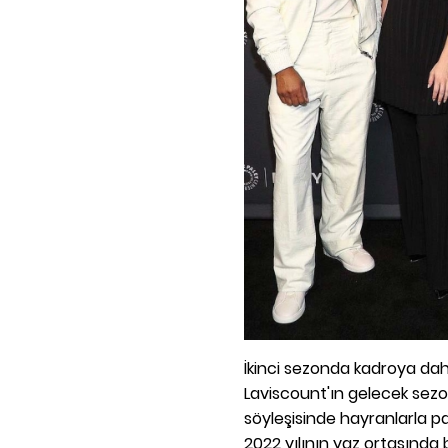
İkinci sezonda kadroya dahi
Laviscount'ın gelecek sezo
söyleşisinde hayranlarla pay
2022 yılının yaz ortasında