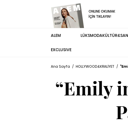
ONLINE OKUMAK
İÇİN TIKLAYIN!
ALEM
LÜKS
MODA
KÜLTÜR&SA
EXCLUSIVE
Ana Sayfa
/
HOLLYWOOD&KRALİYET
/
“Emi
“Emily i
P