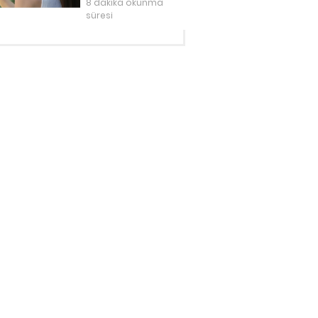
8 dakika okunma
süresi