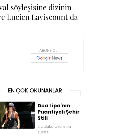
val söyleşisine dizinin
 ve Lucien Laviscount da
ABONE OL
EN ÇOK OKUNANLAR
Dua Lipa'nın
Puantiyeli Şehir
Stili
2 dakika okunma
süresi