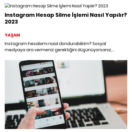
Instagram Hesap Silme İşlemi Nasıl Yapılır?
2023
YAŞAM
Instagram hesabımı nasıl dondurabilirim? Sosyal
medyaya ara vermeniz gerektiğini düşünüyorsanız,
Instagram hesabınızı geçici olarak devre dışı bırakabilir,
hatta Instagram'ı kalıcı olarak silebilirsiniz. Instagram
hesabınızı geçici olarak devre dışı bırakırsanız, profiliniz
fotoğraflarınız, videolarınız, yorumlarınız ve beğenileriniz siz
yeniden etkinleştirene kadar gizlenecektir. Telefondan
Instagram hesap dondurma nasıl yapılır? Instagram
hesabımı kalıcı olarak nasıl silerim? Instagram hesabı
geçici kapatma süresi ne kadar? Gelin, birlikte inceleyelim.