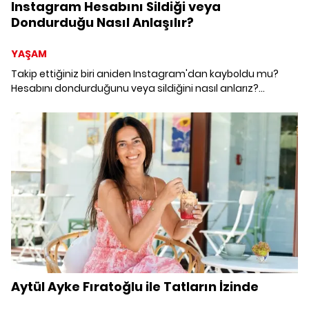
Instagram Hesabını Sildiği veya
Dondurduğu Nasıl Anlaşılır?
YAŞAM
Takip ettiğiniz biri aniden Instagram'dan kayboldu mu?
Hesabını dondurduğunu veya sildiğini nasıl anlarız?
Başkasının Instagram hesabının dondurulduğu veya
sildiğini belirlemenin bir çok yöntemi mevcut. Gelin, birlikte
inceleyelim.
Aytül Ayke Fıratoğlu ile Tatların İzinde