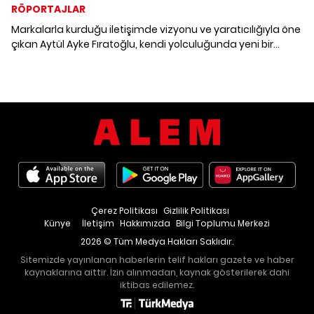
RÖPORTAJLAR
Markalarla kurduğu iletişimde vizyonu ve yaratıcılığıyla öne
çıkan Aytül Ayke Fıratoğlu, kendi yolculuğunda yeni bir
rotanın peşinden gidiyor. İtalya'dan ilham alan artizanal
tatlarla kurduğu lezzet deneyimi, Zorlu Center'da açılan
Lillo mağazasının heyecanıyla pekişiyor.
Çerez Politikası
Gizlilik Politikası
Künye
İletişim
Hakkımızda
Bilgi Toplumu Merkezi
2026 © Tüm Medya Hakları Saklıdır.
Sitemizde yayınlanan haberlerin telif hakları gazete ve haber
kaynaklarına aittir. İzin alınmadan, kaynak gösterilerek dahi
iktibas edilemez.