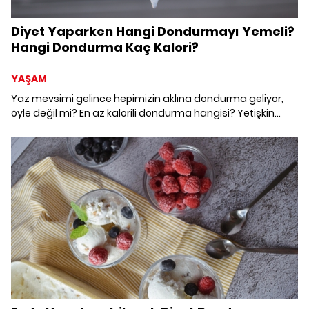
Diyet Yaparken Hangi Dondurmayı Yemeli?
Hangi Dondurma Kaç Kalori?
YAŞAM
Yaz mevsimi gelince hepimizin aklına dondurma geliyor,
öyle değil mi? En az kalorili dondurma hangisi? Yetişkin
veya çocuk olsun herkes yaz akşamlarında güzel bir
dondurma yemeye bayılır. Diyet yaparken hangi
dondurma yemeli? Formuna ve kilosuna dikkat edenler de
dondurma yiyebilir fakat hangi dondurma kaç kalori
Diyetisyen Zeynep Çapay yazdı.