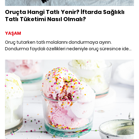
Oruçta Hangi Tatlı Yenir? İftarda Sağlıklı
Tatlı Tüketimi Nasıl Olmalı?
YAŞAM
Oruç tutarken tatlı molalarını dondurmaya ayırın.
Dondurma faydalı özellikleri nedeniyle oruç süresince ideal
tatlı. Menünüzde dondurmaya içerdiği vitamin, mineral
yoğunluğu ve kilo kontrolüne yardımcı olma özelliği
sayesinde yer vermeniz sağlıklı olacaktır.