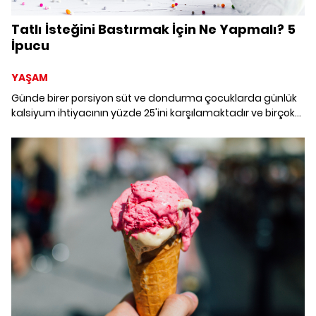
Tatlı İsteğini Bastırmak İçin Ne Yapmalı? 5
İpucu
YAŞAM
Günde birer porsiyon süt ve dondurma çocuklarda günlük
kalsiyum ihtiyacının yüzde 25'ini karşılamaktadır ve birçok
tatlı çeşidine göre de daha az kalori içerir. Mesela 100 gram
baklava 430, sütlü çikolata 550 kalori iken meyveli ya da
diğer dondurma çeşitleri maksimum 200 kalori kadar
vücuda enerji verirler.