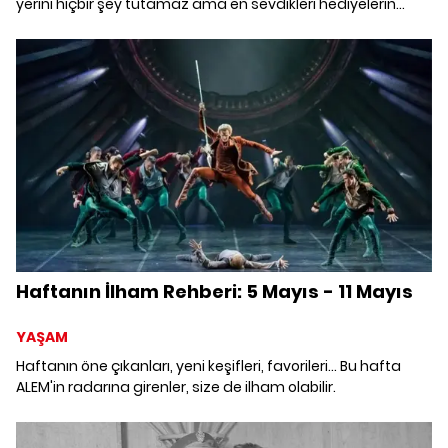
yerini hiçbir şey tutamaz ama en sevdikleri hediyelerin
başında da parfüm geliyor. Koku dünyasının en yenileri,
onları daha özel hissettirecek parfümlerden birkaçı güzel
bir seçim olabilir.
Haftanın İlham Rehberi: 5 Mayıs - 11 Mayıs
YAŞAM
Haftanın öne çıkanları, yeni keşifleri, favorileri... Bu hafta
ALEM'in radarına girenler, size de ilham olabilir.