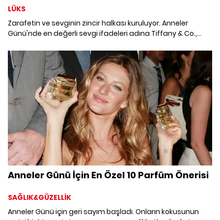
LÜKS
Zarafetin ve sevginin zincir halkası kuruluyor. Anneler
Günü'nde en değerli sevgi ifadeleri adına Tiffany & Co.,
“Strong Like Mom” kampanyasıyla anneliğin özünü
duygusal bir dille kutluyor.
Anneler Günü İçin En Özel 10 Parfüm Önerisi
SAĞLIK&GÜZELLİK
Anneler Günü için geri sayım başladı. Onların kokusunun