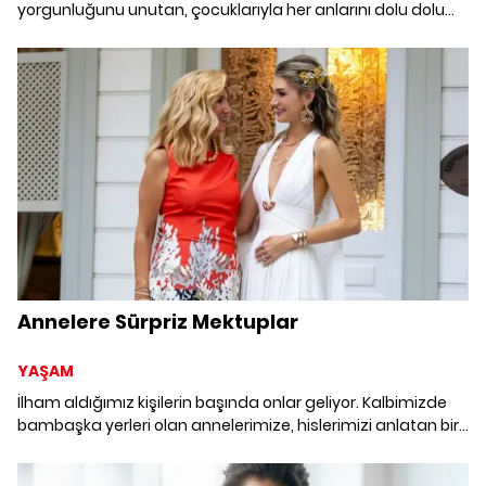
yorgunluğunu unutan, çocuklarıyla her anlarını dolu dolu
yaşamaya çalışan, anneliği hayatın en dönüştürücü
deneyimi olarak tanımlayan annelerin “iyi ki” dedikleri
hikayeleriyle buluşmaya hazır mısınız?
Annelere Sürpriz Mektuplar
YAŞAM
İlham aldığımız kişilerin başında onlar geliyor. Kalbimizde
bambaşka yerleri olan annelerimize, hislerimizi anlatan bir
mektup yazmak belki de en güzel hediye olur bu sene! Ünlü
isimler de annelerine mektup yazdı; arşivlerinden özel