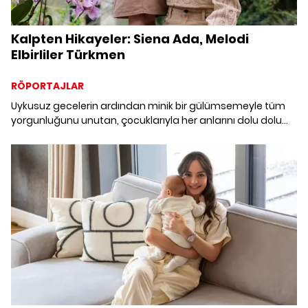
Kalpten Hikayeler: Siena Ada, Melodi
Elbirliler Türkmen
RÖPORTAJLAR
Uykusuz gecelerin ardından minik bir gülümsemeyle tüm
yorgunluğunu unutan, çocuklarıyla her anlarını dolu dolu
yaşamaya çalışan, anneliği hayatın en dönüştürücü
deneyimi olarak tanımlayan annelerin “iyi ki” dedikleri
hikayeleriyle buluşmaya hazır mısınız?