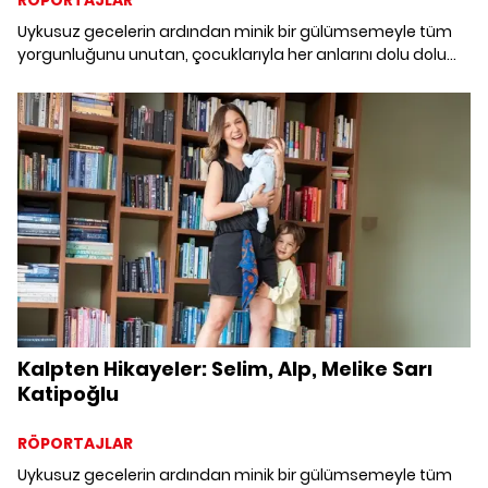
RÖPORTAJLAR
Uykusuz gecelerin ardından minik bir gülümsemeyle tüm
yorgunluğunu unutan, çocuklarıyla her anlarını dolu dolu
yaşamaya çalışan, anneliği hayatın en dönüştürücü
deneyimi olarak tanımlayan annelerin “iyi ki” dedikleri
hikayeleriyle buluşmaya hazır mısınız?
Kalpten Hikayeler: Selim, Alp, Melike Sarı
Katipoğlu
RÖPORTAJLAR
Uykusuz gecelerin ardından minik bir gülümsemeyle tüm