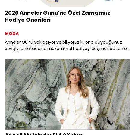
2026 Anneler Günü'ne Özel Zamansız
Hediye Önerileri
MODA
Anneler Günü yaklaşıyor ve biliyoruz ki, ona duyduğunuz
sevgiyi anlatacak o mükemmel hediyeyi seçmek bazen en
zor karar. Biz de bu yıl annenizin tarzına eşlik edecek hediye
seçkisiyle zamansız bir stil vitrini sunuyoruz.