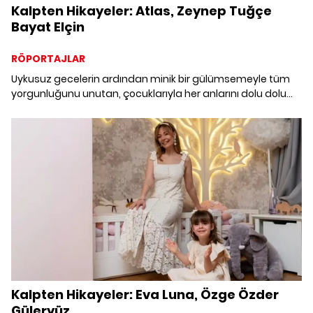
Kalpten Hikayeler: Atlas, Zeynep Tuğçe
Bayat Elçin
RÖPORTAJLAR
Uykusuz gecelerin ardından minik bir gülümsemeyle tüm
yorgunluğunu unutan, çocuklarıyla her anlarını dolu dolu
yaşamaya çalışan, anneliği hayatın en dönüştürücü
deneyimi olarak tanımlayan annelerin “iyi ki” dedikleri
hikayeleriyle buluşmaya hazır mısınız?
Kalpten Hikayeler: Eva Luna, Özge Özder
Güleryüz