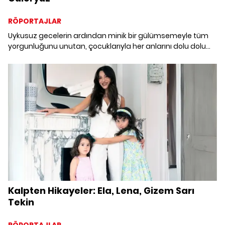
RÖPORTAJLAR
Uykusuz gecelerin ardından minik bir gülümsemeyle tüm
yorgunluğunu unutan, çocuklarıyla her anlarını dolu dolu
yaşamaya çalışan, anneliği hayatın en dönüştürücü
deneyimi olarak tanımlayan annelerin “iyi ki” dedikleri
hikayeleriyle buluşmaya hazır mısınız?
Kalpten Hikayeler: Ela, Lena, Gizem Sarı
Tekin