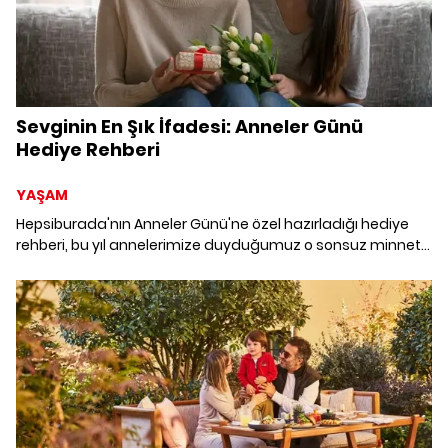
Sevginin En Şık İfadesi: Anneler Günü
Hediye Rehberi
YAŞAM
Hepsiburada'nın Anneler Günü'ne özel hazırladığı hediye
rehberi, bu yıl annelerimize duyduğumuz o sonsuz minneti
ifade etmenin en zarif yollarını sunuyor. Her birinin eşsiz
ruhuna dokunacak, zevklerine hitap eden özenli bir seçkiyle;
hayatımızın mimarı annelerimize o unutulmaz hediyeyi
bulmanız için yanınızdayız.