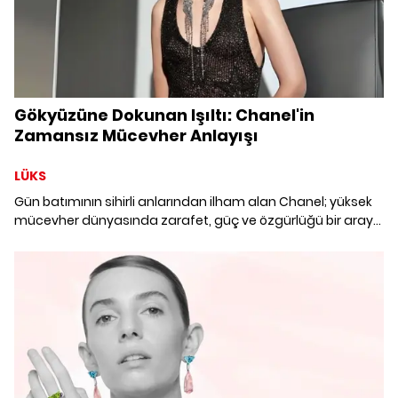
Gökyüzüne Dokunan Işıltı: Chanel'in
Zamansız Mücevher Anlayışı
LÜKS
Gün batımının sihirli anlarından ilham alan Chanel; yüksek
mücevher dünyasında zarafet, güç ve özgürlüğü bir araya
getirerek Gabrielle Chanel'in estetik mirasını çağdaş bir
yorumla yeniden hayat buluyor.