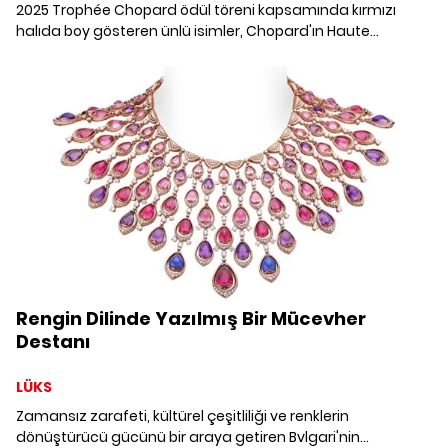
2025 Trophée Chopard ödül töreni kapsamında kırmızı
halıda boy gösteren ünlü isimler, Chopard'ın Haute
Joaillerie ve L'Heure du Diamant koleksiyonlarından
seçtikleri zarif parçalarla stil şıklığını mücevher sanatıyla
buluşturdu.
Rengin Dilinde Yazılmış Bir Mücevher
Destanı
LÜKS
Zamansız zarafeti, kültürel çeşitliliği ve renklerin
dönüştürücü gücünü bir araya getiren Bvlgari'nin