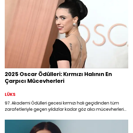
veya kendiniz için unutulmaz birer hediye olacak!
2025 Oscar Ödülleri: Kırmızı Halının En
Çarpıcı Mücevherleri
LÜKS
97. Akademi Ödülleri gecesi kırmızı halı geçidinden tüm
zarafetleriyle geçen yıldızlar kadar göz alıcı mücevherleri
de dikkat çekti. Margaret Qualley'nin kolyesinden Demi
Moore'un küpelerine 2025 Oscar Ödülleri'nin en göz alıcı
mücevherleri burada!