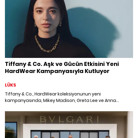
Tiffany & Co. Aşk ve Gücün Etkisini Yeni
HardWear Kampanyasıyla Kutluyor
LÜKS
Tiffany & Co., HardWear koleksiyonunun yeni
kampanyasında, Mikey Madison, Greta Lee ve Anna
Weyant'in güç ve sevgiye dair kişisel bakış açılarını
paylaşarak, aşkın dönüştürücü gücünü yüceltiyor.