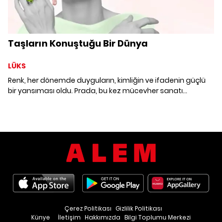
Taşların Konuştuğu Bir Dünya
LÜKS
Renk, her dönemde duyguların, kimliğin ve ifadenin güçlü
bir yansıması oldu. Prada, bu kez mücevher sanatı
aracılığıyla renklerin çok katmanlı dünyasını keşfe çıkarıyor.
Miuccia Prada ve Raf Simons imzasını taşıyan Couleur
Vivante koleksiyonu, mücevheri estetik bir nesne olmanın
ötesinde, bir duygu biçimi olarak ele alıyor.
Çerez Politikası
Gizlilik Politikası
Künye
İletişim
Hakkımızda
Bilgi Toplumu Merkezi