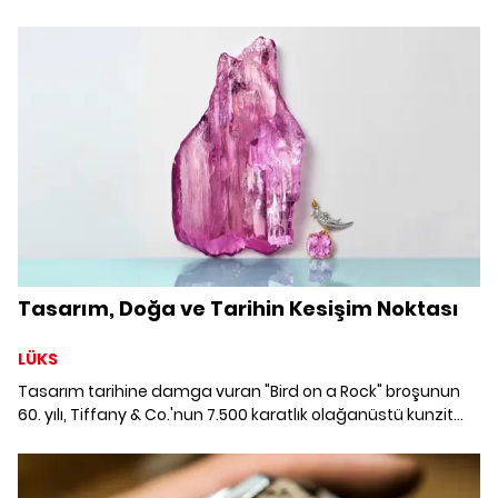
"Polychroma" koleksiyonu; İtalyan yüksek mücevherciliğinin
sanatsal mirasını, çağdaş tasarım vizyonuyla
buluşturuyor.
Tasarım, Doğa ve Tarihin Kesişim Noktası
LÜKS
Tasarım tarihine damga vuran "Bird on a Rock" broşunun
60. yılı, Tiffany & Co.'nun 7.500 karatlık olağanüstü kunzit
taşıyla hazırladığı özel koleksiyonla taçlanıyor.