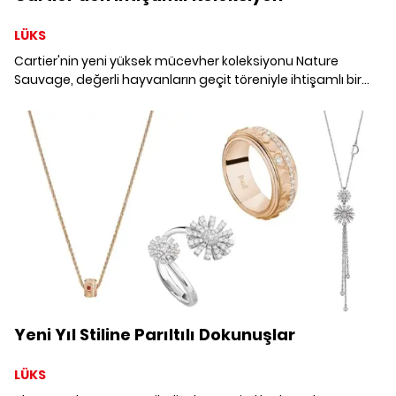
LÜKS
Cartier'nin yeni yüksek mücevher koleksiyonu Nature
Sauvage, değerli hayvanların geçit töreniyle ihtişamlı bir
görselliğe ev sahipliği yapıyor. Mücevher dünyasının öne
çıkan parçalarıyla tanışmaya hazır mısınız?
Yeni Yıl Stiline Parıltılı Dokunuşlar
LÜKS