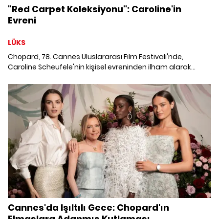
"Red Carpet Koleksiyonu": Caroline'in
Evreni
LÜKS
Chopard, 78. Cannes Uluslararası Film Festivali'nde,
Caroline Scheufele'nin kişisel evreninden ilham alarak
hazırladığı yeni Red Carpet Koleksiyonu'nu tanıtıyor.
Cannes'da Işıltılı Gece: Chopard'ın
Elmaslara Adanmış Kutlaması