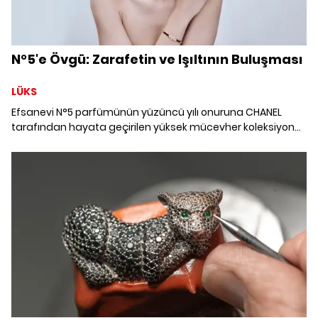
N°5'e Övgü: Zarafetin ve Işıltının Buluşması
LÜKS
Efsanevi N°5 parfümünün yüzüncü yılı onuruna CHANEL
tarafından hayata geçirilen yüksek mücevher koleksiyonu,
altın ve pırlantayla yeniden yorumlanıyor.