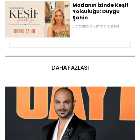
Modanın İzinde Keşif
Yolculuğu: Duygu
Şahin
3 dakika okunma süresi
DAHA FAZLASI