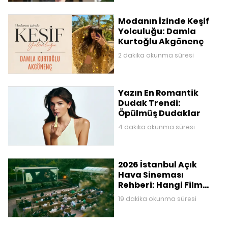
Modanın İzinde Keşif
Yolculuğu: Damla
Kurtoğlu Akgönenç
2 dakika okunma süresi
Yazın En Romantik
Dudak Trendi:
Öpülmüş Dudaklar
4 dakika okunma süresi
2026 İstanbul Açık
Hava Sineması
Rehberi: Hangi Film
Nerede Gösteriliyor?
19 dakika okunma süresi