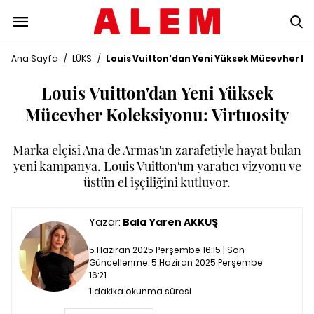
Ana Sayfa
/
LÜKS
/
Louis Vuitton'dan Yeni Yüksek Mücevher Kol
Louis Vuitton'dan Yeni Yüksek
Mücevher Koleksiyonu: Virtuosity
Marka elçisi Ana de Armas'ın zarafetiyle hayat bulan
yeni kampanya, Louis Vuitton'un yaratıcı vizyonu ve
üstün el işçiliğini kutluyor.
Yazar:
Bala Yaren AKKUŞ
5 Haziran 2025 Perşembe 16:15 | Son
Güncellenme:
5 Haziran 2025 Perşembe
16:21
1 dakika okunma süresi