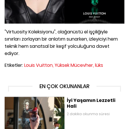
"Virtuosity Koleksiyonu", olağanüstü el işçiliğiyle
sınırları zorlayan bir anlatım sunarken, izleyiciyi hem
teknik hem sanatsal bir keşif yolculuğuna davet
ediyor.
Etiketler:
Louis Vuitton,
Yüksek Mücevher,
lüks
EN ÇOK OKUNANLAR
İyi Yaşamın Lezzetli
Hali
2 dakika okunma süresi