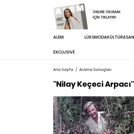
ONLINE OKUMAK
İÇİN TIKLAYIN!
ALEM
LÜKS
MODA
KÜLTÜR&SA
EXCLUSIVE
Ana Sayfa
/
Arama Sonuçları
"Nilay Keçeci Arpacı"