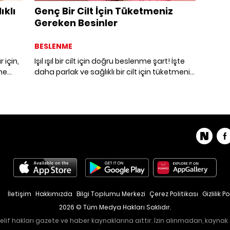
ıklı
Genç Bir Cilt İçin Tüketmeniz
Gereken Besinler
BESLENME
 için,
Işıl ışıl bir cilt için doğru beslenme şart! İşte
ine
daha parlak ve sağlıklı bir cilt için tüketmeniz
fi!
gerekenler.
İletişim
Hakkımızda
Bilgi Toplumu Merkezi
Çerez Politikası
Gizlilik Po
2026 © Tüm Medya Hakları Saklıdır.
lif hakları gazete ve haber kaynaklarına aittir. İzin alınmadan, kaynak 