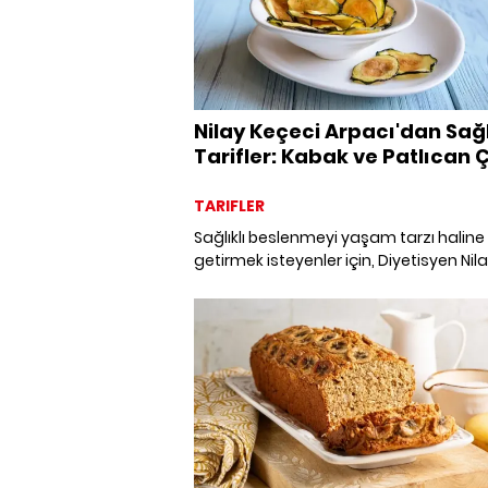
Nilay Keçeci Arpacı'dan Sağl
Tarifler: Kabak ve Patlıcan Çı
TARIFLER
Sağlıklı beslenmeyi yaşam tarzı haline
getirmek isteyenler için, Diyetisyen Nil
Keçeci Arpacı'dan besleyici ve lezzetli
ve patlıcan çıtırı tarifi!