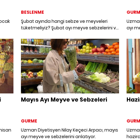
BESLENME
GURM
 ocak
Şubat ayında hangi sebze ve meyveleri
Uzman 
tüketmeliyiz? Şubat ayı meyve sebzelerini ve
ayı me
faydalarını derledik.
i
Mayıs Ayı Meyve ve Sebzeleri
Hazi
GURME
GURM
 nisan
Uzman Diyetisyen Nilay Keçeci Arpacı, mayıs
Uzman 
ayı meyve ve sebzelerini anlatıyor.
hazira