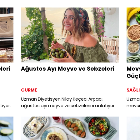
leri
Ağustos Ayı Meyve ve Sebzeleri
Mevs
Güçl
GURME
SAĞLI
Uzman Diyetisyen Nilay Keçeci Arpacı,
Uzman 
ıyor.
ağustos ayı meyve ve sebzelerini anlatıyor.
mevsim
halsiz