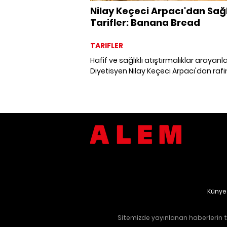
Nilay Keçeci Arpacı'dan Sağl
Tarifler: Banana Bread
TARIFLER
Hafif ve sağlıklı atıştırmalıklar arayanlar
Diyetisyen Nilay Keçeci Arpacı'dan raf
şekersiz ve besleyici Banana Bread tari
Künye
Sitemizde yayınlanan haberlerin te