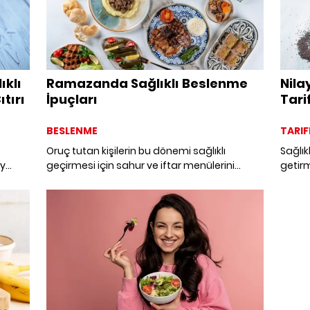
ıklı
Ramazanda Sağlıklı Beslenme
Nila
tırı
İpuçları
Tari
Pan
BESLENME
TARIF
Oruç tutan kişilerin bu dönemi sağlıklı
Sağlık
ay
geçirmesi için sahur ve iftar menülerini
getirm
 kabak
dengeli planlamaları gerekmektedir. Dikkat
Keçeci
edeceğimiz püf noktalar ile bu dönemi kilo
haşhaş
artışı olmadan geçirebiliriz.