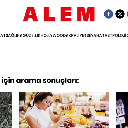
NAT
SAĞLIK&GÜZELLİK
HOLLYWOOD&KRALİYET
SEYAHAT
ASTROLOJİ
 için arama sonuçları: