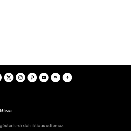
litikası
gösterilerek dahi iktibas edilemez.