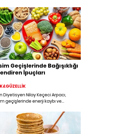
im Geçişlerinde Bağışıklığı
endiren İpuçları
K&GÜZELLİK
Diyetisyen Nilay Keçeci Arpacı,
 geçişlerinde enerji kaybı ve
likle başa çıkmanın ipuçlarını paylaştı.