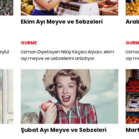
Ekim Ayı Meyve ve Sebzeleri
Aral
GURME
GURM
eylül
Uzman Diyetisyen Nilay Keçeci Arpacı, ekim
Uzman 
ayı meyve ve sebzelerini anlatıyor.
ayı me
Şubat Ayı Meyve ve Sebzeleri
Mart