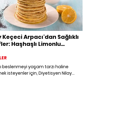
y Keçeci Arpacı'dan Sağlıklı
fler: Haşhaşlı Limonlu
kek
LER
lı beslenmeyi yaşam tarzı haline
ek isteyenler için, Diyetisyen Nilay
 Arpacı'dan besleyici ve lezzetli
lı limonlu pankek tarifi!