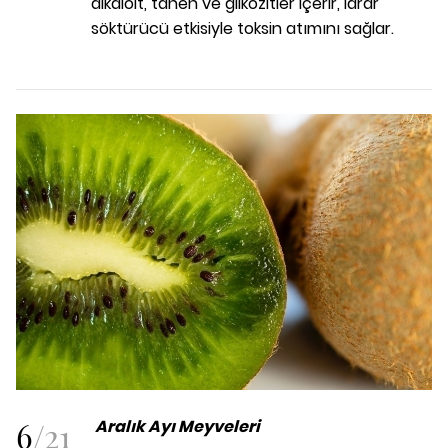
alkaloit, tanen ve glikozitler içerir, idrar
söktürücü etkisiyle toksin atımını sağlar.
6
/
21
Aralık Ayı Meyveleri