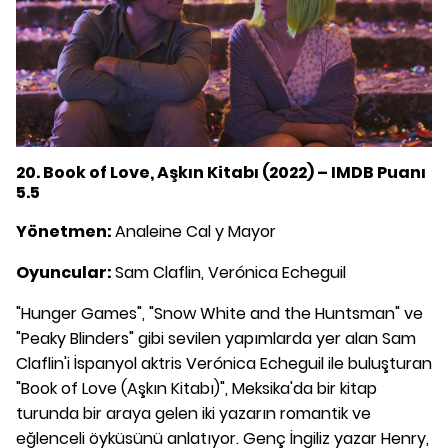
20. Book of Love, Aşkın Kitabı (2022) – IMDB Puanı
5.5
Yönetmen:
Analeine Cal y Mayor
Oyuncular:
Sam Claflin, Verónica Echeguil
"Hunger Games", "Snow White and the Huntsman" ve
"Peaky Blinders" gibi sevilen yapımlarda yer alan Sam
Claflin'i İspanyol aktris Verónica Echeguil ile buluşturan
"Book of Love (Aşkın Kitabı)", Meksika'da bir kitap
turunda bir araya gelen iki yazarın romantik ve
eğlenceli öyküsünü anlatıyor. Genç İngiliz yazar Henry,