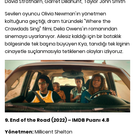
David Strathairn, Garret Dillahunt, Taylor John Smith
Sevilen oyuncu Olivia Newman'ın yönetmen
koltuğuna geçtiği, dram türündeki "Where the
Crawdads Sing" filmi, Delia Owens'ın romanından
sinemaya uyarlanıyor. Ailesiz kaldığı için bir bataklık
bölgesinde tek başına büyüyen Kya, tanıdığı tek kişinin
cinayetle suçlanmasıyla tetiklenen olayları izliyoruz.
9. End of the Road (2022) – IMDB Puanı 4.8
Yönetmen:
Millicent Shelton