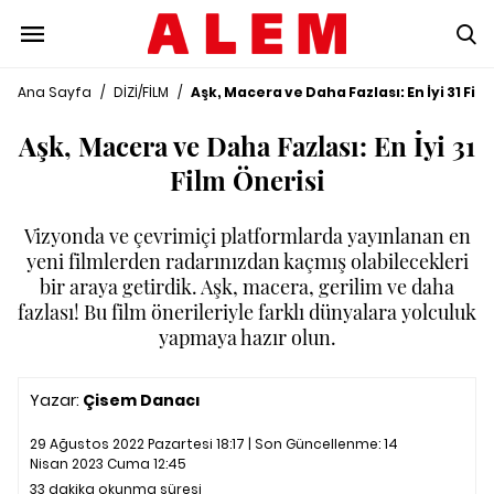
Ana Sayfa
/
DİZİ/FİLM
/
Aşk, Macera ve Daha Fazlası: En İyi 31 Fil
Aşk, Macera ve Daha Fazlası: En İyi 31
Film Önerisi
Vizyonda ve çevrimiçi platformlarda yayınlanan en
yeni filmlerden radarınızdan kaçmış olabilecekleri
bir araya getirdik. Aşk, macera, gerilim ve daha
fazlası! Bu film önerileriyle farklı dünyalara yolculuk
yapmaya hazır olun.
Yazar:
Çisem Danacı
29 Ağustos 2022 Pazartesi 18:17 | Son Güncellenme:
14
Nisan 2023 Cuma 12:45
33 dakika okunma süresi