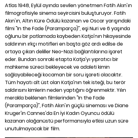
Atlas 1948, Eylül ayında sevilen yönetmen Fatih Akın'ın
filmografisiyle sinema seyircisini buluşturuyor. Fatih
Akın'ın, Altın Küre Ödülü kazanan ve Oscar yarışındaki
filmi "In the Fade (Paramparça)", eşi Nuri ve 6 yaşında
oğlunu bir patlamada kaybeden Katja'nın hikayesinde
saldırının ırkçı motifleri en başta göz ardı edilse de
ortaya çıkan deliller Neo-Nazi bağlantılarına işaret
eder. Bundan sonraki etapta Katja'yı yıpratıcı bir
mahkeme süreci bekleyecek ve adaleti kimin
sağlayabileceği kocaman bir soru işareti olacaktır.
Tüm hayatı alt üst olan Katja'nın tek isteği, bu terör
saldırısını kimlerin neden yaptığını öğrenmektir. Yılın
merakla beklenen filmlerinden "In the Fade
(Paramparça)", Fatih Akın'ın güçlü sineması ve Diane
Kruger'in Cannes'da En İyi Kadın Oyuncu ödülü
kazanan olağanüstü performansıyla etkisi uzun süre
unutulmayacak bir film.