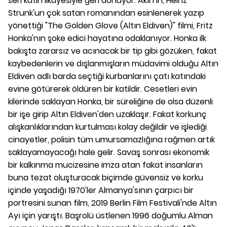
seri katil hikayesiyle geri dönüyor. Akın'ın, Heinz
Strunk'un çok satan romanından esinlenerek yazıp
yönettiği "The Golden Glove (Altın Eldiven)" filmi, Fritz
Honka'nın şoke edici hayatına odaklanıyor. Honka ilk
bakışta zararsız ve acınacak bir tip gibi gözüken, fakat
kaybedenlerin ve dışlanmışların müdavimi olduğu Altın
Eldiven adlı barda seçtiği kurbanlarını çatı katındaki
evine götürerek öldüren bir katildir. Cesetleri evin
kilerinde saklayan Honka, bir süreliğine de olsa düzenli
bir işe girip Altın Eldiven'den uzaklaşır. Fakat korkunç
alışkanlıklarından kurtulması kolay değildir ve işlediği
cinayetler, polisin tüm umursamazlığına rağmen artık
saklayamayacağı hale gelir. Savaş sonrası ekonomik
bir kalkınma mucizesine imza atan fakat insanların
buna tezat oluşturacak biçimde güvensiz ve korku
içinde yaşadığı 1970'ler Almanya'sının çarpıcı bir
portresini sunan film, 2019 Berlin Film Festivali'nde Altın
Ayı için yarıştı. Başrolü üstlenen 1996 doğumlu Alman