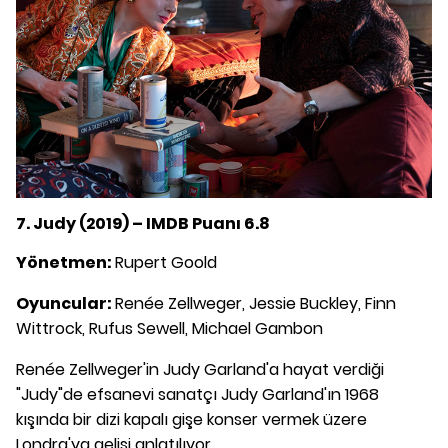
7. Judy (2019) – IMDB Puanı 6.8
Yönetmen:
Rupert Goold
Oyuncular:
Renée Zellweger, Jessie Buckley, Finn
Wittrock, Rufus Sewell, Michael Gambon
Renée Zellweger'in Judy Garland'a hayat verdiği
"Judy"de efsanevi sanatçı Judy Garland'ın 1968
kışında bir dizi kapalı gişe konser vermek üzere
Londra'ya gelişi anlatılıyor.