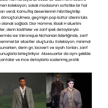
nen koleksiyon, sokak modasının sofistike bir hal
rı verdi. Kamuflaj desenlerinin hibritleştirilip
 dönüştürülmesi, geçmişin pop kültür izlerini lüks
 olanak sağladı. Dior Homme, klasik H siluetini
r, derin kadifeler ve zarif ipek detaylarıyla
Hermès ise Véronique Nichanian liderliğinde, zarif
kemmel bir silüetler oluşturdu. Koleksiyon, minimal
 sunarken, derin gri, lacivert ve siyah tonları, zarif
nuşlarla birleştiriliyor. Aksesuarlar da aynı şekilde
ntalar ve ince detaylarla süslenmiş pratik