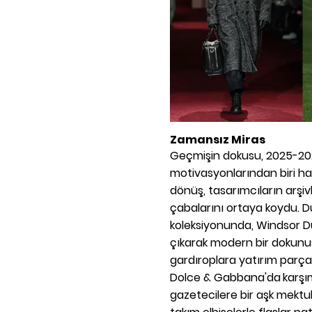
Zamansız Miras
Geçmişin dokusu, 2025-202
motivasyonlarından biri hal
dönüş, tasarımcıların arş
çabalarını ortaya koydu. Du
koleksiyonunda, Windsor Dü
çıkarak modern bir dokunuş e
gardıroplara yatırım parça
Dolce & Gabbana'da
karşı
gazetecilere bir aşk mekt