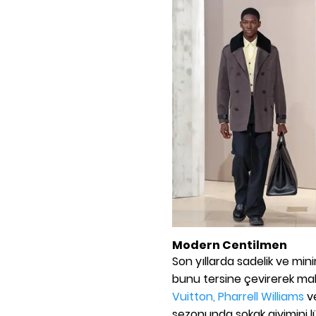
Modern Centilmen
Son yıllarda sadelik ve mi
bunu tersine çevirerek mak
Vuitton, Pharrell Williams
v
sezonunda sokak giyimini l