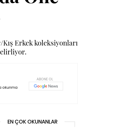
r
/Kış Erkek koleksiyonları
elirliyor.
ABONE OL
ka okunma
EN ÇOK OKUNANLAR