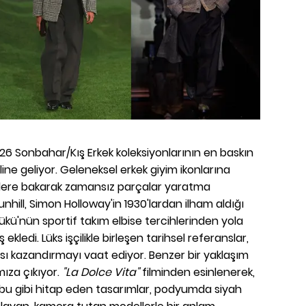
6 Sonbahar/Kış Erkek koleksiyonlarının en baskın
ine geliyor. Geleneksel erkek giyim ikonlarına
ivlere bakarak zamansız parçalar yaratma
nhill, Simon Holloway'in 1930'lardan ilham aldığı
kü'nün sportif takım elbise tercihlerinden yola
kledi. Lüks işçilikle birleşen tarihsel referanslar,
sı kazandırmayı vaat ediyor. Benzer bir yaklaşım
mıza çıkıyor.
"La Dolce Vita"
filminden esinlenerek,
ubu gibi hitap eden tasarımlar, podyumda siyah