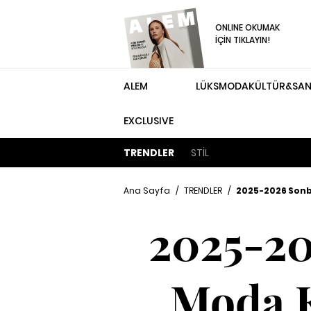
ONLINE OKUMAK
İÇİN TIKLAYIN!
ALEM
LÜKS
MODA
KÜLTÜR&SA
EXCLUSIVE
TRENDLER
STİL
Ana Sayfa
/
TRENDLER
/
2025-2026 Sonb
2025-20
Moda K