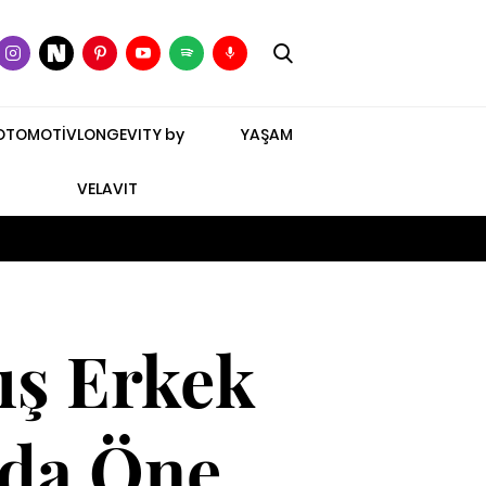
OTOMOTİV
LONGEVITY by
YAŞAM
VELAVIT
ış Erkek
nda Öne