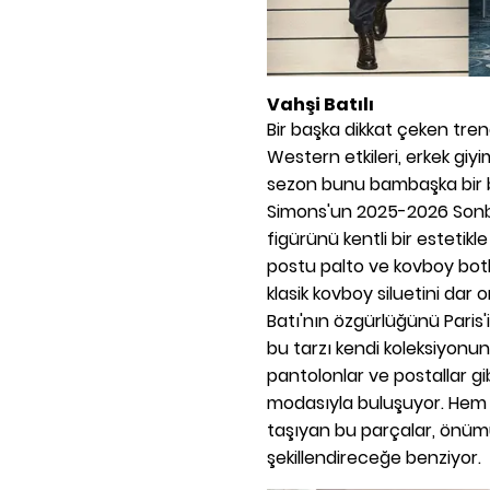
Vahşi Batılı
Bir başka dikkat çeken tren
Western etkileri, erkek giy
sezon bunu bambaşka bir b
Simons'un 2025-2026 Sonb
figürünü kentli bir estetik
postu palto ve kovboy botla
klasik kovboy siluetini dar 
Batı'nın özgürlüğünü Paris'
bu tarzı kendi koleksiyonun
pantolonlar ve postallar gib
modasıyla buluşuyor. Hem 
taşıyan bu parçalar, önümü
şekillendireceğe benziyor.