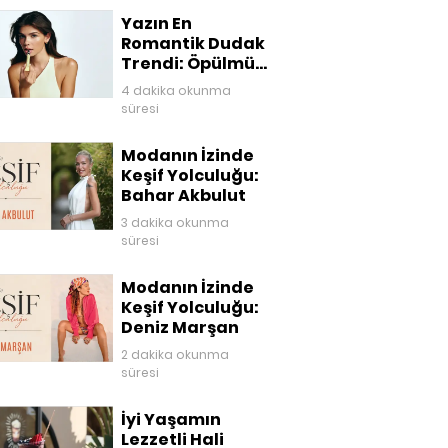
Yazın En
Romantik Dudak
Trendi: Öpülmüş
Dudaklar
4 dakika okunma
süresi
Modanın İzinde
Keşif Yolculuğu:
Bahar Akbulut
3 dakika okunma
süresi
Modanın İzinde
Keşif Yolculuğu:
Deniz Marşan
2 dakika okunma
süresi
İyi Yaşamın
Lezzetli Hali