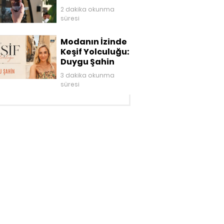
2 dakika okunma
süresi
Modanın İzinde
Keşif Yolculuğu:
Duygu Şahin
3 dakika okunma
süresi