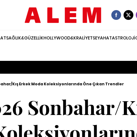
NAT
SAĞLIK&GÜZELLİK
HOLLYWOOD&KRALİYET
SEYAHAT
ASTROLOJİ
ahar/Kış Erkek Moda Koleksiyonlarında Öne Çıkan Trendler
26 Sonbahar/K
oleksiyonları