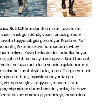
d ise, Batı kültüründen ilham alan tasarımlar.
iminde sık sık geri dönüş yapar, ancak gelecek
oyuta taşıyacak gibi görünüyor. Prada ve Raf
ahar/Kış Erkek koleksiyonu, modern kovboy
le harmanlıyor. Koyu tonlarda deri ceketler, koyun
rı, şehrin hibrid tarzıyla buluşuyor. Saint Laurent,
omuzlar ve uzun paltolarla yeniden şekillendirerek,
in sofistike zarafetiyle buluşturdu. Giorgio Armani,
da yeni bir bakış açısıyla sunuyor. Kargo
i, vintage ve işlevsel giysiler, modern sokak
geçmişe selam duran hem de yenilikçi bir hava
zdeki sezonun sokak giyimi anlayışını yeniden