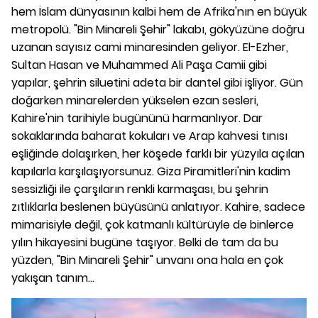
hem İslam dünyasının kalbi hem de Afrika'nın en büyük
metropolü. "Bin Minareli Şehir" lakabı, gökyüzüne doğru
uzanan sayısız cami minaresinden geliyor. El-Ezher,
Sultan Hasan ve Muhammed Ali Paşa Camii gibi
yapılar, şehrin siluetini adeta bir dantel gibi işliyor. Gün
doğarken minarelerden yükselen ezan sesleri,
Kahire'nin tarihiyle bugününü harmanlıyor. Dar
sokaklarında baharat kokuları ve Arap kahvesi tınısı
eşliğinde dolaşırken, her köşede farklı bir yüzyıla açılan
kapılarla karşılaşıyorsunuz. Giza Piramitleri'nin kadim
sessizliği ile çarşıların renkli karmaşası, bu şehrin
zıtlıklarla beslenen büyüsünü anlatıyor. Kahire, sadece
mimarisiyle değil, çok katmanlı kültürüyle de binlerce
yılın hikayesini bugüne taşıyor. Belki de tam da bu
yüzden, "Bin Minareli Şehir" unvanı ona hala en çok
yakışan tanım...