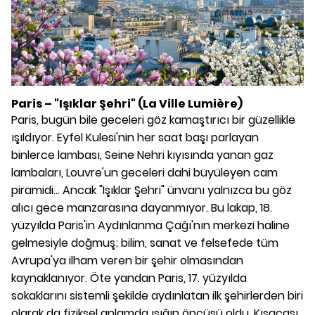
Paris – "Işıklar Şehri" (La Ville Lumière)
Paris, bugün bile geceleri göz kamaştırıcı bir güzellikle
ışıldıyor. Eyfel Kulesi'nin her saat başı parlayan
binlerce lambası, Seine Nehri kıyısında yanan gaz
lambaları, Louvre'un geceleri dahi büyüleyen cam
piramidi... Ancak "Işıklar Şehri" ünvanı yalnızca bu göz
alıcı gece manzarasına dayanmıyor. Bu lakap, 18.
yüzyılda Paris'in Aydınlanma Çağı'nın merkezi haline
gelmesiyle doğmuş; bilim, sanat ve felsefede tüm
Avrupa'ya ilham veren bir şehir olmasından
kaynaklanıyor. Öte yandan Paris, 17. yüzyılda
sokaklarını sistemli şekilde aydınlatan ilk şehirlerden biri
olarak da fiziksel anlamda ışığın öncüsü oldu. Kısacası