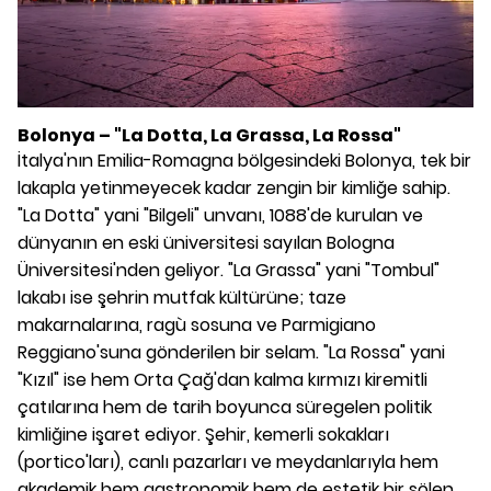
Bolonya – "La Dotta, La Grassa, La Rossa"
İtalya'nın Emilia-Romagna bölgesindeki Bolonya, tek bir
lakapla yetinmeyecek kadar zengin bir kimliğe sahip.
"La Dotta" yani "Bilgeli" unvanı, 1088'de kurulan ve
dünyanın en eski üniversitesi sayılan Bologna
Üniversitesi'nden geliyor. "La Grassa" yani "Tombul"
lakabı ise şehrin mutfak kültürüne; taze
makarnalarına, ragù sosuna ve Parmigiano
Reggiano'suna gönderilen bir selam. "La Rossa" yani
"Kızıl" ise hem Orta Çağ'dan kalma kırmızı kiremitli
çatılarına hem de tarih boyunca süregelen politik
kimliğine işaret ediyor. Şehir, kemerli sokakları
(portico'ları), canlı pazarları ve meydanlarıyla hem
akademik hem gastronomik hem de estetik bir şölen