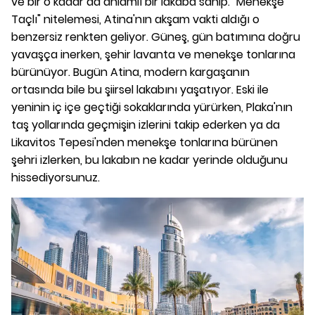
ve bir o kadar da anlamlı bir lakaba sahip. "Menekşe
Taçlı" nitelemesi, Atina'nın akşam vakti aldığı o
benzersiz renkten geliyor. Güneş, gün batımına doğru
yavaşça inerken, şehir lavanta ve menekşe tonlarına
bürünüyor. Bugün Atina, modern kargaşanın
ortasında bile bu şiirsel lakabını yaşatıyor. Eski ile
yeninin iç içe geçtiği sokaklarında yürürken, Plaka'nın
taş yollarında geçmişin izlerini takip ederken ya da
Likavitos Tepesi'nden menekşe tonlarına bürünen
şehri izlerken, bu lakabın ne kadar yerinde olduğunu
hissediyorsunuz.