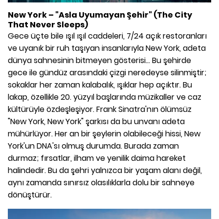
New York – "Asla Uyumayan Şehir" (The City
That Never Sleeps)
Gece üçte bile ışıl ışıl caddeleri, 7/24 açık restoranları
ve uyanık bir ruh taşıyan insanlarıyla New York, adeta
dünya sahnesinin bitmeyen gösterisi... Bu şehirde
gece ile gündüz arasındaki çizgi neredeyse silinmiştir;
sokaklar her zaman kalabalık, ışıklar hep açıktır. Bu
lakap, özellikle 20. yüzyıl başlarında müzikaller ve caz
kültürüyle özdeşleşiyor. Frank Sinatra'nın ölümsüz
"New York, New York" şarkısı da bu unvanı adeta
mühürlüyor. Her an bir şeylerin olabileceği hissi, New
York'un DNA'sı olmuş durumda. Burada zaman
durmaz; fırsatlar, ilham ve yenilik daima hareket
halindedir. Bu da şehri yalnızca bir yaşam alanı değil,
aynı zamanda sınırsız olasılıklarla dolu bir sahneye
dönüştürür.