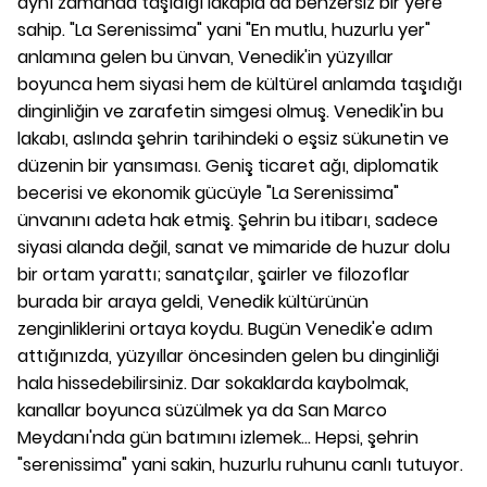
aynı zamanda taşıdığı lakapla da benzersiz bir yere
sahip. "La Serenissima" yani "En mutlu, huzurlu yer"
anlamına gelen bu ünvan, Venedik'in yüzyıllar
boyunca hem siyasi hem de kültürel anlamda taşıdığı
dinginliğin ve zarafetin simgesi olmuş. Venedik'in bu
lakabı, aslında şehrin tarihindeki o eşsiz sükunetin ve
düzenin bir yansıması. Geniş ticaret ağı, diplomatik
becerisi ve ekonomik gücüyle "La Serenissima"
ünvanını adeta hak etmiş. Şehrin bu itibarı, sadece
siyasi alanda değil, sanat ve mimaride de huzur dolu
bir ortam yarattı; sanatçılar, şairler ve filozoflar
burada bir araya geldi, Venedik kültürünün
zenginliklerini ortaya koydu. Bugün Venedik'e adım
attığınızda, yüzyıllar öncesinden gelen bu dinginliği
hala hissedebilirsiniz. Dar sokaklarda kaybolmak,
kanallar boyunca süzülmek ya da San Marco
Meydanı'nda gün batımını izlemek... Hepsi, şehrin
"serenissima" yani sakin, huzurlu ruhunu canlı tutuyor.