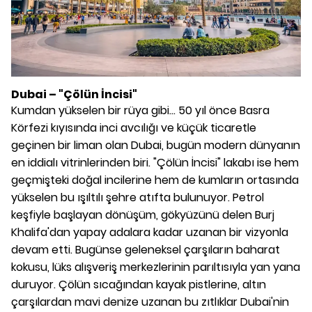
Dubai – "Çölün İncisi"
Kumdan yükselen bir rüya gibi... 50 yıl önce Basra
Körfezi kıyısında inci avcılığı ve küçük ticaretle
geçinen bir liman olan Dubai, bugün modern dünyanın
en iddialı vitrinlerinden biri. "Çölün İncisi" lakabı ise hem
geçmişteki doğal incilerine hem de kumların ortasında
yükselen bu ışıltılı şehre atıfta bulunuyor. Petrol
keşfiyle başlayan dönüşüm, gökyüzünü delen Burj
Khalifa'dan yapay adalara kadar uzanan bir vizyonla
devam etti. Bugünse geleneksel çarşıların baharat
kokusu, lüks alışveriş merkezlerinin parıltısıyla yan yana
duruyor. Çölün sıcağından kayak pistlerine, altın
çarşılardan mavi denize uzanan bu zıtlıklar Dubai'nin