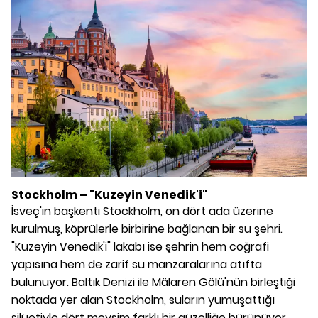
Stockholm – "Kuzeyin Venedik'i"
İsveç'in başkenti Stockholm, on dört ada üzerine
kurulmuş, köprülerle birbirine bağlanan bir su şehri.
"Kuzeyin Venedik'i" lakabı ise şehrin hem coğrafi
yapısına hem de zarif su manzaralarına atıfta
bulunuyor. Baltık Denizi ile Mälaren Gölü'nün birleştiği
noktada yer alan Stockholm, suların yumuşattığı
silüetiyle dört mevsim farklı bir güzelliğe bürünüyor.