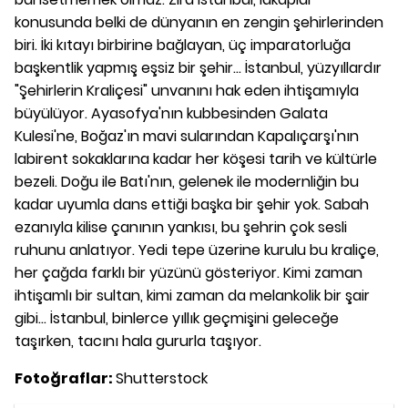
konusunda belki de dünyanın en zengin şehirlerinden
biri. İki kıtayı birbirine bağlayan, üç imparatorluğa
başkentlik yapmış eşsiz bir şehir... İstanbul, yüzyıllardır
"Şehirlerin Kraliçesi" unvanını hak eden ihtişamıyla
büyülüyor. Ayasofya'nın kubbesinden Galata
Kulesi'ne, Boğaz'ın mavi sularından Kapalıçarşı'nın
labirent sokaklarına kadar her köşesi tarih ve kültürle
bezeli. Doğu ile Batı'nın, gelenek ile modernliğin bu
kadar uyumla dans ettiği başka bir şehir yok. Sabah
ezanıyla kilise çanının yankısı, bu şehrin çok sesli
ruhunu anlatıyor. Yedi tepe üzerine kurulu bu kraliçe,
her çağda farklı bir yüzünü gösteriyor. Kimi zaman
ihtişamlı bir sultan, kimi zaman da melankolik bir şair
gibi... İstanbul, binlerce yıllık geçmişini geleceğe
taşırken, tacını hala gururla taşıyor.
Fotoğraflar:
Shutterstock