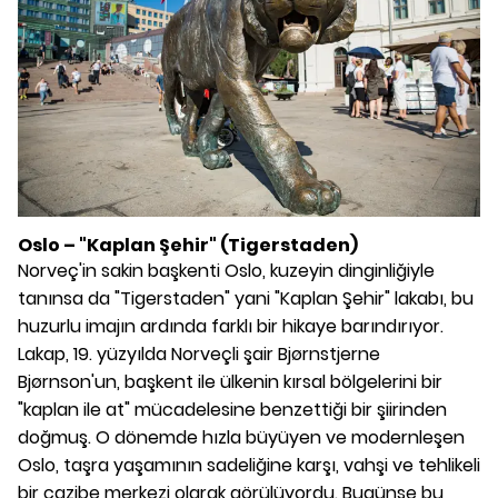
Oslo – "Kaplan Şehir" (Tigerstaden)
Norveç'in sakin başkenti Oslo, kuzeyin dinginliğiyle
tanınsa da "Tigerstaden" yani "Kaplan Şehir" lakabı, bu
huzurlu imajın ardında farklı bir hikaye barındırıyor.
Lakap, 19. yüzyılda Norveçli şair Bjørnstjerne
Bjørnson'un, başkent ile ülkenin kırsal bölgelerini bir
"kaplan ile at" mücadelesine benzettiği bir şiirinden
doğmuş. O dönemde hızla büyüyen ve modernleşen
Oslo, taşra yaşamının sadeliğine karşı, vahşi ve tehlikeli
bir cazibe merkezi olarak görülüyordu. Bugünse bu