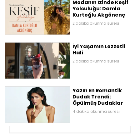
Modanın İzinde Keşif
Yolculuğu: Damla
Kurtoğlu Akgönenç
2 dakika okunma süresi
İyi Yaşamın Lezzetli
Hali
2 dakika okunma süresi
Yazın En Romantik
Dudak Trendi:
Öpülmüş Dudaklar
4 dakika okunma süresi