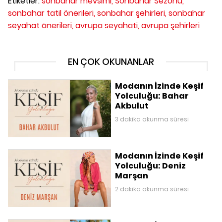
Etiketler:
sonbahar mevsimi,
Sonbahar Sezonu,
sonbahar tatil önerileri,
sonbahar şehirleri,
sonbahar
seyahat önerileri,
avrupa seyahati,
avrupa şehirleri
EN ÇOK OKUNANLAR
Modanın İzinde Keşif
Yolculuğu: Bahar
Akbulut
3 dakika okunma süresi
Modanın İzinde Keşif
Yolculuğu: Deniz
Marşan
2 dakika okunma süresi