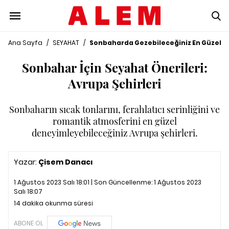
Ana Sayfa
/
SEYAHAT
/
Sonbaharda Gezebileceğiniz En Güzel Av
Sonbahar İçin Seyahat Önerileri:
Avrupa Şehirleri
Sonbaharın sıcak tonlarını, ferahlatıcı serinliğini ve
romantik atmosferini en güzel
deneyimleyebileceğiniz Avrupa şehirleri.
Yazar:
Çisem Danacı
1 Ağustos 2023 Salı 18:01 | Son Güncellenme:
1 Ağustos 2023
Salı 18:07
14 dakika okunma süresi
ABONE OL