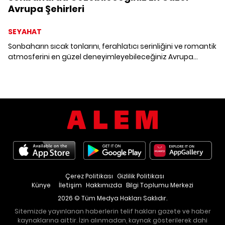
Avrupa Şehirleri
SEYAHAT
Sonbaharın sıcak tonlarını, ferahlatıcı serinliğini ve romantik
atmosferini en güzel deneyimleyebileceğiniz Avrupa
şehirleri.
Çerez Politikası
Gizlilik Politikası
Künye
İletişim
Hakkımızda
Bilgi Toplumu Merkezi
2026 © Tüm Medya Hakları Saklıdır.
Sitemizde yayınlanan haberlerin telif hakları gazete ve haber
kaynaklarına aittir. İzin alınmadan, kaynak gösterilerek dahi