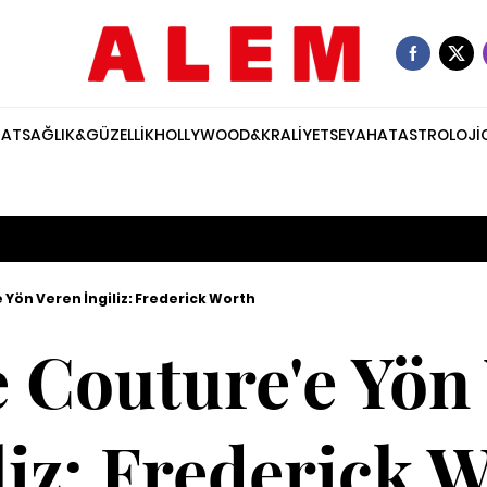
NAT
SAĞLIK&GÜZELLİK
HOLLYWOOD&KRALİYET
SEYAHAT
ASTROLOJİ
Yön Veren İngiliz: Frederick Worth
 Couture'e Yön
liz: Frederick 