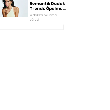
Romantik Dudak
Trendi: Öpülmüş
Dudaklar
4 dakika okunma
süresi