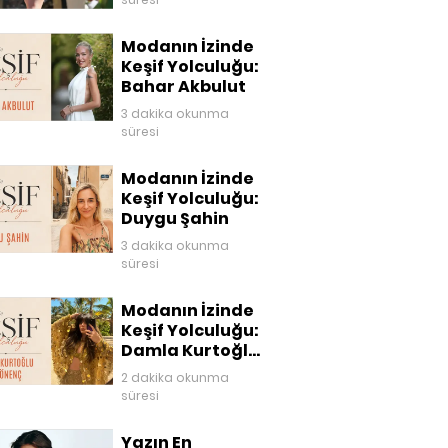
Modanın İzinde
Keşif Yolculuğu:
Bahar Akbulut
3 dakika okunma
süresi
Modanın İzinde
Keşif Yolculuğu:
Duygu Şahin
3 dakika okunma
süresi
Modanın İzinde
Keşif Yolculuğu:
Damla Kurtoğlu
Akgönenç
2 dakika okunma
süresi
Yazın En