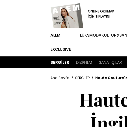
ONLINE OKUMAK
İÇİN TIKLAYIN!
ALEM
LÜKS
MODA
KÜLTÜR&SA
EXCLUSIVE
SERGİLER
DİZİ/FİLM
SANATÇILAR
Ana Sayfa
/
SERGİLER
/
Haute Couture'e 
Haute
İngi