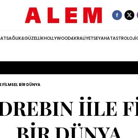
NAT
SAĞLIK&GÜZELLİK
HOLLYWOOD&KRALİYET
SEYAHAT
ASTROLOJİ
E FİLMSEL BİR DÜNYA
DREBIN İİLE 
BİR DÜNYA