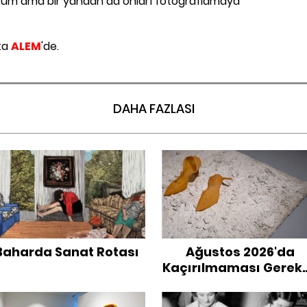
orum ama bir yandan da onları fotoğraflamaya
ta
ALEM
'de.
DAHA FAZLASI
Baharda Sanat Rotası
Ağustos 2026'da
Kaçırılmaması Gerek
Sergiler