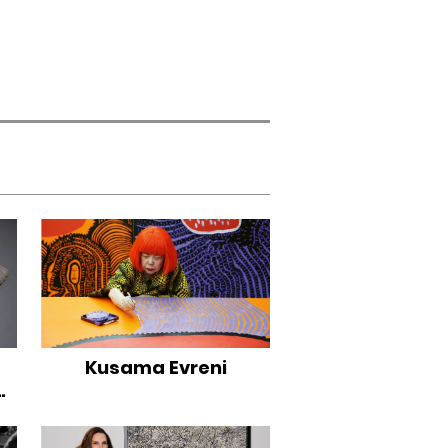
Kusama Evreni
en