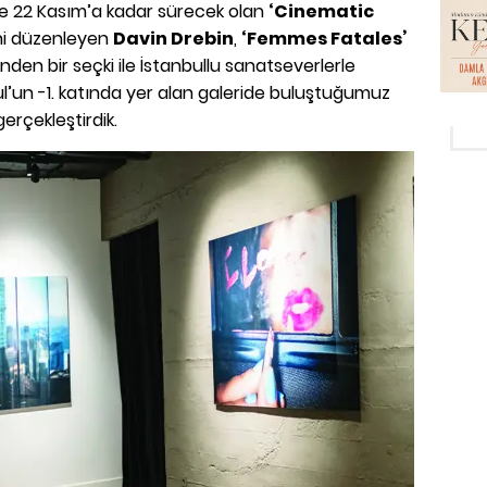
de 22 Kasım’a kadar sürecek olan
‘Cinematic
sini düzenleyen
Davin Drebin
,
‘Femmes Fatales’
inden bir seçki ile İstanbullu sanatseverlerle
ul’un -1. katında yer alan galeride buluştuğumuz
gerçekleştirdik.