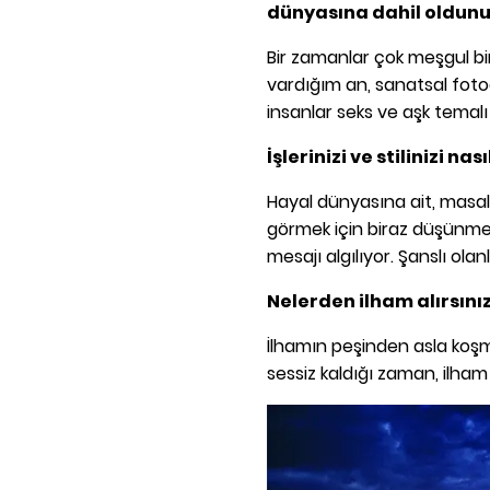
dünyasına dahil oldunuz
Bir zamanlar çok meşgul bi
vardığım an, sanatsal foto
insanlar seks ve aşk temalı
İşlerinizi ve stilinizi na
Hayal dünyasına ait, masals
görmek için biraz düşünmen
mesajı algılıyor. Şanslı olanl
Nelerden ilham alırsını
İlhamın peşinden asla koş
sessiz kaldığı zaman, ilham