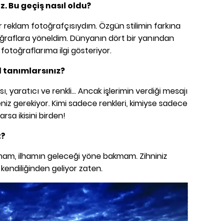
. Bu geçiş nasıl oldu?
r reklam fotoğrafçısıydım. Özgün stilimin farkına
ğraflara yöneldim. Dünyanın dört bir yanından
 fotoğraflarıma ilgi gösteriyor.
sıl tanımlarsınız?
ı, yaratıcı ve renkli… Ancak işlerimin verdiği mesajı
iz gerekiyor. Kimi sadece renkleri, kimiyse sadece
arsa ikisini birden!
z?
mam, ilhamın geleceği yöne bakmam. Zihniniz
 kendiliğinden geliyor zaten.