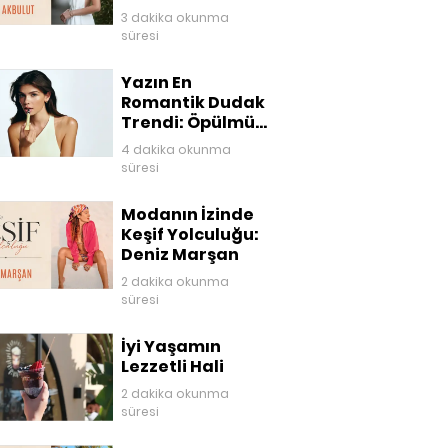
3 dakika okunma
süresi
Yazın En
Romantik Dudak
Trendi: Öpülmüş
Dudaklar
4 dakika okunma
süresi
Modanın İzinde
Keşif Yolculuğu:
Deniz Marşan
2 dakika okunma
süresi
İyi Yaşamın
Lezzetli Hali
2 dakika okunma
süresi