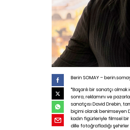
Berin SOMAY – berin.soma
“Başarılı bir sanatçı olmak i
sonra, reklamını ve pazar
sanatçısı David Drebin, tam
biçimi olarak benimseyen Dr
kadın figürleriyle filmsel b
dille fotoğrafladığı şehirle