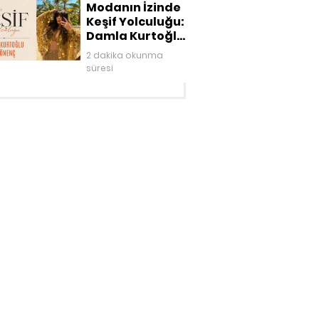
Modanın İzinde
Keşif Yolculuğu:
Damla Kurtoğlu
Akgönenç
2 dakika okunma
süresi