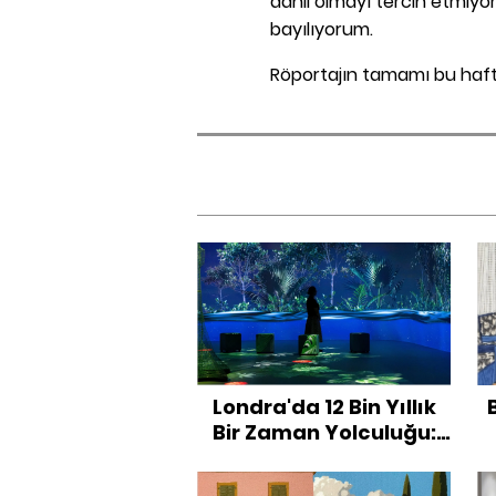
dahil olmayı tercih etmiy
bayılıyorum.
Röportajın tamamı bu haf
Londra'da 12 Bin Yıllık
Bir Zaman Yolculuğu:
Timewalk Exhibition