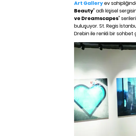
Art Gallery
ev sahipliğin
Beauty’
adlı kişisel sergi
ve Dreamscapes’
seriler
buluşuyor. St. Regis İstanb
Drebin ile renkli bir sohbet 