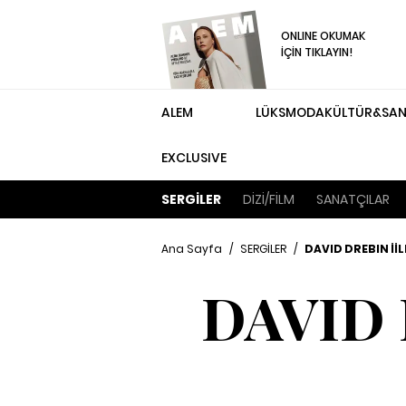
ONLINE OKUMAK
İÇİN TIKLAYIN!
ALEM
LÜKS
MODA
KÜLTÜR&SA
EXCLUSIVE
SERGİLER
DİZİ/FİLM
SANATÇILAR
Ana Sayfa
/
SERGİLER
/
DAVID DREBIN İİL
DAVID 