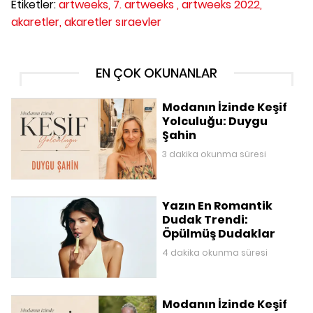
Etiketler:
artweeks,
7. artweeks ,
artweeks 2022,
akaretler,
akaretler sıraevler
EN ÇOK OKUNANLAR
Modanın İzinde Keşif
Yolculuğu: Duygu
Şahin
3 dakika okunma süresi
Yazın En Romantik
Dudak Trendi:
Öpülmüş Dudaklar
4 dakika okunma süresi
Modanın İzinde Keşif