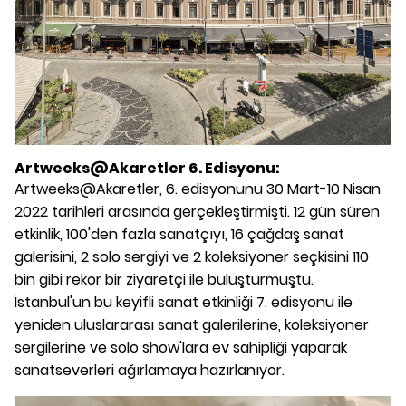
Artweeks@Akaretler 6. Edisyonu:
Artweeks@Akaretler, 6. edisyonunu 30 Mart-10 Nisan
2022 tarihleri arasında gerçekleştirmişti. 12 gün süren
etkinlik, 100'den fazla sanatçıyı, 16 çağdaş sanat
galerisini, 2 solo sergiyi ve 2 koleksiyoner seçkisini 110
bin gibi rekor bir ziyaretçi ile buluşturmuştu.
İstanbul'un bu keyifli sanat etkinliği 7. edisyonu ile
yeniden uluslararası sanat galerilerine, koleksiyoner
sergilerine ve solo show'lara ev sahipliği yaparak
sanatseverleri ağırlamaya hazırlanıyor.