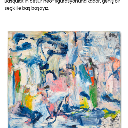
Basquiat'ın cesur neo-figürasyonuna kadar, geniş bir
seçki ile baş başayız.