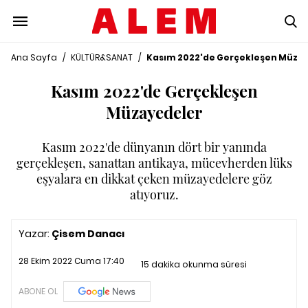
Ana Sayfa
/
KÜLTÜR&SANAT
/
Kasım 2022'de Gerçekleşen Müza
Kasım 2022'de Gerçekleşen
Müzayedeler
Kasım 2022'de dünyanın dört bir yanında
gerçekleşen, sanattan antikaya, mücevherden lüks
eşyalara en dikkat çeken müzayedelere göz
atıyoruz.
Yazar:
Çisem Danacı
28 Ekim 2022 Cuma 17:40
15 dakika okunma süresi
ABONE OL