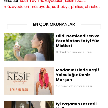
Etiketler:
kasım ayı müzayedeleri,
kasım 2022
müzayedeleri,
müzayede,
sothebys,
phillips,
christies
EN ÇOK OKUNANLAR
Cildi Nemlendiren ve
Ferahlatan En İyi Yüz
Mistleri
8 dakika okunma süresi
Modanın İzinde Keşif
Yolculuğu: Deniz
Marşan
2 dakika okunma süresi
İyi Yaşamın Lezzetli