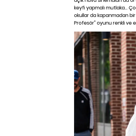
açık hava sinemaları da ort
keyfi yapmalı mutlaka... Ç
okullar da kapanmadan bir ti
Profesör" oyunu renkli ve 