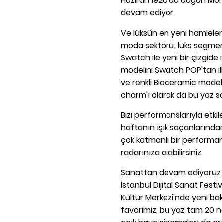
Haziran 1926'da doğan Mo
devam ediyor.
Ve lüksün en yeni hamleleri
moda sektörü; lüks segmen
Swatch ile yeni bir çizgide 
modelini Swatch POP'tan il
ve renkli Bioceramic modeld
charm'ı olarak da bu yaz s
Bizi performanslarıyla etki
haftanın ışık saçanlarınd
çok katmanlı bir performan
radarınıza alabilirsiniz.
Sanattan devam ediyoruz ve
İstanbul Dijital Sanat Festi
Kültür Merkezi'nde yeni ba
favorimiz, bu yaz tam 20