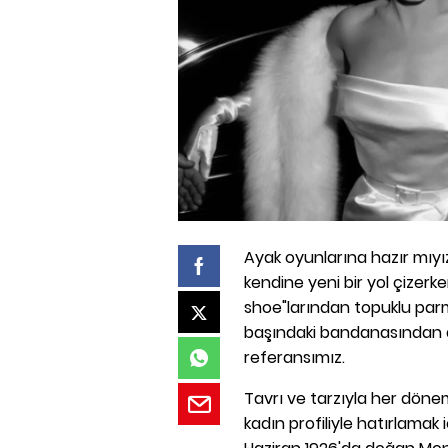
Ayak oyunlarına hazır mıyı
kendine yeni bir yol çizerken
shoe"larından topuklu parm
başındaki bandanasından a
referansımız.
Tavrı ve tarzıyla her döne
kadın profiliyle hatırlamak