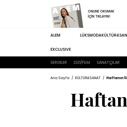
ONLINE OKUMAK
İÇİN TIKLAYIN!
ALEM
LÜKS
MODA
KÜLTÜR&SA
EXCLUSIVE
SERGİLER
DİZİ/FİLM
SANATÇILAR
Ana Sayfa
/
KÜLTÜR&SANAT
/
Haftanın İl
Haftan