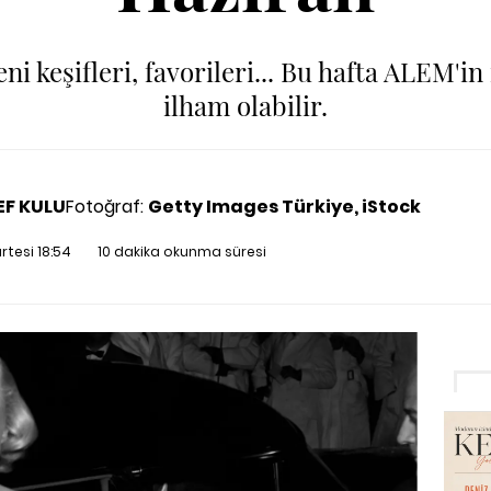
ni keşifleri, favorileri... Bu hafta ALEM'in
ilham olabilir.
REF KULU
Fotoğraf:
Getty Images Türkiye, iStock
rtesi 18:54
10 dakika okunma süresi