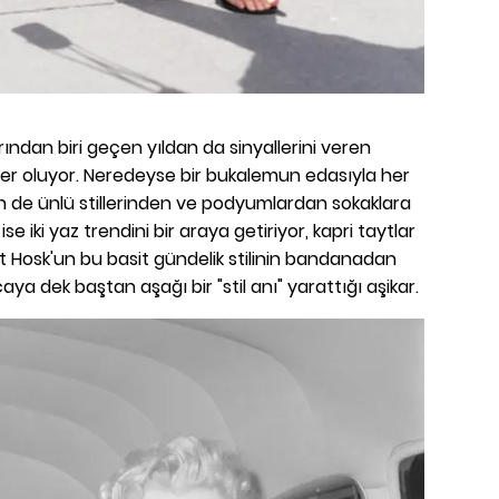
arından biri geçen yıldan da sinyallerini veren
kler oluyor. Neredeyse bir bukalemun edasıyla her
n de ünlü stillerinden ve podyumlardan sokaklara
ise iki yaz trendini bir araya getiriyor, kapri taytlar
kat Hosk'un bu basit gündelik stilinin bandanadan
a dek baştan aşağı bir "stil anı" yarattığı aşikar.