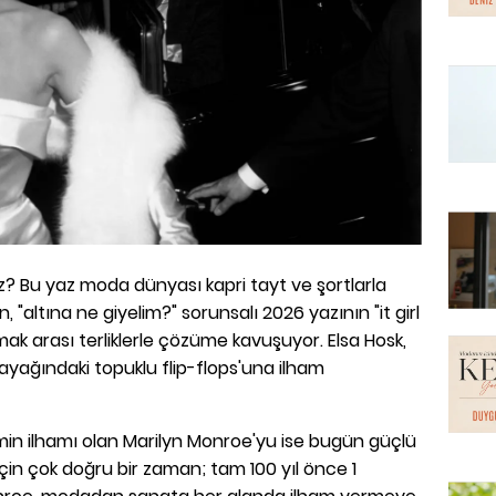
z? Bu yaz moda dünyası kapri tayt ve şortlarla
, "altına ne giyelim?" sorunsalı 2026 yazının "it girl
ak arası terliklerle çözüme kavuşuyor. Elsa Hosk,
yağındaki topuklu flip-flops'una ilham
min ilhamı olan Marilyn Monroe'yu ise bugün güçlü
 için çok doğru bir zaman; tam 100 yıl önce 1