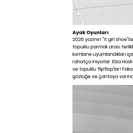
Ayak Oyunları
2026 yazının "it girl shoe"l
topuklu parmak arası terli
kombine uyumlandıkları içi
rahatça iniyorlar. Elsa Hosk 
ve topuklu flipflop'lar! Fa
gözlüğe ve çantaya varıncay