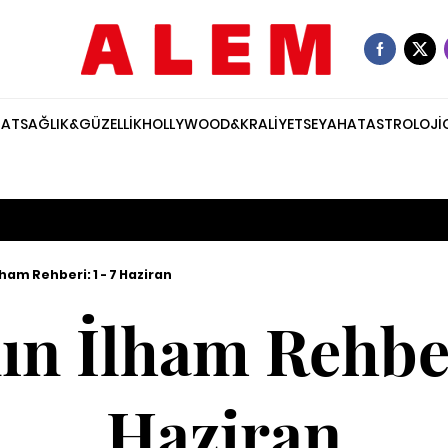
NAT
SAĞLIK&GÜZELLİK
HOLLYWOOD&KRALİYET
SEYAHAT
ASTROLOJİ
ham Rehberi: 1 - 7 Haziran
ın İlham Rehberi
Haziran