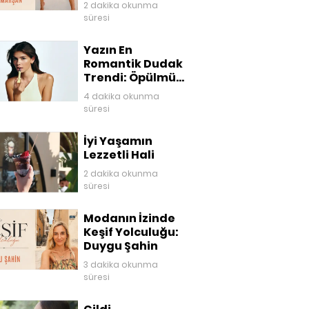
2 dakika okunma
süresi
Yazın En
Romantik Dudak
Trendi: Öpülmüş
Dudaklar
4 dakika okunma
süresi
İyi Yaşamın
Lezzetli Hali
2 dakika okunma
süresi
Modanın İzinde
Keşif Yolculuğu:
Duygu Şahin
3 dakika okunma
süresi