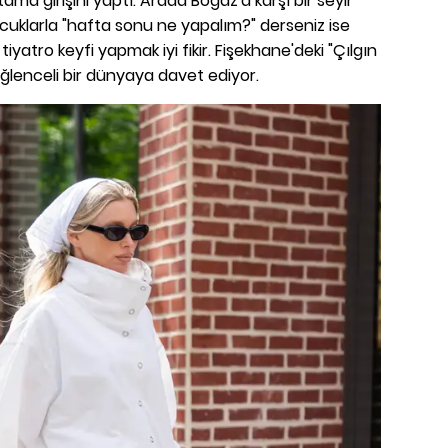
ama girişini yaptı. Arada Boğaz'a karşı bir seyir
ocuklarla "hafta sonu ne yapalım?" derseniz ise
yatro keyfi yapmak iyi fikir. Fişekhane'deki "Çılgın
eğlenceli bir dünyaya davet ediyor.