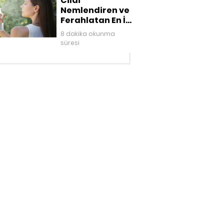
Cildi
Nemlendiren ve
Ferahlatan En İyi
Yüz Mistleri
8 dakika okunma
süresi