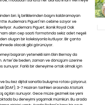
nroe, modadan sanata her alanda ilham vermeye
nden biri. İş birliklerinden başını kaldıramayan
tte Audemars Piguet'nin cebine sızıyor ve
ilerliyor. Audemars Piguet; ikonik Royal Oak
ham alan cep saati formatında sekiz adet neşeli
en oluşan bir koleksiyonla kutluyor. Bir çanta
ahnede olacak gibi görünüyor.
lemeyi başaran yetenekli isim Ekin Bernay da
an. Arter'de beden, zaman ve dönüşüm üzerine
s sunuyor. Farklı bir deneyime ortak olmak için
 bu kez dijital sanatla buluşma rotası çiziyoruz.
vali (IDAF), 3-7 Haziran tarihleri arasında Atatürk
kış açıları sunuyor. Gece müze gezmek ise yeni
 noktada bu deneyimi yaşamak mümkün. Bu arada