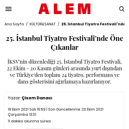
Ana Sayfa
/
KÜLTÜR&SANAT
/
25. İstanbul Tiyatro Festivali'nde 
25. İstanbul Tiyatro Festivali'nde Öne
Çıkanlar
İKSV'nin düzenlediği 25. İstanbul Tiyatro Festivali,
22 Ekim - 20 Kasım günleri arasında yurt dışından
ve Türkiye'den toplam 24 tiyatro, performans ve
dans gösterisini ağırlamaya hazırlanıyor.
Yazar:
Çisem Danacı
19 Ekim 2021 Salı 15:59 | Son Güncellenme:
20 Ekim 2021
Çarşamba 13:01
11 dakika okunma süresi