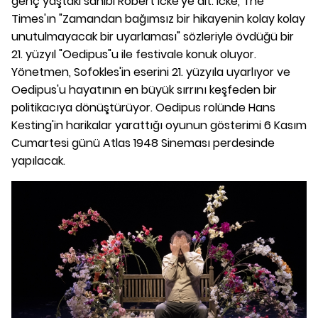
genç yaştaki sahibi Robert Icke'ye ait. Icke, The
Times'ın "Zamandan bağımsız bir hikayenin kolay kolay
unutulmayacak bir uyarlaması" sözleriyle övdüğü bir
21. yüzyıl "Oedipus"u ile festivale konuk oluyor.
Yönetmen, Sofokles'in eserini 21. yüzyıla uyarlıyor ve
Oedipus'u hayatının en büyük sırrını keşfeden bir
politikacıya dönüştürüyor. Oedipus rolünde Hans
Kesting'in harikalar yarattığı oyunun gösterimi 6 Kasım
Cumartesi günü Atlas 1948 Sineması perdesinde
yapılacak.