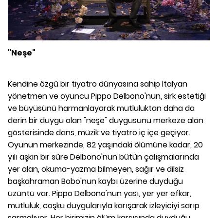
"Neşe"
Kendine özgü bir tiyatro dünyasına sahip İtalyan
yönetmen ve oyuncu Pippo Delbono'nun, sirk estetiği
ve büyüsünü harmanlayarak mutluluktan daha da
derin bir duygu olan "neşe" duygusunu merkeze alan
gösterisinde dans, müzik ve tiyatro iç içe geçiyor.
Oyunun merkezinde, 82 yaşındaki ölümüne kadar, 20
yılı aşkın bir süre Delbono'nun bütün çalışmalarında
yer alan, okuma-yazma bilmeyen, sağır ve dilsiz
başkahraman Bobo'nun kaybı üzerine duyduğu
üzüntü var. Pippo Delbono'nun yası, yer yer efkar,
mutluluk, coşku duygularıyla karışarak izleyiciyi sarıp
sarmalıyor. Her birimizin ölüm karşısında duyduğu