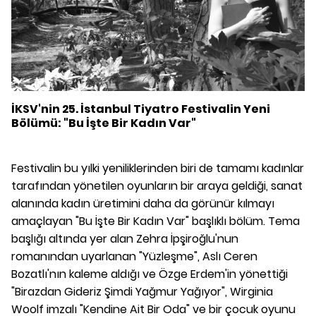
İKSV'nin 25. İstanbul Tiyatro Festivalin Yeni
Bölümü: "Bu İşte Bir Kadın Var"
Festivalin bu yılki yeniliklerinden biri de tamamı kadınlar
tarafından yönetilen oyunların bir araya geldiği, sanat
alanında kadın üretimini daha da görünür kılmayı
amaçlayan "Bu İşte Bir Kadın Var" başlıklı bölüm. Tema
başlığı altında yer alan Zehra İpşiroğlu'nun
romanından uyarlanan "Yüzleşme", Aslı Ceren
Bozatlı'nın kaleme aldığı ve Özge Erdem'in yönettiği
"Birazdan Gideriz Şimdi Yağmur Yağıyor", Wirginia
Woolf imzalı "Kendine Ait Bir Oda" ve bir çocuk oyunu