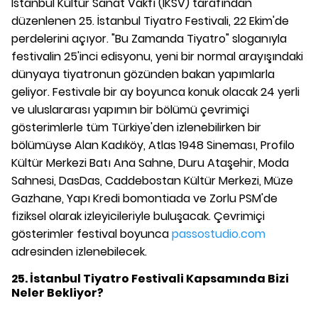
İstanbul Kültür Sanat Vakfı (İKSV) tarafından
düzenlenen 25. İstanbul Tiyatro Festivali, 22 Ekim'de
perdelerini açıyor. "Bu Zamanda Tiyatro" sloganıyla
festivalin 25'inci edisyonu, yeni bir normal arayışındaki
dünyaya tiyatronun gözünden bakan yapımlarla
geliyor. Festivale bir ay boyunca konuk olacak 24 yerli
ve uluslararası yapımın bir bölümü çevrimiçi
gösterimlerle tüm Türkiye'den izlenebilirken bir
bölümüyse Alan Kadıköy, Atlas 1948 Sineması, Profilo
Kültür Merkezi Batı Ana Sahne, Duru Ataşehir, Moda
Sahnesi, DasDas, Caddebostan Kültür Merkezi, Müze
Gazhane, Yapı Kredi bomontiada ve Zorlu PSM'de
fiziksel olarak izleyicileriyle buluşacak. Çevrimiçi
gösterimler festival boyunca
passostudio.com
adresinden izlenebilecek.
25. İstanbul Tiyatro Festivali Kapsamında Bizi
Neler Bekliyor?