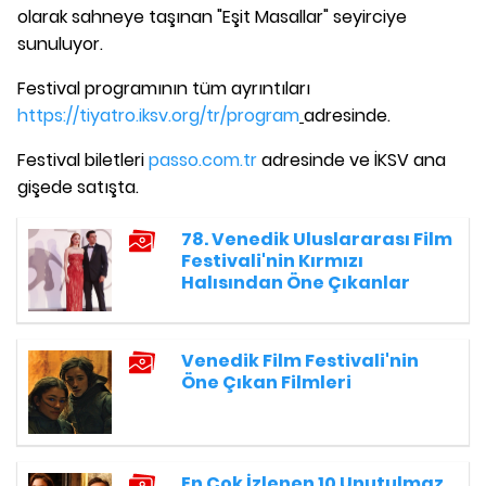
olarak sahneye taşınan "Eşit Masallar" seyirciye
sunuluyor.
Festival programının tüm ayrıntıları
https://tiyatro.iksv.org/tr/program
adresinde.
Festival biletleri
passo.com.tr
adresinde ve İKSV ana
gişede satışta.
78. Venedik Uluslararası Film
Festivali'nin Kırmızı
Halısından Öne Çıkanlar
Venedik Film Festivali'nin
Öne Çıkan Filmleri
En Çok İzlenen 10 Unutulmaz