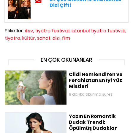
Dizi Çifti
Etiketler:
iksv,
tiyatro festivali,
istanbul tiyatro festivali,
tiyatro,
kültür,
sanat,
dizi,
film
EN ÇOK OKUNANLAR
Cildi Nemlendiren ve
Ferahlatan En İyi Yüz
Mistleri
8 dakika okunma süresi
Yazın En Romantik
Dudak Trendi:
Öpülmüş Dudaklar