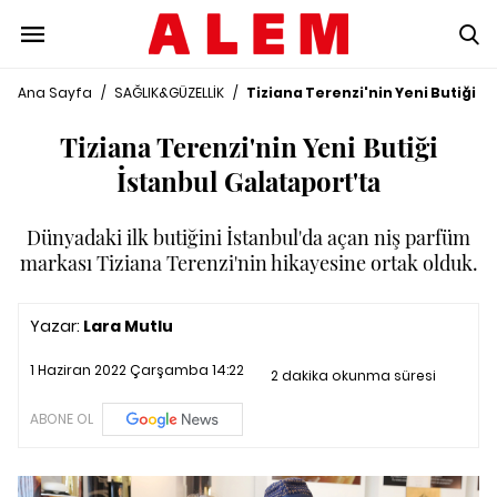
Ana Sayfa
/
SAĞLIK&GÜZELLİK
/
Tiziana Terenzi'nin Yeni Butiği İ
Tiziana Terenzi'nin Yeni Butiği
İstanbul Galataport'ta
Dünyadaki ilk butiğini İstanbul'da açan niş parfüm
markası Tiziana Terenzi'nin hikayesine ortak olduk.
Yazar:
Lara Mutlu
1 Haziran 2022 Çarşamba 14:22
2 dakika okunma süresi
ABONE OL