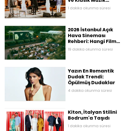
ve Klasik Müzik
Buluşması
1 dakika okunma süresi
2026 İstanbul Açık
Hava Sineması
Rehberi: Hangi Film
Nerede Gösteriliyor?
19 dakika okunma süresi
Yazın En Romantik
Dudak Trendi:
Öpülmüş Dudaklar
4 dakika okunma süresi
Kiton, İtalyan Stilini
Bodrum'a Taşıdı
1 dakika okunma süresi