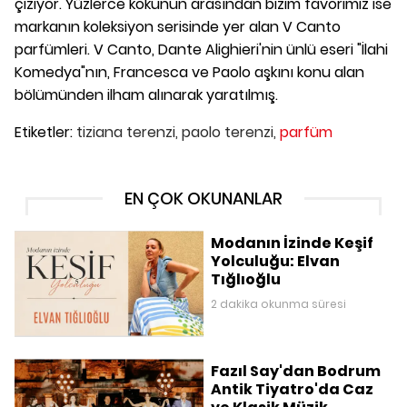
çiziyor. Yüzlerce kokunun arasından bizim favorimiz ise
markanın koleksiyon serisinde yer alan V Canto
parfümleri. V Canto, Dante Alighieri'nin ünlü eseri "İlahi
Komedya"nın, Francesca ve Paolo aşkını konu alan
bölümünden ilham alınarak yaratılmış.
Etiketler:
tiziana terenzi,
paolo terenzi,
parfüm
EN ÇOK OKUNANLAR
Modanın İzinde Keşif
Yolculuğu: Elvan
Tığlıoğlu
2 dakika okunma süresi
Fazıl Say'dan Bodrum
Antik Tiyatro'da Caz