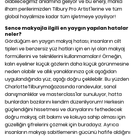
olabileceğimiz anlamına geliyor ve bu enerji, marka
ilham perilerimizden Tilbury Pro Artist'lerine ve tüm
global hayalimize kadar tüm işletmeye yayılıyor!
Sence makyajla ilgili en yaygın yapılan hatalar
neler?
Gördüğüm en yaygın makyaj hatası, insanların cilt
tipleri ve benzersiz yüz hatları için en iyi olan makyaj
formüllerini ve tekniklerini kullanmamaları! Örneğin,
kalın eyeliner küçük gözlerin daha küçük görünmesine
neden olabilir ve allık yanaklarınıza çok aşağıdan
uygulandığında yüz, aşağı doğru çekilebilir. Bu yüzden
CharlotteTilburymağazasında randevular, sanal
danışmanlıklar ve masterclass'lar sunuluyor, hatta
bunlardan bazılarını kendim düzenliyorum! Herkesin
güçlendiğini hissetmesi ve dünyalarını fethedecek
doğru makyaj, cilt bakımı ve kokuya sahip olması için
güzelliğin şifrelerini çözmek için buradayız. Ayrıca
insanların makyajı sabitlemenin gücünü hafife aldığını