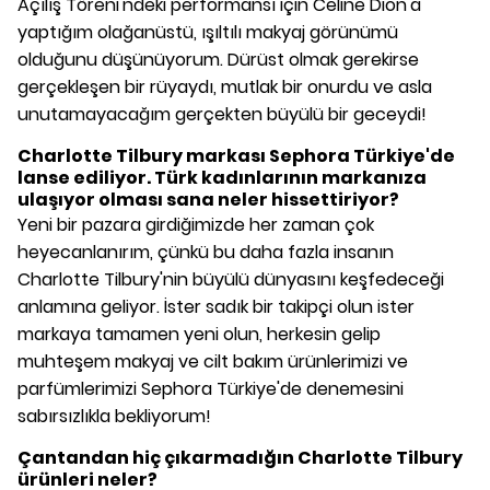
Açılış Töreni'ndeki performansı için Celine Dion'a
yaptığım olağanüstü, ışıltılı makyaj görünümü
olduğunu düşünüyorum. Dürüst olmak gerekirse
gerçekleşen bir rüyaydı, mutlak bir onurdu ve asla
unutamayacağım gerçekten büyülü bir geceydi!
Charlotte Tilbury markası Sephora Türkiye'de
lanse ediliyor. Türk kadınlarının markanıza
ulaşıyor olması sana neler hissettiriyor?
Yeni bir pazara girdiğimizde her zaman çok
heyecanlanırım, çünkü bu daha fazla insanın
Charlotte Tilbury'nin büyülü dünyasını keşfedeceği
anlamına geliyor. İster sadık bir takipçi olun ister
markaya tamamen yeni olun, herkesin gelip
muhteşem makyaj ve cilt bakım ürünlerimizi ve
parfümlerimizi Sephora Türkiye'de denemesini
sabırsızlıkla bekliyorum!
Çantandan hiç çıkarmadığın Charlotte Tilbury
ürünleri neler?