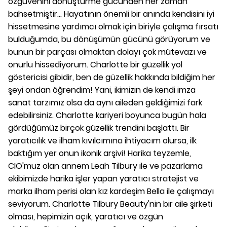
özgüvenini dönüştürme gücünden her zaman
bahsetmiştir... Hayatının önemli bir anında kendisini iyi
hissetmesine yardımcı olmak için biriyle çalışma fırsatı
bulduğumda, bu dönüşümün gücünü görüyorum ve
bunun bir parçası olmaktan dolayı çok mütevazı ve
onurlu hissediyorum. Charlotte bir güzellik yol
göstericisi gibidir, ben de güzellik hakkında bildiğim her
şeyi ondan öğrendim! Yani, ikimizin de kendi imza
sanat tarzımız olsa da aynı aileden geldiğimizi fark
edebilirsiniz. Charlotte kariyeri boyunca bugün hala
gördüğümüz birçok güzellik trendini başlattı. Bir
yaratıcılık ve ilham kıvılcımına ihtiyacım olursa, ilk
baktığım yer onun ikonik arşivi! Harika teyzemle,
CIO'muz olan annem Leah Tilbury ile ve pazarlama
ekibimizde harika işler yapan yaratıcı stratejist ve
marka ilham perisi olan kız kardeşim Bella ile çalışmayı
seviyorum. Charlotte Tilbury Beauty'nin bir aile şirketi
olması, hepimizin açık, yaratıcı ve özgün