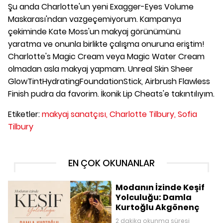
Şu anda Charlotte'un yeni Exagger-Eyes Volume
Maskarası'ndan vazgeçemiyorum. Kampanya
çekiminde Kate Moss'un makyaj görünümünü
yaratma ve onunla birlikte çalışma onuruna eriştim!
Charlotte's Magic Cream veya Magic Water Cream
olmadan asla makyaj yapmam. Unreal Skin Sheer
GlowTintHydratingFoundationStick, Airbrush Flawless
Finish pudra da favorim. İkonik Lip Cheats'e takıntılıyım.
Etiketler:
makyaj sanatçısı,
Charlotte Tilbury,
Sofia
Tilbury
EN ÇOK OKUNANLAR
Modanın İzinde Keşif
Yolculuğu: Damla
Kurtoğlu Akgönenç
2 dakika okunma süresi