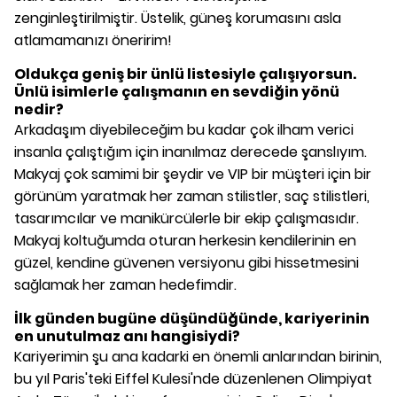
zenginleştirilmiştir. Üstelik, güneş korumasını asla
atlamamanızı öneririm!
Oldukça geniş bir ünlü listesiyle çalışıyorsun.
Ünlü isimlerle çalışmanın en sevdiğin yönü
nedir?
Arkadaşım diyebileceğim bu kadar çok ilham verici
insanla çalıştığım için inanılmaz derecede şanslıyım.
Makyaj çok samimi bir şeydir ve VIP bir müşteri için bir
görünüm yaratmak her zaman stilistler, saç stilistleri,
tasarımcılar ve manikürcülerle bir ekip çalışmasıdır.
Makyaj koltuğumda oturan herkesin kendilerinin en
güzel, kendine güvenen versiyonu gibi hissetmesini
sağlamak her zaman hedefimdir.
İlk günden bugüne düşündüğünde, kariyerinin
en unutulmaz anı hangisiydi?
Kariyerimin şu ana kadarki en önemli anlarından birinin,
bu yıl Paris'teki Eiffel Kulesi'nde düzenlenen Olimpiyat