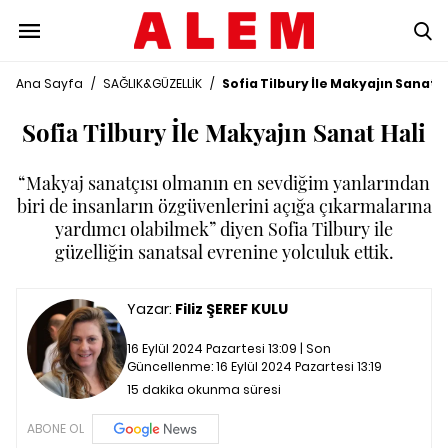
Ana Sayfa
/
SAĞLIK&GÜZELLİK
/
Sofia Tilbury İle Makyajın Sanat H
Sofia Tilbury İle Makyajın Sanat Hali
“Makyaj sanatçısı olmanın en sevdiğim yanlarından
biri de insanların özgüvenlerini açığa çıkarmalarına
yardımcı olabilmek” diyen Sofia Tilbury ile
güzelliğin sanatsal evrenine yolculuk ettik.
Yazar:
Filiz ŞEREF KULU
16 Eylül 2024 Pazartesi 13:09 | Son
Güncellenme:
16 Eylül 2024 Pazartesi 13:19
15 dakika okunma süresi
ABONE OL