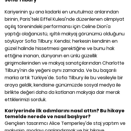
Kariyerinin şu ana kadarki en unutulmaz anlarından
birinin, Paris'teki Eiffel Kulesi'nde düzenlenen olimpiyat
açılış törenindeki performansı için Celine Dion'a
yaptığı olağanüstü, ışıltılı makyaj görünümü olduğunu
söylüyor Sofia Tilbury. Kendisi; herkesin kendinin en
güzel halinde hissetmesi gerektiğine ve bunu hak
ettiğine inanan, dünyanın en ünlü güzellik
girişimcilerinden ve makyaj sanatçılarından Charlotte
Tilbury'nin de yeğeni aynı zamanda. Ve bu başarılı
marka artık Türkiye'de. Sofia Tilbury ile bu vesileyle bir
araya geldik, kendisine günümüzde sosyal medya ile
birlikte değeri daha da katlanan makyaja dair merak
ettiklerimizi sorduk.
Kariyerinde ilk adımlarını nasıl attın? Bu hikaye
temelde nerede ve nasıl başlıyor?
Gençken tasarımcı Alice Temperley'de staj yaptım ve
makyajın, modayı canlandırmak ve bir hikaye