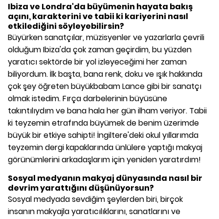
Ibiza ve Londra'da büyümenin hayata bakış
açını, karakterini ve tabii ki kariyerini nasıl
etkilediğini söyleyebilirsin?
Büyürken sanatçılar, müzisyenler ve yazarlarla çevrili
olduğum Ibiza'da çok zaman geçirdim, bu yüzden
yaratıcı sektörde bir yol izleyeceğimi her zaman
biliyordum. İlk başta, bana renk, doku ve ışık hakkında
çok şey öğreten büyükbabam Lance gibi bir sanatçı
olmak istedim. Fırça darbelerinin büyüsüne
takıntılıydım ve bana hala her gün ilham veriyor. Tabii
ki teyzemin etrafında büyümek de benim üzerimde
büyük bir etkiye sahipti! İngiltere'deki okul yıllarımda
teyzemin dergi kapaklarında ünlülere yaptığı makyaj
görünümlerini arkadaşlarım için yeniden yaratırdım!
Sosyal medyanın makyaj dünyasında nasıl bir
devrim yarattığını düşünüyorsun?
Sosyal medyada sevdiğim şeylerden biri, birçok
insanın makyajla yaratıcılıklarını, sanatlarını ve