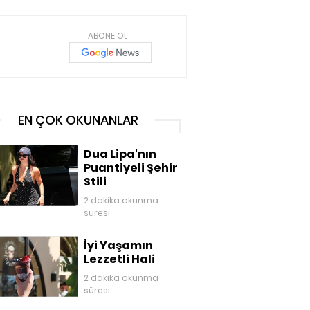
ABONE OL
EN ÇOK OKUNANLAR
Dua Lipa'nın
Puantiyeli Şehir
Stili
2 dakika okunma
süresi
İyi Yaşamın
Lezzetli Hali
2 dakika okunma
süresi