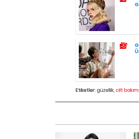
G
G
Ü
Etiketler:
güzellik,
cilt bakımı