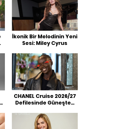
e
İkonik Bir Melodinin Yeni
Sesi: Miley Cyrus
CHANEL Cruise 2026/27
Defilesinde Güneşten
İlham Alan Güzellik
Görünümü