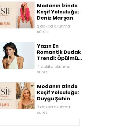
Modanın İzinde
Keşif Yolculuğu:
Deniz Marşan
2 dakika okunma
süresi
Yazın En
Romantik Dudak
Trendi: Öpülmüş
Dudaklar
4 dakika okunma
süresi
Modanın İzinde
Keşif Yolculuğu:
Duygu Şahin
3 dakika okunma
süresi