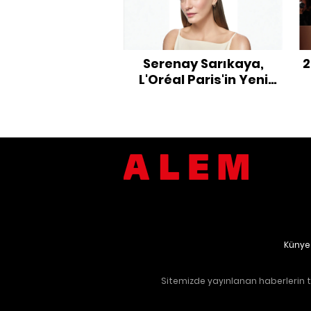
Serenay Sarıkaya,
2
L'Oréal Paris'in Yeni
Güzellik Elçisi Oldu
Künye
Sitemizde yayınlanan haberlerin te