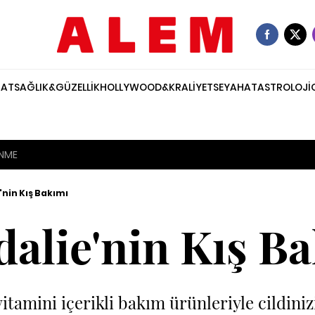
NAT
SAĞLIK&GÜZELLİK
HOLLYWOOD&KRALİYET
SEYAHAT
ASTROLOJİ
ENME
nin Kış Bakımı
alie'nin Kış B
itamini içerikli bakım ürünleriyle cildinizi