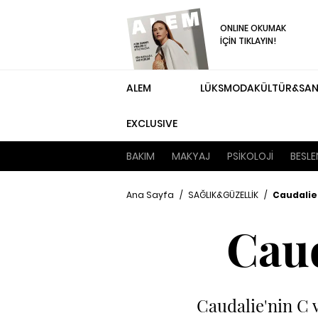
ONLINE OKUMAK
İÇİN TIKLAYIN!
ALEM
LÜKS
MODA
KÜLTÜR&SA
EXCLUSIVE
BAKIM
MAKYAJ
PSİKOLOJİ
BESL
Ana Sayfa
/
SAĞLIK&GÜZELLİK
/
Caudalie'
Caud
Caudalie'nin C v