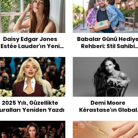
Daisy Edgar Jones
Babalar Günü Hediy
Estée Lauder'ın Yeni
Rehberi: Stil Sahibi
Elçisi Oldu
Alternatifler
2025 Yılı, Güzellikte
Demi Moore
uralları Yeniden Yazdı
Kérastase'ın Global
Marka Elçisi Oldu