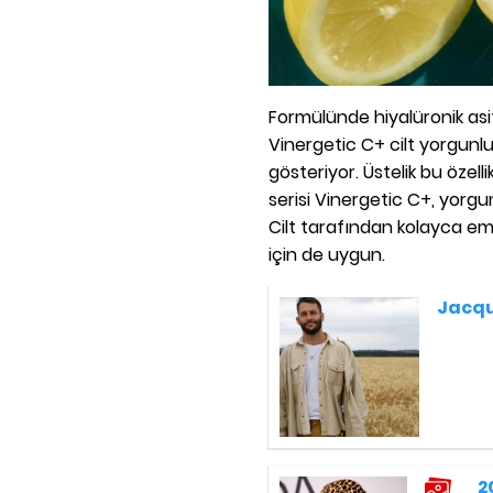
Formülünde hiyalüronik asi
Vinergetic C+ cilt yorgunl
gösteriyor. Üstelik bu özell
serisi Vinergetic C+, yorgun
Cilt tarafından kolayca emi
için de uygun.
Jacqu
2