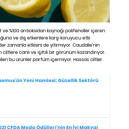
t ve %100 antioksidan kaynağı polifenoller içeren
uğuna ve dış etkenlere karşı koruyucu etki
ikler zamanla etkisini de yitirmiyor. Caudalie'nin
 ciltlere canlı ve ışıltılı bir görünüm kazandırıyor.
len bu ürünler parfüm içermiyor. Hassas ciltler
emus'ün Yeni Hamlesi: Güzellik Sektörü
021 CFDA Moda Ödülleri'nin En İyi Makyaj