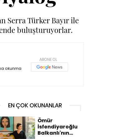
n Serra Türker Bayır ile
rende buluşturuyorlar.
ABONE OL
ika okunma
EN ÇOK OKUNANLAR
Ömür
İsfendiyaroğlu
Balkanlı'nın