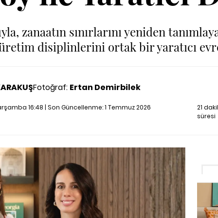
la, zanaatın sınırlarını yeniden tanımlaya
üretim disiplinlerini ortak bir yaratıcı ev
KARAKUŞ
Fotoğraf:
Ertan Demirbilek
arşamba 16:48 | Son Güncellenme:
1 Temmuz 2026
21 dak
süresi