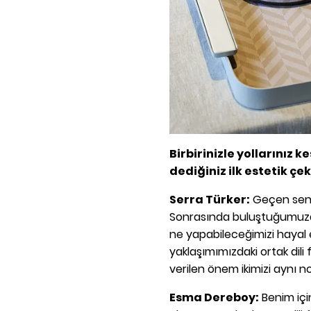
Birbirinizle yollarınız k
dediğiniz ilk estetik çe
Serra Türker:
Geçen sene 
Sonrasında buluştuğumuzda, b
ne yapabileceğimizi hayal
yaklaşımımızdaki ortak dili f
verilen önem ikimizi aynı 
Esma Dereboy:
Benim için