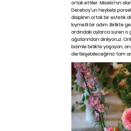
ortak ettiler. Misela'nın a
Dereboy'un heykelsi porselen
disiplinin ortak bir estetik
kıymetli bir adım. Birlikte 
ardındaki aylarca süren o g
ağızlarından dinliyoruz. O
bizimle birlikte yaşayan, anı
dertleşebileceğimiz tam a