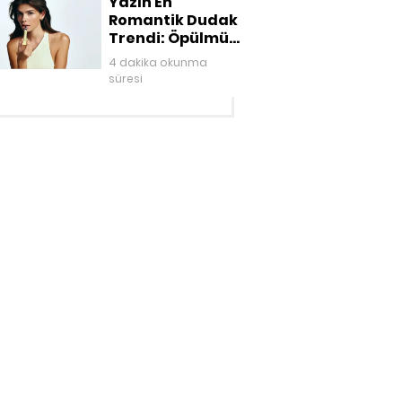
Yazın En
Romantik Dudak
Trendi: Öpülmüş
Dudaklar
4 dakika okunma
süresi