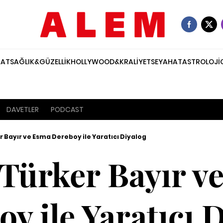
NAT
SAĞLIK&GÜZELLİK
HOLLYWOOD&KRALİYET
SEYAHAT
ASTROLOJİ
DAVETLER
PODCAST
r Bayır ve Esma Dereboy ile Yaratıcı Diyalog
 Türker Bayır v
y ile Yaratıcı 