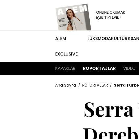
ONLINE OKUMAK
İÇİN TIKLAYIN!
ALEM
LÜKS
MODA
KÜLTÜR&SA
EXCLUSIVE
KAPAKLAR
RÖPORTAJLAR
VİDEO
Ana Sayfa
/
RÖPORTAJLAR
/
Serra Türke
Serra
Derebo