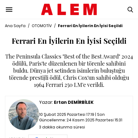
Ana Sayfa
/
OTOMOTİV
/
Ferrari En İyilerin En İyisi Seçildi
Ferrari En İyilerin En İyisi Seçildi
The Peninsula Classics "Best of the Best Award" 2024
ödülü, Paris'te düzenlenen bir törenle sahibini
buldu. Dünya jet setinden isimlerin buluştuğu
törende prestijli ödül, Chris Cox'un sahibi olduğu
1964 Ferrari 250 LM'e verildi.
Yazar:
Ertan DEMİRBİLEK
10 Şubat 2025 Pazartesi 17:19 | Son
Güncellenme:
24 Kasım 2025 Pazartesi 15:31
3 dakika okunma süresi