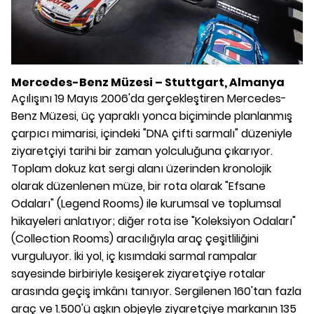
Mercedes-Benz Müzesi – Stuttgart, Almanya
Açılışını 19 Mayıs 2006'da gerçekleştiren Mercedes-
Benz Müzesi, üç yapraklı yonca biçiminde planlanmış
çarpıcı mimarisi, içindeki "DNA çifti sarmalı" düzeniyle
ziyaretçiyi tarihi bir zaman yolculuğuna çıkarıyor.
Toplam dokuz kat sergi alanı üzerinden kronolojik
olarak düzenlenen müze, bir rota olarak "Efsane
Odaları" (Legend Rooms) ile kurumsal ve toplumsal
hikayeleri anlatıyor; diğer rota ise "Koleksiyon Odaları"
(Collection Rooms) aracılığıyla araç çeşitliliğini
vurguluyor. İki yol, iç kısımdaki sarmal rampalar
sayesinde birbiriyle kesişerek ziyaretçiye rotalar
arasında geçiş imkânı tanıyor. Sergilenen 160'tan fazla
araç ve 1.500'ü aşkın objeyle ziyaretçiye markanın 135