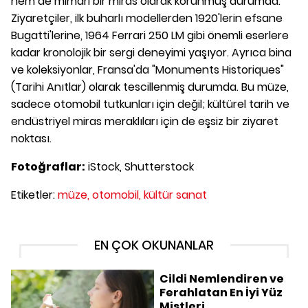
hem de mimari bir miras olarak korunmuş durumda.
Ziyaretçiler, ilk buharlı modellerden 1920'lerin efsane
Bugatti'lerine, 1964 Ferrari 250 LM gibi önemli eserlere
kadar kronolojik bir sergi deneyimi yaşıyor. Ayrıca bina
ve koleksiyonlar, Fransa'da "Monuments Historiques"
(Tarihi Anıtlar) olarak tescillenmiş durumda. Bu müze,
sadece otomobil tutkunları için değil; kültürel tarih ve
endüstriyel miras meraklıları için de eşsiz bir ziyaret
noktası.
Fotoğraflar:
iStock, Shutterstock
Etiketler:
müze,
otomobil,
kültür sanat
EN ÇOK OKUNANLAR
Cildi Nemlendiren ve
Ferahlatan En İyi Yüz
Mistleri