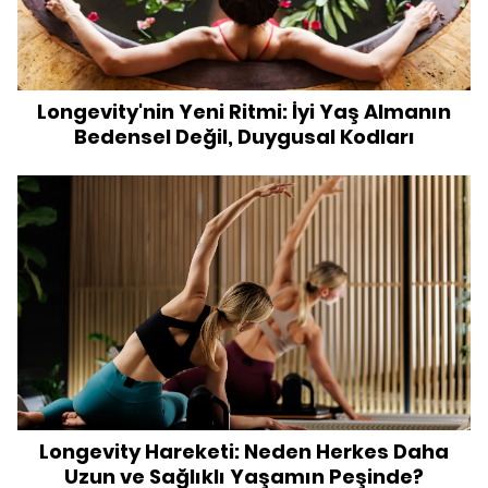
Longevity'nin Yeni Ritmi: İyi Yaş Almanın
Bedensel Değil, Duygusal Kodları
Longevity Hareketi: Neden Herkes Daha
Uzun ve Sağlıklı Yaşamın Peşinde?