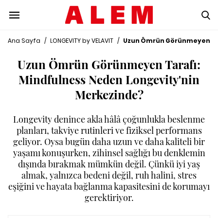
Ana Sayfa
/
LONGEVITY by VELAVIT
/
Uzun Ömrün Görünmeyen Tar
Uzun Ömrün Görünmeyen Tarafı:
Mindfulness Neden Longevity'nin
Merkezinde?
Longevity denince akla hâlâ çoğunlukla beslenme
planları, takviye rutinleri ve fiziksel performans
geliyor. Oysa bugün daha uzun ve daha kaliteli bir
yaşamı konuşurken, zihinsel sağlığı bu denklemin
dışında bırakmak mümkün değil. Çünkü iyi yaş
almak, yalnızca bedeni değil, ruh halini, stres
eşiğini ve hayata bağlanma kapasitesini de korumayı
gerektiriyor.