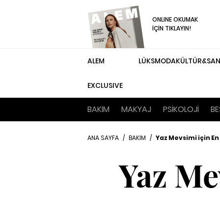
ONLINE OKUMAK
İÇİN TIKLAYIN!
ALEM
LÜKS
MODA
KÜLTÜR&SA
EXCLUSIVE
BAKIM
MAKYAJ
PSİKOLOJİ
BE
ANA SAYFA
/
BAKIM
/
Yaz Mevsimi için En 
Yaz Me