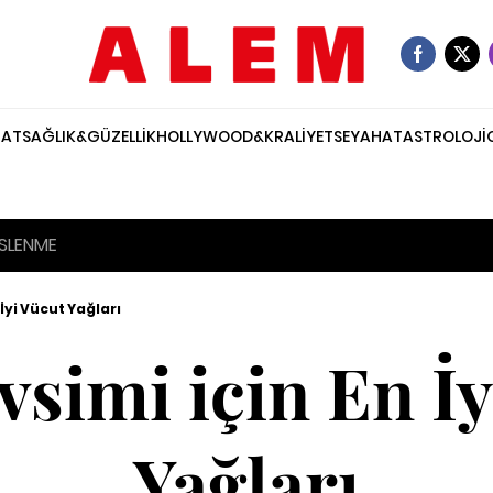
NAT
SAĞLIK&GÜZELLİK
HOLLYWOOD&KRALİYET
SEYAHAT
ASTROLOJİ
SLENME
İyi Vücut Yağları
vsimi için En İy
Yağları