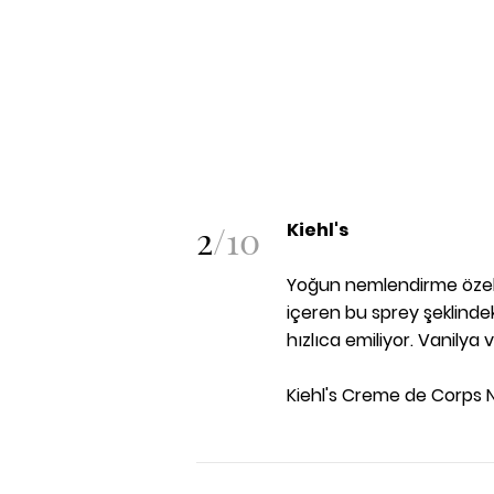
2
/
10
Kiehl's
Yoğun nemlendirme özell
içeren bu sprey şeklindek
hızlıca emiliyor. Vanily
Kiehl's Creme de Corps No