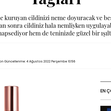
le kuruyan cildinizi neme doyuracak ve be
an sonra cildiniz hala nemliyken uygulaya
psediyor hem de teninizde güzel bir ışılt
Son Güncellenme:
4 Ağustos 2022 Perşembe 10:56
EN Ç