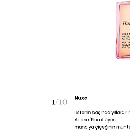
1
/
10
Nuxe
Listenin başında yıllardı
Ailenin 'Floral' üyesi,
manolya çiçeğinin muhteş