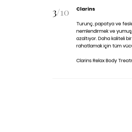
3
/
10
Clarins
Turunç, papatya ve fesle
nemlendirmek ve yumuşat
azaltıyor. Daha kaliteli 
rahatlamak için tüm vüc
Clarins Relax Body Treatm