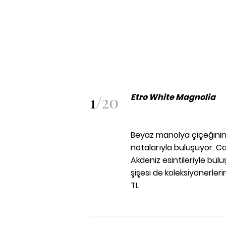
1
/
20
Etro White Magnolia
Beyaz manolya çiçeğinin
notalarıyla buluşuyor. Ca
Akdeniz esintileriyle bul
şişesi de koleksiyonerler
TL