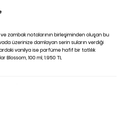
m
n ve zambak notalarının birleşiminden oluşan bu
vada üzerinize damlayan serin suların verdiği
rdaki vanilya ise parfüme hafif bir tatlılık
lar Blossom, 100 ml, 1.950 TL