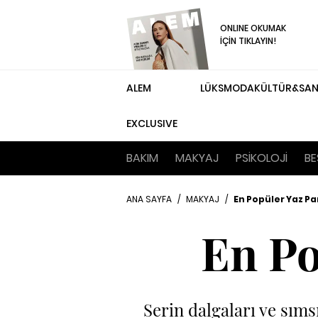
ONLINE OKUMAK
İÇİN TIKLAYIN!
ALEM
LÜKS
MODA
KÜLTÜR&SA
EXCLUSIVE
BAKIM
MAKYAJ
PSİKOLOJİ
BE
ANA SAYFA
/
MAKYAJ
/
En Popüler Yaz Pa
En Po
Serin dalgaları ve sıms