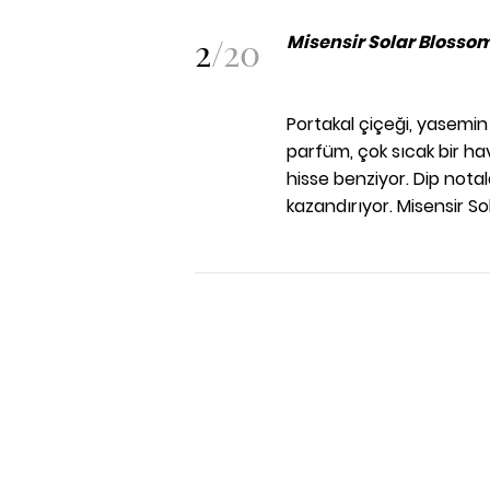
2
/
20
Misensir Solar Blosso
Portakal çiçeği, yasemi
parfüm, çok sıcak bir ha
hisse benziyor. Dip notala
kazandırıyor. Misensir So