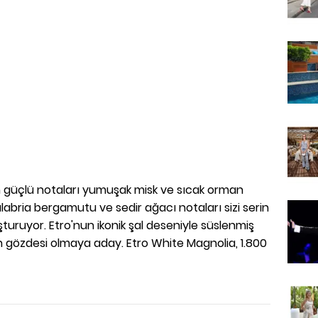
 güçlü notaları yumuşak misk ve sıcak orman
labria bergamutu ve sedir ağacı notaları sizi serin
uşturuyor. Etro'nun ikonik şal deseniyle süslenmiş
in gözdesi olmaya aday. Etro White Magnolia, 1.800