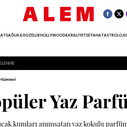
NAT
SAĞLIK&GÜZELLİK
HOLLYWOOD&KRALİYET
SEYAHAT
ASTROLOJİ
SLENME
rfümleri
püler Yaz Parf
ıcak kumları anımsatan yaz kokulu parfüml