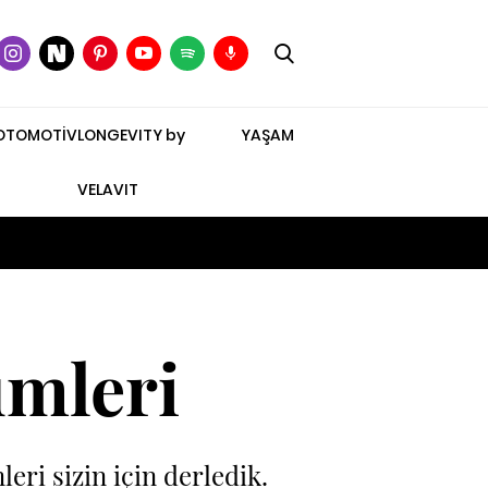
OTOMOTİV
LONGEVITY by
YAŞAM
VELAVIT
ümleri
eri sizin için derledik.