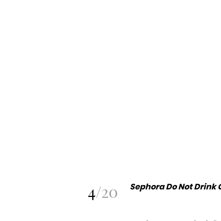
4
/
20
Sephora Do Not Drink 