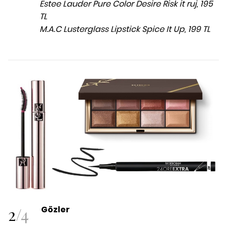
Estee Lauder Pure Color Desire Risk it ruj, 195
TL
M.A.C Lusterglass Lipstick Spice It Up, 199 TL
2
/
4
Gözler