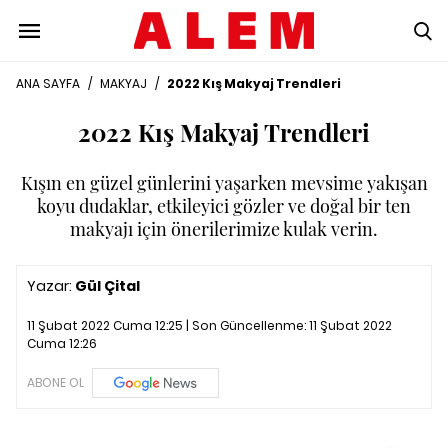
ANA SAYFA
/
MAKYAJ
/
2022 Kış Makyaj Trendleri
2022 Kış Makyaj Trendleri
Kışın en güzel günlerini yaşarken mevsime yakışan
koyu dudaklar, etkileyici gözler ve doğal bir ten
makyajı için önerilerimize kulak verin.
Yazar:
Gül Çital
11 Şubat 2022 Cuma 12:25 | Son Güncellenme:
11 Şubat 2022
Cuma 12:26
ABONE OL