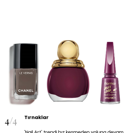
4
/
4
Tırnaklar
'Nail Art' trendi hız kesmeden yoluna devam