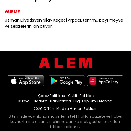
GURME
Uzman Diyetisyen Nilay Keçeci Arpacı, temmuz ayı meyve
ve sebzelerini anlatıyor.
Çerez Politikası
Gizlilik Politikası
Künye
İletişim
Hakkımızda
Bilgi Toplumu Merkezi
2026 © Tüm Medya Hakları Saklıdır.
Sitemizde yayınlanan haberlerin telif hakları gazete ve haber
kaynaklarına aittir. İzin alınmadan, kaynak gösterilerek dahi
iktibas edilemez.