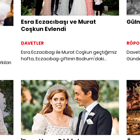
Esra Eczacıbaşı ve Murat
Güln
Coşkun Evlendi
DAVETLER
RÖPO
Esra Eczacıbaşı ile Murat Coşkun geçtiğimiz
Davetl
hafta, Eczacıbaşı çiftinin Bodrum'daki
Günde
kıları
evlerinde düzenlenen ve çok sayıda seçkin
detayı
davetlinin katıldığı düğünle evlendi.
sosya
kı
edilen
r araya
Gülnur
rine
de ALE
kala b
olduk.