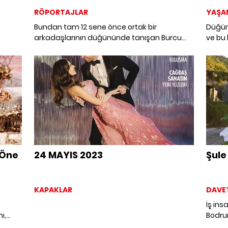
RÖPORTAJLAR
YAŞA
Bundan tam 12 sene önce ortak bir
Düğün 
arkadaşlarının düğününde tanışan Burcu
ve bu 
Özüyaman ve Rachad Ghandour çifti,
seçimi
si bir
İstanbul'da tüm dünyadan sevdiklerinin
anları
tanıklık ettiği muhteşem bir düğünle
2024'ü
birbirlerine evet dedi.
ve Tür
 Öne
24 MAYIS 2023
Şul
KAPAKLAR
DAVE
İş ins
ı,
Bodru
z
hayatl