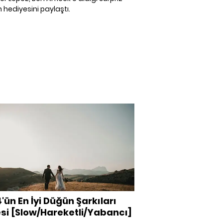
hediyesini paylaştı.
'ün En İyi Düğün Şarkıları
esi [Slow/Hareketli/Yabancı]