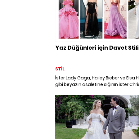
Yaz Düğünleri için Davet Stili
STİL
İster Lady Gaga, Hailey Bieber ve Elsa 
gibi beyazın asaletine sığının ister Chr
Teigen, Olivia Culpo ve Annabelle Wallis
pembenin enerjik gücünden yararlanın.
Taylor Hill, Vanessa Hudgens ve Anya 
Joy gibi klasik siyahtan şaşmayın ister
Penelope Cruz, Emma Watson ve Cam
Morrone gibi başrolü sırt dekoltesine ve
2022 yılının kırmızı halılarından ilhamla
düğünleri için davet stili derledik.