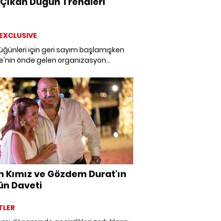
Çıkan Düğün Trendleri
EXCLUSIVE
ğünleri için geri sayım başlamışken
ye'nin önde gelen organizasyon
lerinin kurucularından 2021 trendlerini
ni normalle yaşanan değişimleri
ik.
n Kımız ve Gözdem Durat'ın
n Daveti
TLER