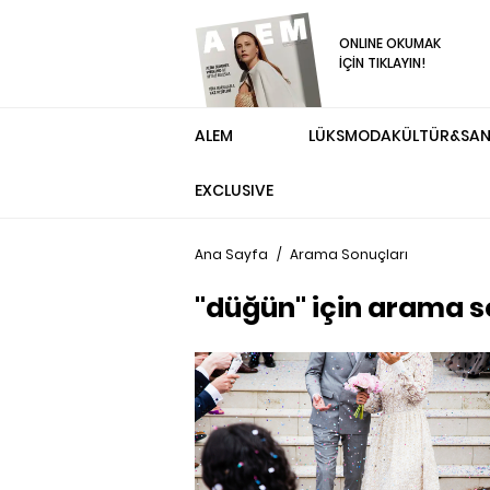
ONLINE OKUMAK
İÇİN TIKLAYIN!
ALEM
LÜKS
MODA
KÜLTÜR&SA
EXCLUSIVE
Ana Sayfa
/
Arama Sonuçları
"düğün" için arama s