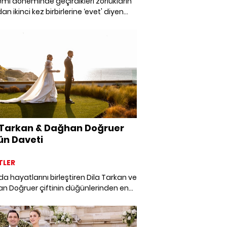
i döneminde geçirdikleri zorlukların
an ikinci kez birbirlerine ‘evet' diyen
 Kımız ve Gözdem Durat'ın düğün
, bu yaz kapılarını açacak olan Akana
t Koyu Bodrum'da gerçekleşti.
 Tarkan & Dağhan Doğruer
n Daveti
TLER
da hayatlarını birleştiren Dila Tarkan ve
n Doğruer çiftinin düğünlerinden en
areleri paylaşıyoruz.