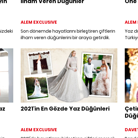
yın
İlham Veren Düğünler
Öne 
ALEM EXCLUSIVE
ALEM 
izdeki
Son dönemde hayatlarını birleştiren çiftlerin
Yaz dü
ilham veren düğünlerini bir araya getirdik.
Türki
şirket
ve ye
dinled
az
2021'in En Gözde Yaz Düğünleri
Çeti
Düğü
ALEM EXCLUSIVE
DAVE