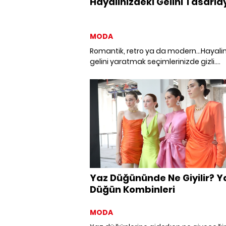
Hayalinizdeki Gelini Tasarla
MODA
Romantik, retro ya da modern...Hayalin
gelini yaratmak seçimlerinizde gizli.
Mücevherler ve aksesuarlar stilinizin
tamamlayıcısı.
Yaz Düğününde Ne Giyilir? Y
Düğün Kombinleri
MODA