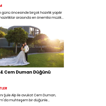
M
günü öncesinde birçok hazırlık yapılır
hazırlıklar arasında en önemlisi müzik
dir. Çünkü doğru müzik seçimi eşsiz
 daha da unutulmaz hale getirebilir.
n en popüler slow, hareketli, yabancı
kçe düğün şarkıları listesi burada!
e & Cem Duman Düğünü
TLER
anı Şule Alp ile avukat Cem Duman,
m'da muhteşem bir düğünle
arını birleştirdiler. İş dünyası ve