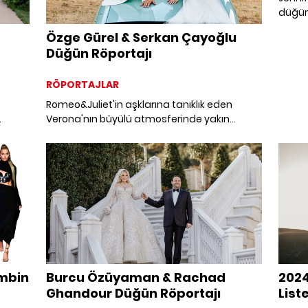
düğün 
Özge Gürel & Serkan Çayoğlu
Düğün Röportajı
RÖPORTAJLAR
Romeo&Juliet'in aşklarına tanıklık eden
.
Verona'nın büyülü atmosferinde yakın
dostlarıyla mutluluklarını paylaşan Özge
Gürel&Serkan Çayoğlu çiftinin düğününden
ALEM'e özel karelerle sizi baş başa
bırakıyoruz.
ombin
Burcu Özüyaman & Rachad
2024
Ghandour Düğün Röportajı
List