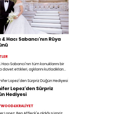
ı & Hacı Sabancı'nın Rüya
ünü
TLER
& Hacı Sabancı'nın tüm konuklarını bir
 davet ettikleri, aşklarını kutladıkları
lerinden unutulmaz anlar.
ifer Lopez'den Sürpriz
n Hediyesi
YWOOD&KRALİYET
er Lopez, Ben Affleck'e aldığı sürpriz