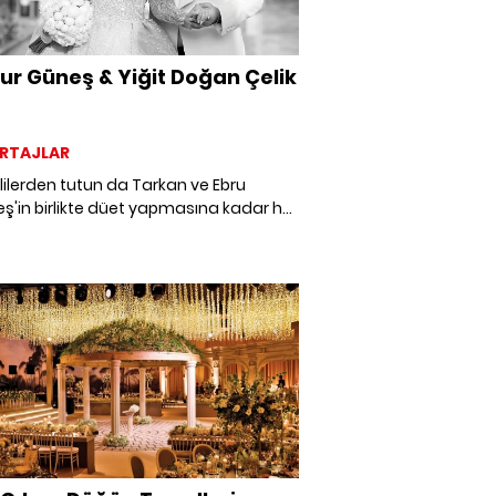
ur Güneş & Yiğit Doğan Çelik
RTAJLAR
ilerden tutun da Tarkan ve Ebru
ş'in birlikte düet yapmasına kadar her
n günler sonra bile hala konuşulduğu,
l medyada yılın düğünü' olarak lanse
 gecenin hiç şüphesiz en özel iki ismi
 Güneş&Yiğit Doğan Çelik çiftiydi. Biz
M olarak genç çift ile nikaha saatler
uluştuk ve mutlu serüvenlerine ortak