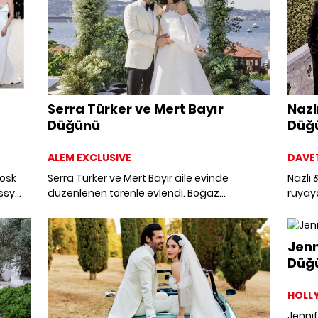
Serra Türker ve Mert Bayır
Nazl
Düğünü
Düğ
ALEM EXCLUSIVE
DAVE
Hosk
Serra Türker ve Mert Bayır aile evinde
Nazlı 
issy
düzenlenen törenle evlendi. Boğaz
rüyaya
 gibi
manzaralı bahçede samimi bir törenle
düğün
 İster
hayatlarını birleştiren çiftin mutluluğuna iş,
Taylor
spor ve cemiyet hayatından birçok isim
Jenn
ortak oldu.
Düğü
ila
rin.
HOLL
 yaz
Jennif