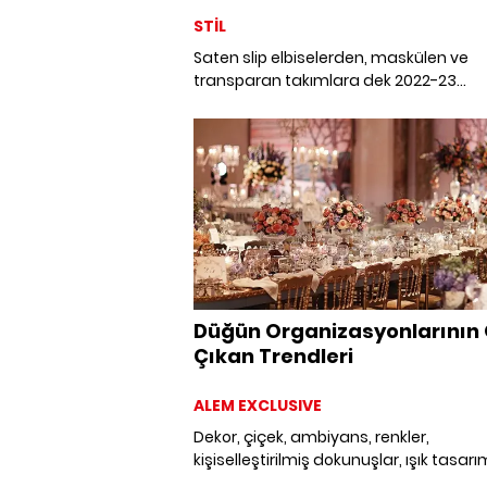
STİL
Saten slip elbiselerden, maskülen ve
transparan takımlara dek 2022-23
Sonbahar/Kış trendlerinden ilhamla kış
düğünleri için dokuz siyah kombin öneri
arada.
Düğün Organizasyonlarının
Çıkan Trendleri
ALEM EXCLUSIVE
Dekor, çiçek, ambiyans, renkler,
kişiselleştirilmiş dokunuşlar, ışık tasarım
mekan... Hepsi düğününüzü unutulma