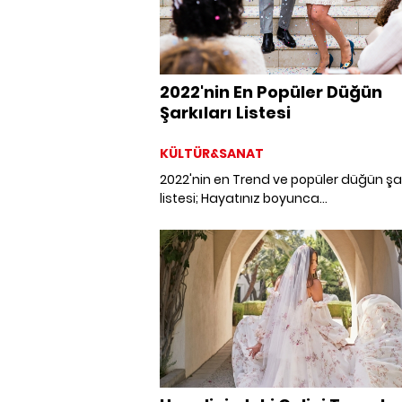
2022'nin En Popüler Düğün
Şarkıları Listesi
KÜLTÜR&SANAT
2022'nin en Trend ve popüler düğün şar
listesi; Hayatınız boyunca
unutamayacağınız ilk dansınız için şar
seçmekte zorlanıyorsanız, sizin için bi
getirdiğimiz en popüler düğün müzikle
göz atın.