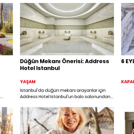
cemiy
ecek,
katıld
cak
hazırl
ik.
alıcı b
Düğün Mekanı Önerisi: Address
6 EY
Hotel Istanbul
YAŞAM
KAPA
İstanbul'da düğün mekanı arayanlar için
n
Address Hotel Istanbul'un balo salonundan
gelin hamamı ritüellerine dek düğün paketini
keşfettik.