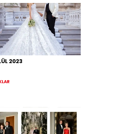
et hayatından seçkin davetlilerin
ığı düğünde Şule Alp; Hindistan'da
anmış Swarovski taşlarla süslü göz
ir gelinlik giydi.
LÜL 2023
KLAR