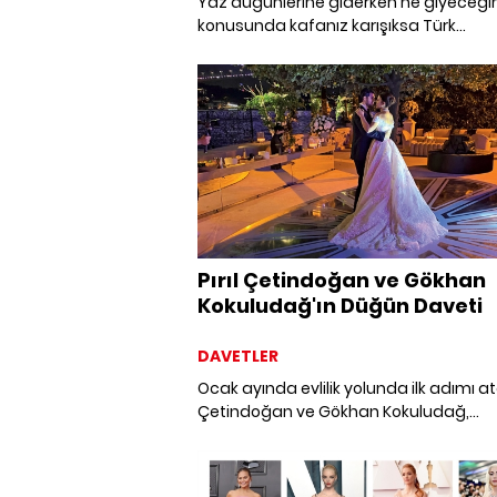
Yaz düğünlerine giderken ne giyeceği
konusunda kafanız karışıksa Türk
tasarımcıların Yaz koleksiyonlarından 
tasarımlarımızı sizin için derledik. İster 
düğünü olsun, ister kır... Bu modellerden
eminiz tam size göre olacak.
Pırıl Çetindoğan ve Gökhan
Kokuludağ'ın Düğün Daveti
DAVETLER
Ocak ayında evlilik yolunda ilk adımı ata
Çetindoğan ve Gökhan Kokuludağ,
Çetindoğan ailesine ait Zarif Mustafa
Yalısı'nda düzenlenen düğün ile hayatl
birleştirdiler.