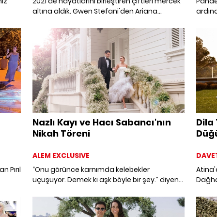
niz
2021'de hayatlarını birleştiren çiftleri mercek
Pandem
altına aldık. Gwen Stefani'den Ariana
ardınd
favori
Grande'ye dek uzanan listeye göz atın.
Çetin
otel
daveti
 biri
Cenne
Nazlı Kayı ve Hacı Sabancı'nın
Dila
Nikah Töreni
Düğü
ALEM EXCLUSIVE
DAVE
n Pırıl
“Onu görünce karnımda kelebekler
Atina'
uçuşuyor. Demek ki aşk böyle bir şey.” diyen
Dağha
 Paşa
Nazlı Kayı ile Hacı Sabancı, Sabancı Ailesi'nin
özel k
arını
Beylerbeyi'ndeki yalısında hayatlarını
birleştirdiler.