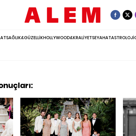
NAT
SAĞLIK&GÜZELLİK
HOLLYWOOD&KRALİYET
SEYAHAT
ASTROLOJİ
onuçları: