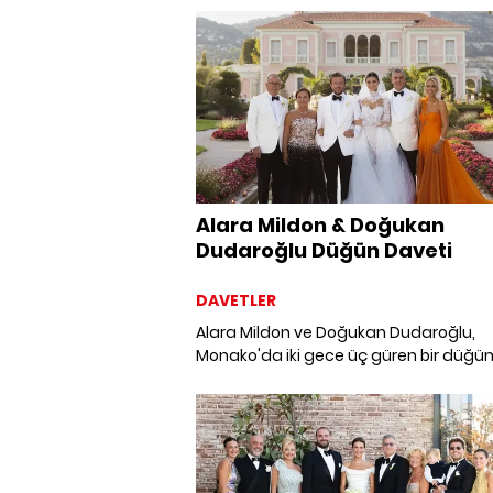
kılacak önemli detaylar. Düğün
organizasyonunuzda size rehberlik ed
hayallerinizdeki kutlamayı gerçek kıla
önerileri, işin profesyonellerinden dinled
Alara Mildon & Doğukan
Dudaroğlu Düğün Daveti
DAVETLER
Alara Mildon ve Doğukan Dudaroğlu,
Monako'da iki gece üç güren bir düğü
töreniyle evlendi.