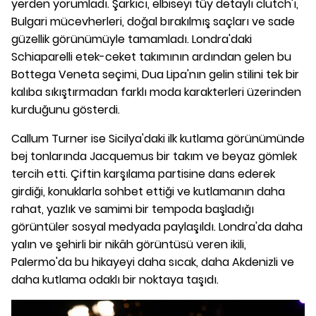
yerden yorumladı. Şarkıcı, elbiseyi tüy detaylı clutch'ı,
Bulgari mücevherleri, doğal bırakılmış saçları ve sade
güzellik görünümüyle tamamladı. Londra'daki
Schiaparelli etek-ceket takımının ardından gelen bu
Bottega Veneta seçimi, Dua Lipa'nın gelin stilini tek bir
kalıba sıkıştırmadan farklı moda karakterleri üzerinden
kurduğunu gösterdi.
Callum Turner ise Sicilya'daki ilk kutlama görünümünde
bej tonlarında Jacquemus bir takım ve beyaz gömlek
tercih etti. Çiftin karşılama partisine dans ederek
girdiği, konuklarla sohbet ettiği ve kutlamanın daha
rahat, yazlık ve samimi bir tempoda başladığı
görüntüler sosyal medyada paylaşıldı. Londra'da daha
yalın ve şehirli bir nikâh görüntüsü veren ikili,
Palermo'da bu hikayeyi daha sıcak, daha Akdenizli ve
daha kutlama odaklı bir noktaya taşıdı.