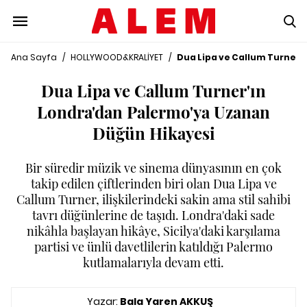
Ana Sayfa
/
HOLLYWOOD&KRALİYET
/
Dua Lipa ve Callum Turner'
Dua Lipa ve Callum Turner'ın
Londra'dan Palermo'ya Uzanan
Düğün Hikayesi
Bir süredir müzik ve sinema dünyasının en çok
takip edilen çiftlerinden biri olan Dua Lipa ve
Callum Turner, ilişkilerindeki sakin ama stil sahibi
tavrı düğünlerine de taşıdı. Londra'daki sade
nikâhla başlayan hikâye, Sicilya'daki karşılama
partisi ve ünlü davetlilerin katıldığı Palermo
kutlamalarıyla devam etti.
Yazar:
Bala Yaren AKKUŞ