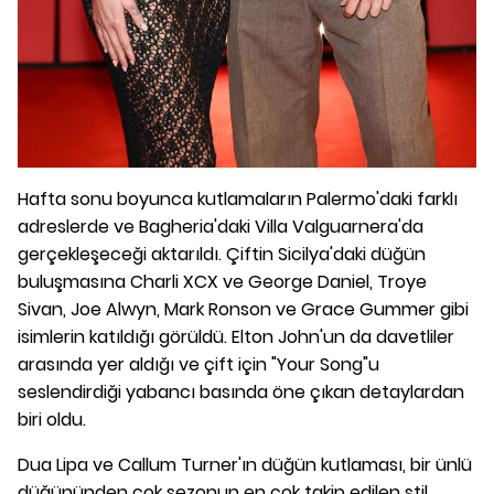
Hafta sonu boyunca kutlamaların Palermo'daki farklı
adreslerde ve Bagheria'daki Villa Valguarnera'da
gerçekleşeceği aktarıldı. Çiftin Sicilya'daki düğün
buluşmasına Charli XCX ve George Daniel, Troye
Sivan, Joe Alwyn, Mark Ronson ve Grace Gummer gibi
isimlerin katıldığı görüldü. Elton John'un da davetliler
arasında yer aldığı ve çift için "Your Song"u
seslendirdiği yabancı basında öne çıkan detaylardan
biri oldu.
Dua Lipa ve Callum Turner'ın düğün kutlaması, bir ünlü
düğününden çok sezonun en çok takip edilen stil