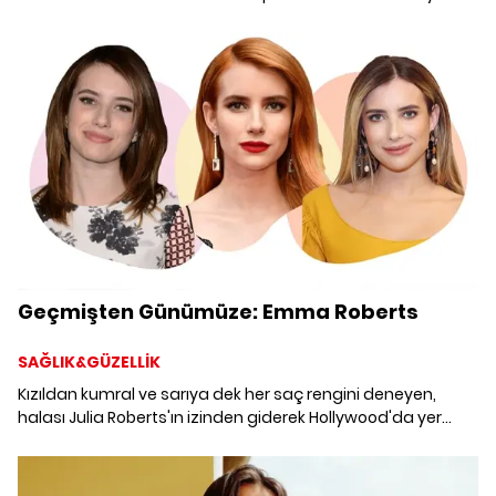
Tom Cruise yer alıyor.
Geçmişten Günümüze: Emma Roberts
SAĞLIK&GÜZELLİK
Kızıldan kumral ve sarıya dek her saç rengini deneyen,
halası Julia Roberts'ın izinden giderek Hollywood'da yer
edinen, kırmızı halının sevilen isimlerinden Emma Roberts'ın
geçmişten günümüze güzellik evrimi.