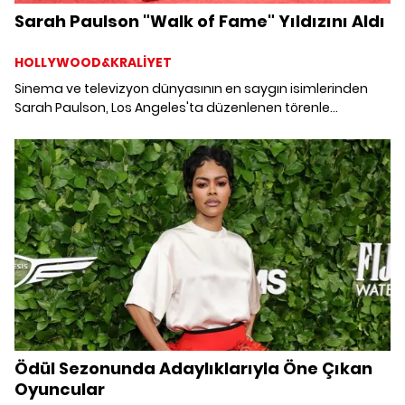
Sarah Paulson "Walk of Fame" Yıldızını Aldı
HOLLYWOOD&KRALİYET
Sinema ve televizyon dünyasının en saygın isimlerinden
Sarah Paulson, Los Angeles'ta düzenlenen törenle
Hollywood Walk of Fame'deki yıldızına kavuştu. Duygu dolu
konuşmalar, yakın dostların desteği ve yılların emeğini
temsil eden bu an, Paulson'ın kariyerinde özel bir yer açtı.
Ödül Sezonunda Adaylıklarıyla Öne Çıkan
Oyuncular