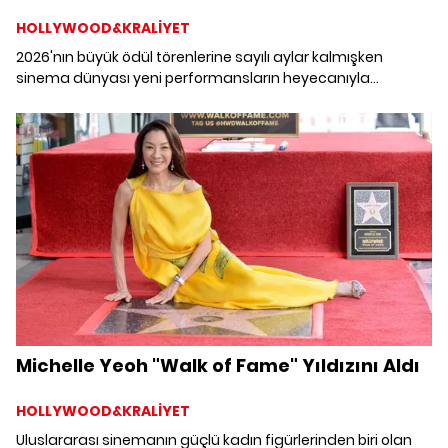
HOLLYWOOD&KRALİYET
2026'nın büyük ödül törenlerine sayılı aylar kalmışken
sinema dünyası yeni performansların heyecanıyla
çalkalanıyor. Eleştirmenlerin övgüsü, festival gürültüsü ve
yapımların nabzı bir araya geldiğinde, bu yıl oyunculuk
kategorilerinde yarışın hem yoğun hem de oldukça
sürprizlere açık olduğu görülüyor.
Michelle Yeoh "Walk of Fame" Yıldızını Aldı
HOLLYWOOD&KRALİYET
Uluslararası sinemanın güçlü kadın figürlerinden biri olan