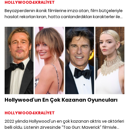
HOLLYWOOD&KRALİYET
Beyazperdenin ikonik filmlerine imza atan, film bütçeleriyle
hasılat rekorları kıran, hatta canlandırdıkları karakterler ile
özdeşleştirilen Hollywood'un en zengin aktör ve aktrisleri
yıllardır ekranlarda -neredeyse- aralıksız gördüğümüz
isimler. Romantik komediden gerilime, korkudan aksiyona
dek her türlü filmde yer alan Hollywood'un en zengin aktör
ve aktrisleri listesi derledik. Listede Jennifer Lopez, Keanu
Reeves, Chris Evans, Jessica Biel, Tom Cruise gibi isimler
var.
Hollywood'un En Çok Kazanan Oyuncuları
HOLLYWOOD&KRALİYET
2022 yılında Hollywood'un en çok kazanan aktris ve aktörleri
belli oldu. Listenin zirvesinde “Top Gun: Maverick” filmiyle