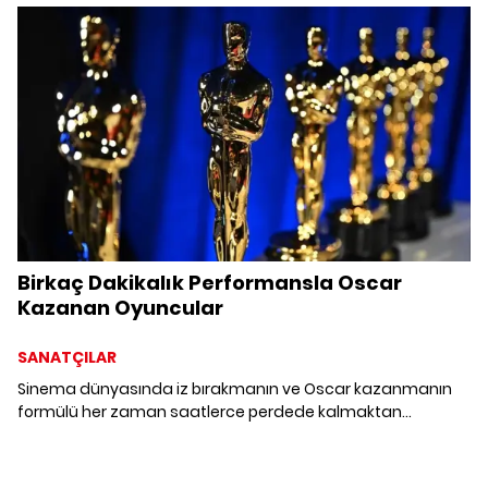
yıldızlarına kavuştu.
Birkaç Dakikalık Performansla Oscar
Kazanan Oyuncular
SANATÇILAR
Sinema dünyasında iz bırakmanın ve Oscar kazanmanın
formülü her zaman saatlerce perdede kalmaktan
geçmiyor. Bazen kısacık bir rol, tek bir bakış ya da birkaç
dakikalık dev bir performans heykelciği kapmaya yetiyor.
Biz de sete şöyle bir uğrayıp sinema tarihine damga vuran