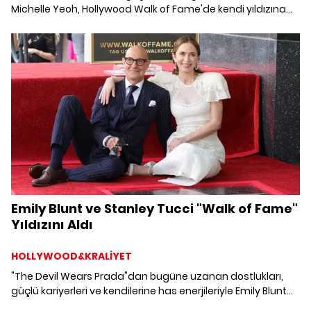
Michelle Yeoh, Hollywood Walk of Fame'de kendi yıldızına
kavuştu. Oscar'lı oyuncu, törende yaptığı konuşmada hem
köklerine hem de sınırları aşan hikâyelere vurgu yaptı.
Emily Blunt ve Stanley Tucci "Walk of Fame"
Yıldızını Aldı
HOLLYWOOD&KRALİYET
"The Devil Wears Prada"dan bugüne uzanan dostlukları,
güçlü kariyerleri ve kendilerine has enerjileriyle Emily Blunt
ve Stanley Tucci, Hollywood Walk of Fame'de yan yana