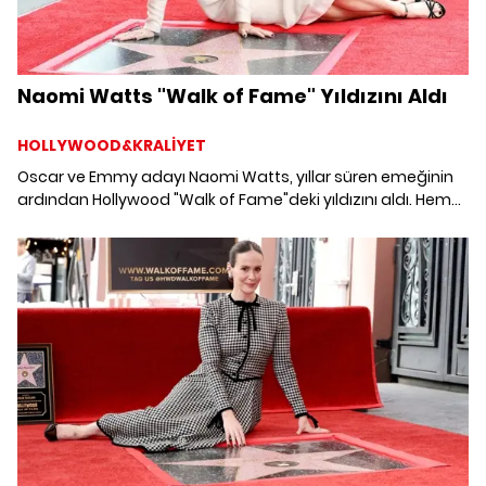
Naomi Watts "Walk of Fame" Yıldızını Aldı
HOLLYWOOD&KRALİYET
Oscar ve Emmy adayı Naomi Watts, yıllar süren emeğinin
ardından Hollywood "Walk of Fame"deki yıldızını aldı. Hem
duygusal hem de eğlenceli anların yaşandığı törende,
oyuncunun içten konuşması ve çevresindekilerin coşkusu,
bu başarıyı bir kutlamadan çok daha fazlasına
dönüştürdü.