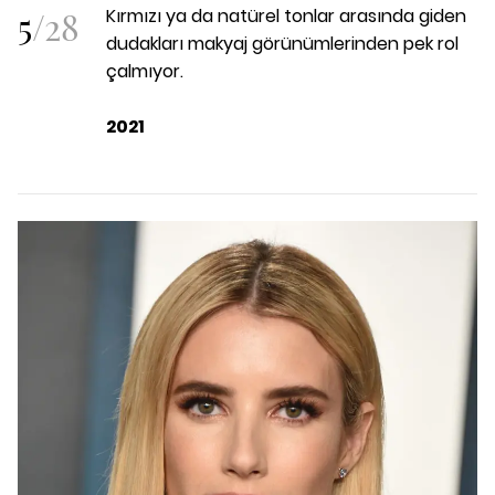
5
/
28
Kırmızı ya da natürel tonlar arasında giden
dudakları makyaj görünümlerinden pek rol
çalmıyor.
2021