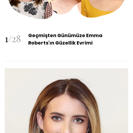
1
/
28
Geçmişten Günümüze Emma
Roberts'ın Güzellik Evrimi