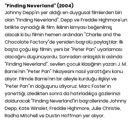
"Finding Neverland" (2004)
Johnny Depp'in yer aldığı en duygusal filmlerden biri
olan "Finding Neverland", Depp ve Freddie Highmore'un
birlikte oynadığı ilk film. İkilinin kimyası beğenilmiş
olacak ki bu filmin hemen ardından "Charlie and the
Chocolate Factory"de yeniden başrolü paylaştılar. İlk
başta çoğu kişi filmin, yeni bir "Peter Pan" uyarlaması
olacağını düşünüyordu. Sonradan anlaşıldı ki aslında
"Finding Neverland", sevilen çocuk klasiğinin yazarı J. M.
Barrie'nin "Peter Pan" hikayesini nasıl yarattığını konu
alıyor. Filmde Barrie'nin bir aileyle kurduğu ilişkiyi ve
"Peter Pan"ın doğuşunu izliyoruz. Marc Foster'ın
yönettiği, izledikten sonra da hatırladıkça gözlerinizi
dolduracak "Finding Neverland"in başrollerinde Johnny
Depp, Kate Winslet, Freddie Highmore, Julie Christie,
Radha Mitchell ve Dustin Hoffman yer alıyor.