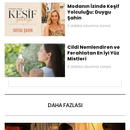
Modanın İzinde Keşif
Yolculuğu: Duygu
Şahin
3 dakika okunma süresi
Cildi Nemlendiren ve
Ferahlatan En İyi Yüz
Mistleri
8 dakika okunma süresi
DAHA FAZLASI