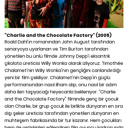
"Charlie and the Chocolate Factory" (2005)
Roald Dahl'ın romanından John August tarafından
senaryoya uyarlanan ve Tim Burton tarafından
yönetilen bu ünlü filmde Johnny Depp'i eksantrik
çikolata üreticisi Willy Wonka olarak izliyoruz. Timothée
Chalamet'nin Willy Wonka'nın gençliğini canlandırdığı
yeni bir film çekiliyor. Chalamet'nin Depp'in güçlü
performansından nasıl ilham alıp, onu nasıl bir adım
daha ileri taşıyacağı heyecanla bekleniyor. "Charlie
and the Chocolate Factory" filminde genç bir çocuk
olan Charlie, bir grup çocuk ile birlikte dünyanın en sıra
dışı şeker üreticisi tarafından yönetilen dünyanın en
muhteşem fabrikasında bir tur kazanır. Hem çocukları
hem de yetişkinleri eğlendiren filin oyuncu kadrosunda