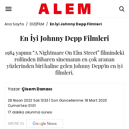
Ana Sayfa
/
DİZİ/FİLM
/
En İyi Johnny Depp Filmleri
En İyi Johnny Depp Filmleri
1984 yapımı “A Nightmare On Elm Street” filmindeki
rolünden itibaren sinemanın en çok aranan
yüzlerinden biri haline gelen Johnny Depp'in en iyi
filmleri.
Yazar:
Çisem Danacı
26 Nisan 2022 Salı 13:33 | Son Güncellenme:
18 Mart 2023
Cumartesi 01:01
17 dakika okunma süresi
ABONE OL