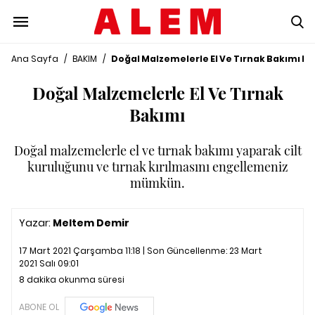
Ana Sayfa
/
BAKIM
/
Doğal Malzemelerle El Ve Tırnak Bakımı Nas
Doğal Malzemelerle El Ve Tırnak
Bakımı
Doğal malzemelerle el ve tırnak bakımı yaparak cilt
kuruluğunu ve tırnak kırılmasını engellemeniz
mümkün.
Yazar:
Meltem Demir
17 Mart 2021 Çarşamba 11:18 | Son Güncellenme:
23 Mart
2021 Salı 09:01
8 dakika okunma süresi
ABONE OL