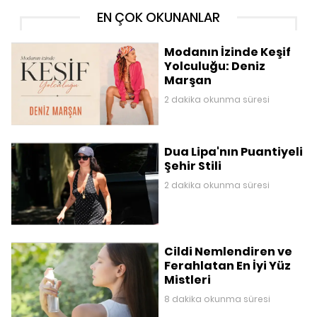
EN ÇOK OKUNANLAR
Modanın İzinde Keşif
Yolculuğu: Deniz
Marşan
2 dakika okunma süresi
Dua Lipa'nın Puantiyeli
Şehir Stili
2 dakika okunma süresi
Cildi Nemlendiren ve
Ferahlatan En İyi Yüz
Mistleri
8 dakika okunma süresi