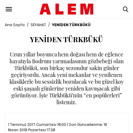
Ana Sayfa
/
SEYAHAT
/
YENİDEN TÜRKBÜKÜ
YENİDEN TÜRKBÜKÜ
Uzun yıllar boyunca hem doğası hem de eğlence
hayatıyla Bodrum yarımadasının gözbebeği olan
Türkbükü, son birkaç sezondur sakin günler
geçiriyordu. Ancak yeni mekanlar ve yenilenen
klasiklerle bu sessizlik bozulacak ve bu güzel koy
eski şaşaalı günlerine yeniden kavuşacak gibi
görünüyor. İşte Türkbükü’nün “en popülerleri”
listemiz.
1 Temmuz 2017 Cumartesi 18:00 | Son Güncellenme:
16
Nisan 2018 Pazartesi 17:38