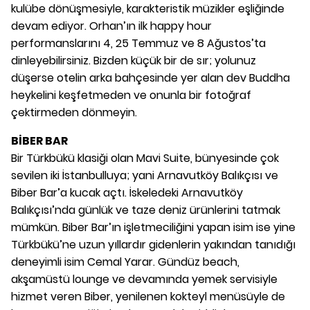
kulübe dönüşmesiyle, karakteristik müzikler eşliğinde
devam ediyor. Orhan’ın ilk happy hour
performanslarını 4, 25 Temmuz ve 8 Ağustos’ta
dinleyebilirsiniz. Bizden küçük bir de sır; yolunuz
düşerse otelin arka bahçesinde yer alan dev Buddha
heykelini keşfetmeden ve onunla bir fotoğraf
çektirmeden dönmeyin.
BİBER BAR
Bir Türkbükü klasiği olan Mavi Suite, bünyesinde çok
sevilen iki İstanbulluya; yani Arnavutköy Balıkçısı ve
Biber Bar’a kucak açtı. İskeledeki Arnavutköy
Balıkçısı’nda günlük ve taze deniz ürünlerini tatmak
mümkün. Biber Bar’ın işletmeciliğini yapan isim ise yine
Türkbükü’ne uzun yıllardır gidenlerin yakından tanıdığı
deneyimli isim Cemal Yarar. Gündüz beach,
akşamüstü lounge ve devamında yemek servisiyle
hizmet veren Biber, yenilenen kokteyl menüsüyle de