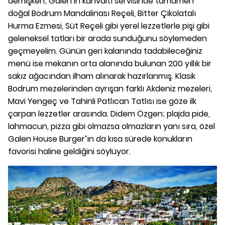
demişken; Galen’in kahvaltı servisinde tamamen
doğal Bodrum Mandalinası Reçeli, Bitter Çikolatalı
Hurma Ezmesi, Süt Reçeli gibi yerel lezzetlerle pişi gibi
geleneksel tatları bir arada sunduğunu söylemeden
geçmeyelim. Günün geri kalanında tadabileceğiniz
menü ise mekanın orta alanında bulunan 200 yıllık bir
sakız ağacından ilham alınarak hazırlanmış. Klasik
Bodrum mezelerinden ayrışan farklı Akdeniz mezeleri,
Mavi Yengeç ve Tahinli Patlıcan Tatlısı ise göze ilk
çarpan lezzetler arasında. Didem Özgen; plajda pide,
lahmacun, pizza gibi olmazsa olmazların yanı sıra, özel
Galen House Burger’ın da kısa sürede konukların
favorisi haline geldiğini söylüyor.