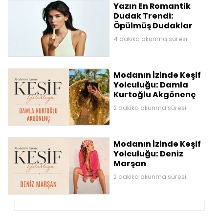
Yazın En Romantik
Dudak Trendi:
Öpülmüş Dudaklar
4 dakika okunma süresi
Modanın İzinde Keşif
Yolculuğu: Damla
Kurtoğlu Akgönenç
2 dakika okunma süresi
Modanın İzinde Keşif
Yolculuğu: Deniz
Marşan
2 dakika okunma süresi