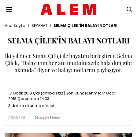
Ana Sayfa
/
SEYAHAT
/
SELMA ÇİLEK'İN BALAYI NOTLARI
SELMA ÇİLEK'İN BALAYI NOTLARI
İki yıl önce Sinan Çiftçi ile hayatını birleştiren Selma
Çilek, “Balayımın her anı unutulmazdı; hala dün gibi
aklımda” diyor ve balayı notlarını paylaşıyor.
17 Ocak 2018 Çarşamba 13:12 | Son Güncellenme:
17 Ocak
2018 Çarşamba 14:03
3 dakika okunma süresi
ABONE OL