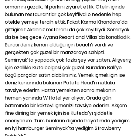
ormanını gezdik; fil parkını ziyaret ettik. Otelin içinde
bulunan restaurantlar çok keyifliydi o nedenle hep
otelde yemeyi tercih ettik. Fakat Karma Khandara’da
gittiğimiz Akdeniz restoranı da çok keyifliydi. Seminyak
da ise beş gece Ayana Resort and Villas’da konakladık.
Burası deniz kenarı olduğu için beach’i vardı ve
gerçekten çok güzel bir manzaraya sahipti.
Seminyak’ta yapacak çok fazla şey var zaten. Alışveriş
için özellikle Kuta bölgesi çok güzel. Buradan Bali’ye
özgü parçalar satın alabilirsiniz. Yemek içmek için ise
deniz kenarında bulunan Pateto Head’i mutlaka
tavsiye ederim. Hatta yemekten sonra mekanın
hemen yanında W Hotel yer alıyor. Orada gün
batımında bir kokteyl içmenizi tavsiye ederim. Akşam
fine dining bir yemek için ise Kuteda’yı şiddetle
öneriyorum. Tüm bunların dışında hayatımda yediğim
en iyi hamburger Seminyak’ta yediğim Strawberry
Fields’dı.”