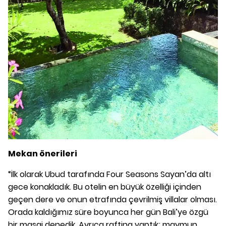
Mekan önerileri
“İlk olarak Ubud tarafında Four Seasons Sayan’da altı
gece konakladık. Bu otelin en büyük özelliği içinden
geçen dere ve onun etrafında çevrilmiş villalar olması.
Orada kaldığımız süre boyunca her gün Bali’ye özgü
bir masaj denedik. Ayrıca rafting yaptık; maymun